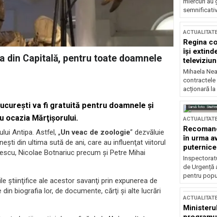
miercuri au 
semnificati
ACTUALITAT
Regina co
își extind
pa din Capitală, pentru toate doamnele
televiziun
Mihaela Nea
contractele 
acționară la
Bucureşti va fi gratuită pentru doamnele şi
Sursă foto: Shutte
u ocazia Mărţişorului.
ACTUALITAT
Recomandă
ui Antipa. Astfel, „
Un veac de zoologie
” dezvăluie
în urma av
şti din ultima sută de ani, care au influenţat viitorul
puternice
cescu, Nicolae Botnariuc precum şi Petre Mihai
Inspectoratu
de Urgență 
pentru popula
ile ştiinţifice ale acestor savanţi prin expunerea de
din biografia lor, de documente, cărţi şi alte lucrări
ACTUALITAT
Ministerul