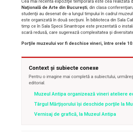
Cea mai recenta expoziţie temporară este cea realizată de
Naţională de Arte din Bucureşti
, din clasa conferenţiar
studenţii au desenat de-a lungul timpului în cadrul muzeului
este organizată în două secţiuni. În biblioteca din Sala Ca
timp ce în Sala Specii Sinantrope este prezentată o inst
scară redusă, care sugerează complexitatea şi diversitatea
Porţile muzeului vor fi deschise vineri, între orele 10
Context și subiecte conexe
Pentru o imagine mai completă a subiectului, urmărește
editorial.
Muzeul Antipa organizează vineri ateliere 
Târgul Mărţişorului îşi deschide porţile la 
Vernisaj de grafică, la Muzeul Antipa