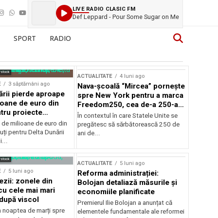
LIVE RADIO CLASIC FM
Def Leppard - Pour Some Sugar on Me
SPORT
RADIO
rstock
ACTUALITATE
4 luni ago
E
3 săptămâni ago
Nava-școală “Mircea” pornește
ării pierde aproape
spre New York pentru a marca
ioane de euro din
Freedom250, cea de-a 250-a
tru proiecte
aniversare a Statelor Unite
În contextul în care Statele Unite se
de milioane de euro din
pregătesc să sărbătorească 250 de
ți pentru Delta Dunării
ani de...
...
rstock
ACTUALITATE
5 luni ago
E
5 luni ago
Reforma administrației:
ezii: zonele din
Bolojan detaliază măsurile și
u cele mai mari
economiile planificate
după viscol
Premierul Ilie Bolojan a anunțat că
n noaptea de marți spre
elementele fundamentale ale reformei