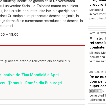
programul
 studenţii secţiei de grafică de la
Universitatea
procurori
ului universitar Stela Lie. Folosind natura ca subiect,
Ministerul Ju
, iar lucrările lor sunt reunite într-o expoziţie care
în care vor f
binet Gr. Antipa sunt prezentate desene originale, în
pentru funcți
alaţie formată din numeroase reproduceri de desene, la
 naturii.
ACTUALITAT
.00 – 18.00.
Ministrul
reforme î
combaterea
Ministra Med
declarat că
 și aceste articole relevante din același flux
viitoare să 
ACTUALITAT
educative de Ziua Mondială a Apei
De ce nu 
doar pentr
Muzeul Ţăranului Român din Bucureşti
superioar
🇳🇴🇷🇴 No
ce nu studii
diferența, ci