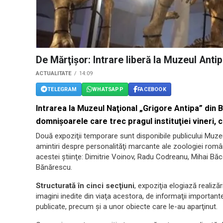
De Mărţişor: Intrare liberă la Muzeul Anti
ACTUALITATE
14:09
TELEGRAM
WHATSAPP
FACEBOOK
Intrarea la Muzeul Naţional „Grigore Antipa” din 
domnişoarele care trec pragul instituţiei vineri, c
Două expoziţii temporare sunt disponibile publicului Muzeul
amintiri despre personalităţi marcante ale zoologiei române
acestei ştiinţe: Dimitrie Voinov, Radu Codreanu, Mihai Bă
Bănărescu.
Structurată în cinci secţiuni
, expoziţia elogiază realizăr
imagini inedite din viaţa acestora, de informaţii importante 
publicate, precum şi a unor obiecte care le-au aparţinut.