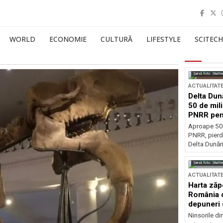
WORLD
ECONOMIE
CULTURĂ
LIFESTYLE
SCITECH
Sursă foto: Shutte
ACTUALITAT
Delta Dun
50 de mil
PNRR pen
esențiale
Aproape 50 
PNRR, pierdu
Delta Dunării
Sursă foto: Shutte
ACTUALITAT
Harta zăp
România c
depuneri 
Ninsorile di