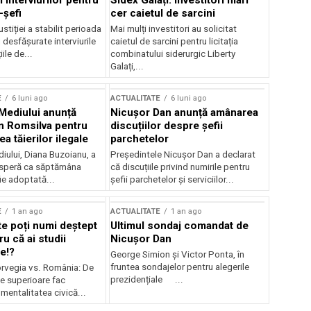
 interviurilor pentru
Sidex Galați: Investitori mari
-șefi
cer caietul de sarcini
stiției a stabilit perioada
Mai mulți investitori au solicitat
i desfășurate interviurile
caietul de sarcini pentru licitația
ile de...
combinatului siderurgic Liberty
Galați,...
E
6 luni ago
ACTUALITATE
6 luni ago
 Mediului anunță
Nicușor Dan anunță amânarea
n Romsilva pentru
discuțiilor despre șefii
 tăierilor ilegale
parchetelor
iului, Diana Buzoianu, a
Președintele Nicușor Dan a declarat
 speră ca săptămâna
că discuțiile privind numirile pentru
fie adoptată...
șefii parchetelor și serviciilor...
E
1 an ago
ACTUALITATE
1 an ago
te poți numi deștept
Ultimul sondaj comandat de
u că ai studii
Nicușor Dan
e!?
George Simion și Victor Ponta, în
fruntea sondajelor pentru alegerile
rvegia vs. România: De
prezidențiale ...
le superioare fac
 mentalitatea civică...