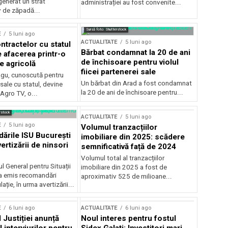
generat un strat
administrației au fost convenite...
v de zăpadă...
Sursă foto: Shutterstock
E
5 luni ago
ACTUALITATE
5 luni ago
ntractelor cu statul
Bărbat condamnat la 20 de ani
e afacerea printr-o
de închisoare pentru violul
e agricolă
fiicei partenerei sale
gu, cunoscută pentru
Un bărbat din Arad a fost condamnat
sale cu statul, devine
la 20 de ani de închisoare pentru...
 Agro TV, o...
rstock
ACTUALITATE
5 luni ago
E
5 luni ago
Volumul tranzacțiilor
rile ISU București
imobiliare din 2025: scădere
ertizării de ninsori
semnificativă față de 2024
Volumul total al tranzacțiilor
l General pentru Situații
imobiliare din 2025 a fost de
a emis recomandări
aproximativ 525 de milioane...
ție, în urma avertizării...
E
6 luni ago
ACTUALITATE
6 luni ago
 Justiției anunță
Noul interes pentru fostul