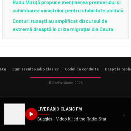
Radu Miruță propune menținerea premierului și
schimbarea miniștrilor pentru stabilitate politică
Conturi rusești au amplificat discursul de
extremă dreaptă în criza migrației din Ceuta
tate
Cum ascult Radio Clasic?
Codul de conduită
Drept la repli
© Radio Clasic, 2026
LIVE RADIO CLASIC FM
↓
Buggles - Video Killed the Radio Star