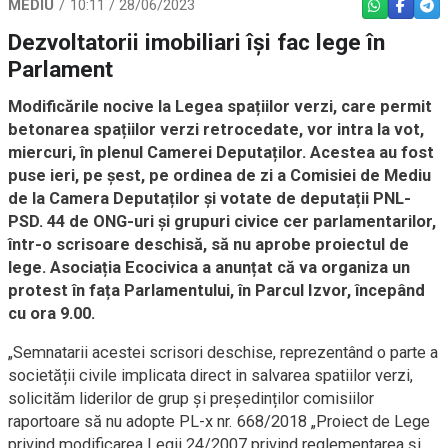
MEDIU
10:11 / 28/06/2023
WHATSAPP
FACEBO
TEL
Dezvoltatorii imobiliari își fac lege în
Parlament
Modificările nocive la Legea spațiilor verzi, care permit
betonarea spațiilor verzi retrocedate, vor intra la vot,
miercuri, în plenul Camerei Deputaților. Acestea au fost
puse ieri, pe șest, pe ordinea de zi a Comisiei de Mediu
de la Camera Deputaților și votate de deputații PNL-
PSD. 44 de ONG-uri și grupuri civice cer parlamentarilor,
într-o scrisoare deschisă, să nu aprobe proiectul de
lege. Asociația Ecocivica a anunțat că va organiza un
protest în fața Parlamentului, în Parcul Izvor, începând
cu ora 9.00.
„Semnatarii acestei scrisori deschise, reprezentând o parte a
societății civile implicata direct in salvarea spatiilor verzi,
solicităm liderilor de grup și președinților comisiilor
raportoare să nu adopte PL-x nr. 668/2018 „Proiect de Lege
privind modificarea Legii 24/2007 privind reglementarea şi