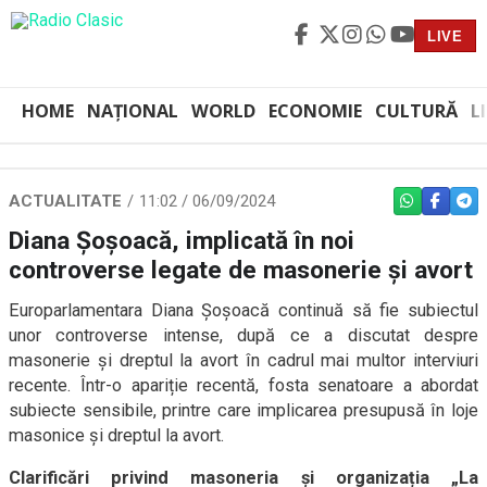
LIVE
HOME
NAȚIONAL
WORLD
ECONOMIE
CULTURĂ
L
ACTUALITATE
11:02 / 06/09/2024
WHATSAPP
FACEBO
TEL
Diana Șoșoacă, implicată în noi
controverse legate de masonerie și avort
Europarlamentara Diana Șoșoacă continuă să fie subiectul
unor controverse intense, după ce a discutat despre
masonerie și dreptul la avort în cadrul mai multor interviuri
recente. Într-o apariție recentă, fosta senatoare a abordat
subiecte sensibile, printre care implicarea presupusă în loje
masonice și dreptul la avort.
Clarificări privind masoneria și organizația „La