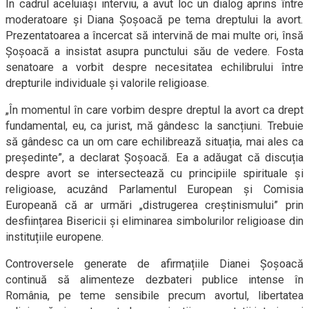
În cadrul aceluiași interviu, a avut loc un dialog aprins între
moderatoare și Diana Șoșoacă pe tema dreptului la avort.
Prezentatoarea a încercat să intervină de mai multe ori, însă
Șoșoacă a insistat asupra punctului său de vedere. Fosta
senatoare a vorbit despre necesitatea echilibrului între
drepturile individuale și valorile religioase.
„În momentul în care vorbim despre dreptul la avort ca drept
fundamental, eu, ca jurist, mă gândesc la sancțiuni. Trebuie
să gândesc ca un om care echilibrează situația, mai ales ca
președinte”, a declarat Șoșoacă. Ea a adăugat că discuția
despre avort se intersectează cu principiile spirituale și
religioase, acuzând Parlamentul European și Comisia
Europeană că ar urmări „distrugerea creștinismului” prin
desființarea Bisericii și eliminarea simbolurilor religioase din
instituțiile europene.
Controversele generate de afirmațiile Dianei Șoșoacă
continuă să alimenteze dezbateri publice intense în
România, pe teme sensibile precum avortul, libertatea