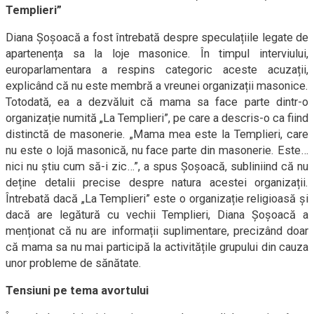
Templieri”
Diana Șoșoacă a fost întrebată despre speculațiile legate de
apartenența sa la loje masonice. În timpul interviului,
europarlamentara a respins categoric aceste acuzații,
explicând că nu este membră a vreunei organizații masonice.
Totodată, ea a dezvăluit că mama sa face parte dintr-o
organizație numită „La Templieri”, pe care a descris-o ca fiind
distinctă de masonerie. „Mama mea este la Templieri, care
nu este o lojă masonică, nu face parte din masonerie. Este…
nici nu știu cum să-i zic…”, a spus Șoșoacă, subliniind că nu
deține detalii precise despre natura acestei organizații.
Întrebată dacă „La Templieri” este o organizație religioasă și
dacă are legătură cu vechii Templieri, Diana Șoșoacă a
menționat că nu are informații suplimentare, precizând doar
că mama sa nu mai participă la activitățile grupului din cauza
unor probleme de sănătate.
Tensiuni pe tema avortului