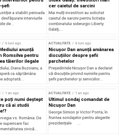
 interviurilor pentru
Sidex Galați: Investitori mari
-șefi
cer caietul de sarcini
stiției a stabilit perioada
Mai mulți investitori au solicitat
i desfășurate interviurile
caietul de sarcini pentru licitația
ile de...
combinatului siderurgic Liberty
Galați,...
E
6 luni ago
ACTUALITATE
6 luni ago
 Mediului anunță
Nicușor Dan anunță amânarea
n Romsilva pentru
discuțiilor despre șefii
 tăierilor ilegale
parchetelor
iului, Diana Buzoianu, a
Președintele Nicușor Dan a declarat
 speră ca săptămâna
că discuțiile privind numirile pentru
fie adoptată...
șefii parchetelor și serviciilor...
E
1 an ago
ACTUALITATE
1 an ago
te poți numi deștept
Ultimul sondaj comandat de
u că ai studii
Nicușor Dan
e!?
George Simion și Victor Ponta, în
fruntea sondajelor pentru alegerile
rvegia vs. România: De
prezidențiale ...
le superioare fac
 mentalitatea civică...