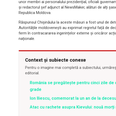
unor membri ai personalului prezidențial, oficiali guvernam
și redactorul șef adjunct al NewsMaker, alături de alți șase
Republica Moldova.
Răspunsul Chișinăului la aceste măsuri a fost unul de de
Autoritățile moldovenești au exprimat regretul față de deci
ferm în contracararea ingerințelor externe și oricăror acțiu
naționale.
Context și subiecte conexe
Pentru o imagine mai completă a subiectului, urmărește
editorial.
România se pregătește pentru cinci zile de 
grade
Ion Iliescu, comemorat la un an de la decesul
Atac cu rachete asupra Kievului: nouă morți