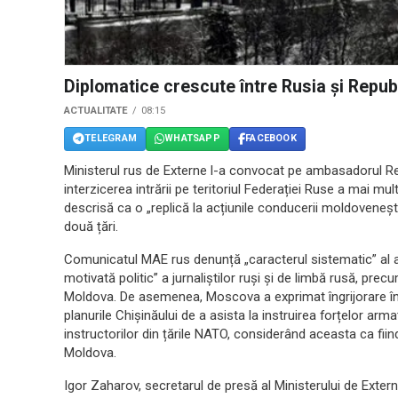
Diplomatice crescute între Rusia și Repu
ACTUALITATE
08:15
TELEGRAM
WHATSAPP
FACEBOOK
Ministerul rus de Externe l-a convocat pe ambasadorul Repu
interzicerea intrării pe teritoriul Federației Ruse a mai mult
descrisă ca o „replică la acțiunile conducerii moldovenești
două țări.
Comunicatul MAE rus denunță „caracterul sistematic” al ac
motivată politic” a jurnaliștilor ruși și de limbă rusă, precu
Moldova. De asemenea, Moscova a exprimat îngrijorare în 
planurile Chișinăului de a asista la instruirea forțelor ar
instructorilor din țările NATO, considerând aceasta ca fiind
Moldova.
Igor Zaharov, secretarul de presă al Ministerului de Exter