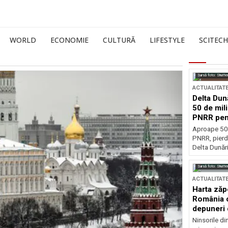
WORLD
ECONOMIE
CULTURĂ
LIFESTYLE
SCITECH
Sursă foto: Shutte
ACTUALITAT
Delta Dun
50 de mil
PNRR pen
esențiale
Aproape 50 
PNRR, pierdu
Delta Dunării
Sursă foto: Shutte
ACTUALITAT
Harta zăp
România c
depuneri 
Ninsorile di