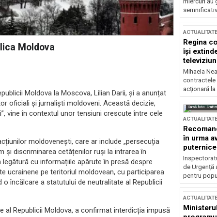
miercuri au 
semnificati
ACTUALITAT
Regina co
blica Moldova
își extind
televiziun
Mihaela Nea
contractele 
acționară la
blicii Moldova la Moscova, Lilian Darii, și a anunțat
or oficiali și jurnaliști moldoveni. Această decizie,
Sursă foto: Shutte
”, vine în contextul unor tensiuni crescute între cele
ACTUALITAT
Recomandă
în urma av
țiunilor moldovenești, care ar include „persecuția
puternice
m și discriminarea cetățenilor ruși la intrarea în
Inspectoratu
legătură cu informațiile apărute în presă despre
de Urgență 
mate ucrainene pe teritoriul moldovean, cu participarea
pentru popula
 o încălcare a statutului de neutralitate al Republicii
ACTUALITAT
Ministerul
ne al Republicii Moldova, a confirmat interdicția impusă