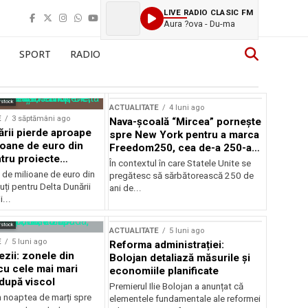
LIVE RADIO CLASIC FM
Aura ?ova - Du-ma
SPORT
RADIO
rstock
ACTUALITATE
4 luni ago
E
3 săptămâni ago
Nava-școală “Mircea” pornește
ării pierde aproape
spre New York pentru a marca
ioane de euro din
Freedom250, cea de-a 250-a
tru proiecte
aniversare a Statelor Unite
În contextul în care Statele Unite se
de milioane de euro din
pregătesc să sărbătorească 250 de
ți pentru Delta Dunării
ani de...
...
rstock
ACTUALITATE
5 luni ago
E
5 luni ago
Reforma administrației:
ezii: zonele din
Bolojan detaliază măsurile și
u cele mai mari
economiile planificate
după viscol
Premierul Ilie Bolojan a anunțat că
n noaptea de marți spre
elementele fundamentale ale reformei