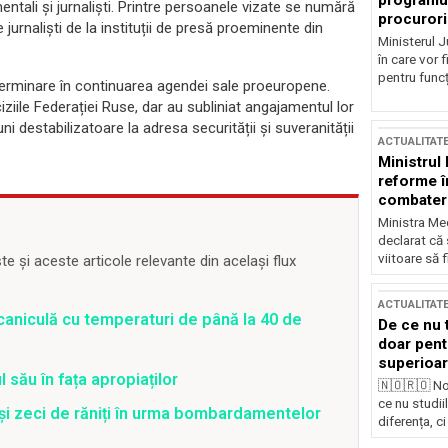
programul
entali și jurnaliști. Printre persoanele vizate se numără
procurori
 jurnaliști de la instituții de presă proeminente din
Ministerul Ju
în care vor f
pentru funcți
terminare în continuarea agendei sale proeuropene.
ziile Federației Ruse, dar au subliniat angajamentul lor
ni destabilizatoare la adresa securității și suveranității
ACTUALITAT
Ministrul
reforme î
combaterea
Ministra Med
declarat că
viitoare să 
 și aceste articole relevante din același flux
ACTUALITAT
caniculă cu temperaturi de până la 40 de
De ce nu 
doar pentr
superioar
 său în fața apropiaților
🇳🇴🇷🇴 No
ce nu studii
 și zeci de răniți în urma bombardamentelor
diferența, ci