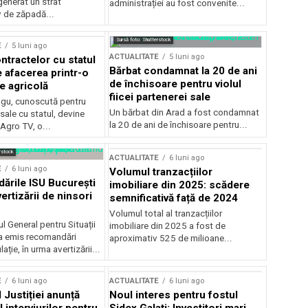
generat un strat
administrației au fost convenite...
v de zăpadă...
Sursă foto: Shutterstock
E
5 luni ago
ACTUALITATE
5 luni ago
ntractelor cu statul
Bărbat condamnat la 20 de ani
e afacerea printr-o
de închisoare pentru violul
e agricolă
fiicei partenerei sale
gu, cunoscută pentru
Un bărbat din Arad a fost condamnat
sale cu statul, devine
la 20 de ani de închisoare pentru...
 Agro TV, o...
rstock
ACTUALITATE
6 luni ago
E
6 luni ago
Volumul tranzacțiilor
rile ISU București
imobiliare din 2025: scădere
ertizării de ninsori
semnificativă față de 2024
Volumul total al tranzacțiilor
l General pentru Situații
imobiliare din 2025 a fost de
a emis recomandări
aproximativ 525 de milioane...
ție, în urma avertizării...
E
6 luni ago
ACTUALITATE
6 luni ago
 Justiției anunță
Noul interes pentru fostul