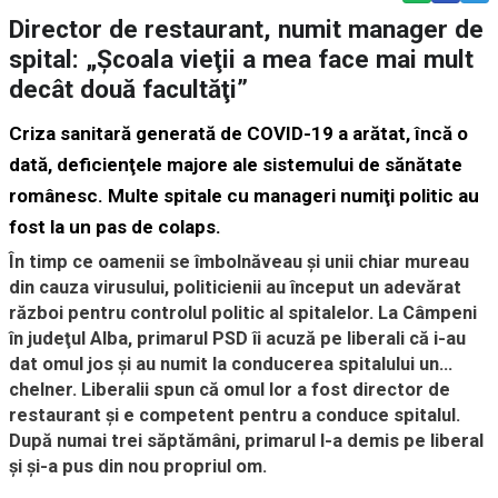
Director de restaurant, numit manager de
spital: „Școala vieţii a mea face mai mult
decât două facultăţi”
Criza sanitară generată de COVID-19 a arătat, încă o
dată, deficienţele majore ale sistemului de sănătate
românesc. Multe spitale cu manageri numiţi politic au
fost la un pas de colaps.
În timp ce oamenii se îmbolnăveau şi unii chiar mureau
din cauza virusului, politicienii au început un adevărat
război pentru controlul politic al spitalelor. La Câmpeni
în judeţul Alba, primarul PSD îi acuză pe liberali că i-au
dat omul jos şi au numit la conducerea spitalului un…
chelner. Liberalii spun că omul lor a fost director de
restaurant şi e competent pentru a conduce spitalul.
După numai trei săptămâni, primarul l-a demis pe liberal
şi şi-a pus din nou propriul om.