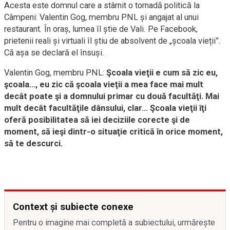
Acesta este domnul care a stârnit o tornadă politică la
Câmpeni: Valentin Gog, membru PNL și angajat al unui
restaurant. În oraș, lumea îl știe de Vali. Pe Facebook,
prietenii reali și virtuali îl știu de absolvent de „școala vieții”.
Că așa se declară el însuși.
Valentin Gog, membru PNL:
Şcoala vieţii e cum să zic eu,
şcoala…, eu zic că şcoala vieţii a mea face mai mult
decât poate şi a domnului primar cu două facultăţi. Mai
mult decât facultăţile dânsului, clar.
..
Şcoala vieţii îţi
oferă posibilitatea să iei deciziile corecte şi de
moment, să ieşi dintr-o situaţie critică în orice moment,
să te descurci.
Context și subiecte conexe
Pentru o imagine mai completă a subiectului, urmărește