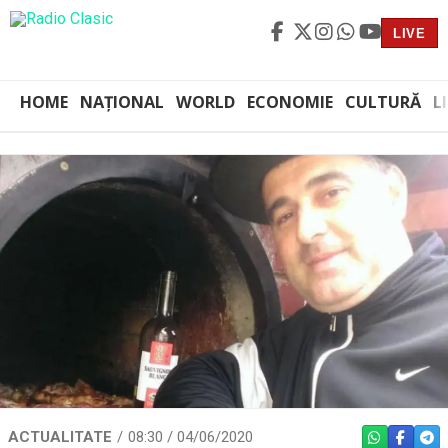
LIVE
HOME
NAȚIONAL
WORLD
ECONOMIE
CULTURĂ
L
ACTUALITATE
08:30 / 04/06/2020
WHATSAPP
FACEBO
TEL