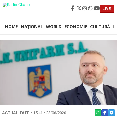
LIVE
HOME
NAȚIONAL
WORLD
ECONOMIE
CULTURĂ
L
ACTUALITATE
15:41 / 23/06/2020
WHATSAPP
FACEBO
TEL