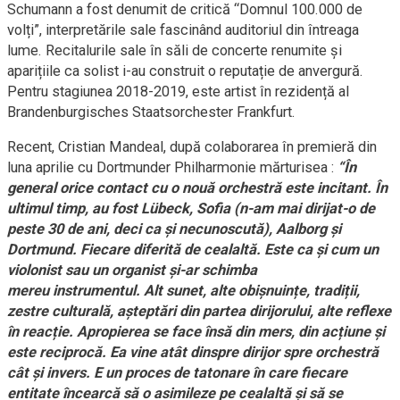
Schumann a fost denumit de critică “Domnul 100.000 de
volți”, interpretările sale fascinând auditoriul din întreaga
lume. Recitalurile sale în săli de concerte renumite și
aparițiile ca solist i-au construit o reputație de anvergură.
Pentru stagiunea 2018-2019, este artist în rezidență al
Brandenburgisches Staatsorchester Frankfurt.
Recent, Cristian Mandeal, după colaborarea în premieră din
luna aprilie cu Dortmunder Philharmonie mărturisea :
“În
general orice contact cu o nouă orchestră este incitant. În
ultimul timp, au fost Lübeck, Sofia (n-am mai dirijat-o de
peste 30 de ani, deci ca și necunoscută), Aalborg și
Dortmund. Fiecare diferită de cealaltă. Este ca și cum un
violonist sau un organist și-ar schimba
mereu instrumentul. Alt sunet, alte obișnuințe, tradiții,
zestre culturală, așteptări din partea dirijorului, alte reflexe
în reacție. Apropierea se face însă din mers, din acțiune și
este reciprocă. Ea vine atât dinspre dirijor spre orchestră
cât și invers. E un proces de tatonare în care fiecare
entitate încearcă să o asimileze pe cealaltă și să se