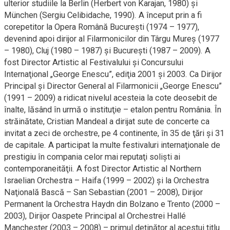
ulterior studiile la Berlin (Herbert von Karajan, 1980) şi
München (Sergiu Celibidache, 1990). A început prin a fi
corepetitor la Opera Română Bucureşti (1974 – 1977),
devenind apoi dirijor al Filarmonicilor din Târgu Mureş (1977
– 1980), Cluj (1980 – 1987) şi Bucureşti (1987 – 2009). A
fost Director Artistic al Festivalului şi Concursului
Internaţional „George Enescu”, ediţia 2001 şi 2003. Ca Dirijor
Principal şi Director General al Filarmonicii „George Enescu”
(1991 – 2009) a ridicat nivelul acesteia la cote deosebit de
înalte, lăsând în urmă o instituţie – etalon pentru România. În
străinătate, Cristian Mandeal a dirijat sute de concerte ca
invitat a zeci de orchestre, pe 4 continente, în 35 de ţări şi 31
de capitale. A participat la multe festivaluri internaţionale de
prestigiu în compania celor mai reputaţi solişti ai
contemporaneităţii. A fost Director Artistic al Northern
Israelian Orchestra – Haifa (1999 – 2002) şi la Orchestra
Naţională Bască – San Sebastian (2001 – 2008), Dirijor
Permanent la Orchestra Haydn din Bolzano e Trento (2000 –
2003), Dirijor Oaspete Principal al Orchestrei Hallé
Manchester (2003 – 2008) – primul deţinător al acestui titlu