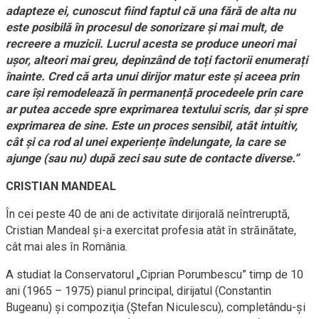
adapteze ei, cunoscut fiind faptul că una fără de alta nu
este posibilă în procesul de sonorizare și mai mult, de
recreere a muzicii. Lucrul acesta se produce uneori mai
ușor, alteori mai greu, depinzând de toți factorii enumerați
înainte. Cred că arta unui dirijor matur este și aceea prin
care își remodelează în permanență procedeele prin care
ar putea accede spre exprimarea textului scris, dar și spre
exprimarea de sine. Este un proces sensibil, atât intuitiv,
cât și ca rod al unei experiențe îndelungate, la care se
ajunge (sau nu) după zeci sau sute de contacte diverse.”
CRISTIAN MANDEAL
În cei peste 40 de ani de activitate dirijorală neîntreruptă,
Cristian Mandeal şi-a exercitat profesia atât în străinătate,
cât mai ales în România.
A studiat la Conservatorul „Ciprian Porumbescu” timp de 10
ani (1965 – 1975) pianul principal, dirijatul (Constantin
Bugeanu) şi compoziţia (Ştefan Niculescu), completându-şi