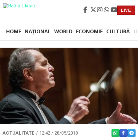
LIVE
HOME
NAȚIONAL
WORLD
ECONOMIE
CULTURĂ
L
ACTUALITATE
12:42 / 28/05/2018
WHATSAPP
FACEBO
TEL