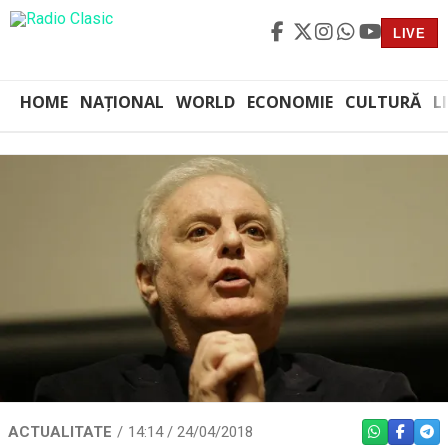
LIVE
HOME
NAȚIONAL
WORLD
ECONOMIE
CULTURĂ
L
ACTUALITATE
14:14 / 24/04/2018
WHATSAPP
FACEBO
TEL