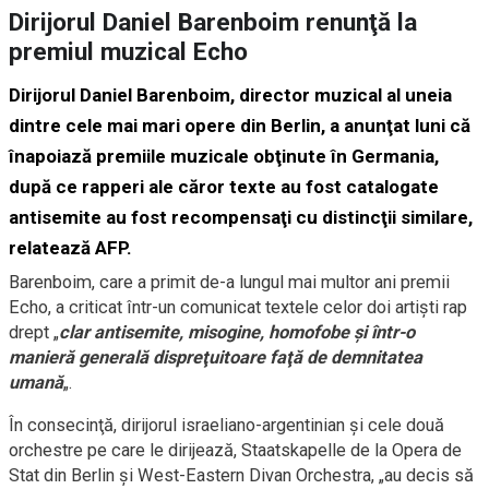
Dirijorul Daniel Barenboim renunţă la
premiul muzical Echo
Dirijorul Daniel Barenboim, director muzical al uneia
dintre cele mai mari opere din Berlin, a anunţat luni că
înapoiază premiile muzicale obţinute în Germania,
după ce rapperi ale căror texte au fost catalogate
antisemite au fost recompensaţi cu distincţii similare,
relatează AFP.
Barenboim, care a primit de-a lungul mai multor ani premii
Echo, a criticat într-un comunicat textele celor doi artişti rap
drept „
clar antisemite, misogine, homofobe şi într-o
manieră generală dispreţuitoare faţă de demnitatea
umană
„.
În consecinţă, dirijorul israeliano-argentinian şi cele două
orchestre pe care le dirijează, Staatskapelle de la Opera de
Stat din Berlin şi West-Eastern Divan Orchestra, „au decis să