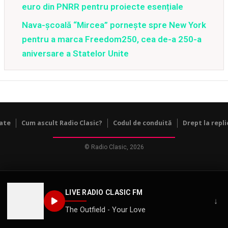
euro din PNRR pentru proiecte esențiale
Nava-școală “Mircea” pornește spre New York
pentru a marca Freedom250, cea de-a 250-a
aniversare a Statelor Unite
tate
Cum ascult Radio Clasic?
Codul de conduită
Drept la repli
© Radio Clasic, 2026
LIVE RADIO CLASIC FM
↓
The Outfield - Your Love