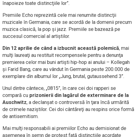
înapoieze toate distincţiile lor”.
Premiile Echo reprezintă cele mai renumite distincţii
muzicale în Germania, care se acordă de la domenii precum
muzica clasică, la pop şi jazz. Premiile se bazează pe
succesul comercial al artiştilor.
Din 12 aprilie de când a izbucnit această polemică
, mai
mulţi laureaţi au restituit recompensele pentru a denunţa
premierea celor mai buni artişti hip-hop ai anului – Kollegah
şi Farid Bang, care au vândut în Germania peste 200.000 de
exemplare din albumul lor „Jung, brutal, gutaussehend 3”.
Unul dintre cântece, „0815”, în care cei doi rapperi se
compară cu
prizonierii din lagărul de exterminare de la
Auschwitz
, a declanşat o controversă în ţara încă urmărită
de crimele naziştilor. Cei doi cântăreţi au respins orice formă
de antisemitism.
Mai mulţi responsabili ai premiilor Echo au demisionat de
asemenea în semn de protest faţă distincţiile acordate