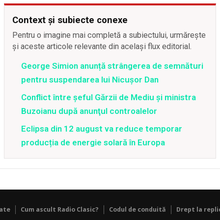
Context și subiecte conexe
Pentru o imagine mai completă a subiectului, urmărește
și aceste articole relevante din același flux editorial.
George Simion anunță strângerea de semnături
pentru suspendarea lui Nicușor Dan
Conflict între şeful Gărzii de Mediu şi ministra
Buzoianu după anunţul controalelor
Eclipsa din 12 august va reduce temporar
producția de energie solară în Europa
tate
Cum ascult Radio Clasic?
Codul de conduită
Drept la repli