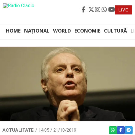
LIVE
HOME
NAȚIONAL
WORLD
ECONOMIE
CULTURĂ
L
ACTUALITATE
14:05 / 21/10/2019
WHATSAPP
FACEBO
TEL