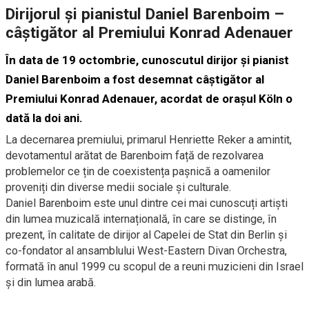
Dirijorul şi pianistul Daniel Barenboim –
câştigător al Premiului Konrad Adenauer
În data de 19 octombrie, cunoscutul dirijor şi pianist
Daniel Barenboim a fost desemnat câştigător al
Premiului Konrad Adenauer, acordat de oraşul Köln o
dată la doi ani.
La decernarea premiului, primarul Henriette Reker a amintit,
devotamentul arătat de Barenboim față de rezolvarea
problemelor ce țin de coexistența paşnică a oamenilor
proveniți din diverse medii sociale şi culturale.
Daniel Barenboim este unul dintre cei mai cunoscuți artişti
din lumea muzicală internațională, în care se distinge, în
prezent, în calitate de dirijor al Capelei de Stat din Berlin şi
co-fondator al ansamblului West-Eastern Divan Orchestra,
formată în anul 1999 cu scopul de a reuni muzicieni din Israel
şi din lumea arabă.