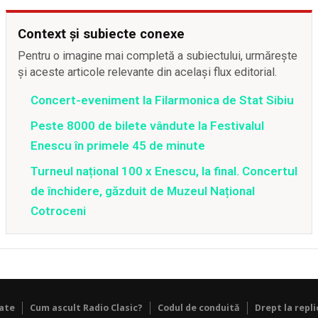
Context și subiecte conexe
Pentru o imagine mai completă a subiectului, urmărește
și aceste articole relevante din același flux editorial.
Concert-eveniment la Filarmonica de Stat Sibiu
Peste 8000 de bilete vândute la Festivalul
Enescu în primele 45 de minute
Turneul național 100 x Enescu, la final. Concertul
de închidere, găzduit de Muzeul Național
Cotroceni
tate
Cum ascult Radio Clasic?
Codul de conduită
Drept la repli