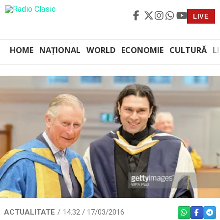
LIVE
HOME
NAȚIONAL
WORLD
ECONOMIE
CULTURĂ
L
ACTUALITATE
14:32 / 17/03/2016
WHATSAPP
FACEBO
TEL