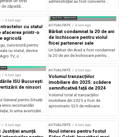
generat un strat
administrației au fost convenite...
v de zăpadă...
Sursă foto: Shutterstock
E
6 luni ago
ACTUALITATE
6 luni ago
ntractelor cu statul
Bărbat condamnat la 20 de ani
e afacerea printr-o
de închisoare pentru violul
e agricolă
fiicei partenerei sale
gu, cunoscută pentru
Un bărbat din Arad a fost condamnat
sale cu statul, devine
la 20 de ani de închisoare pentru...
 Agro TV, o...
rstock
ACTUALITATE
6 luni ago
E
6 luni ago
Volumul tranzacțiilor
rile ISU București
imobiliare din 2025: scădere
ertizării de ninsori
semnificativă față de 2024
Volumul total al tranzacțiilor
l General pentru Situații
imobiliare din 2025 a fost de
a emis recomandări
aproximativ 525 de milioane...
ție, în urma avertizării...
E
6 luni ago
ACTUALITATE
6 luni ago
 Justiției anunță
Noul interes pentru fostul