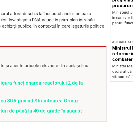
programul
procurori
Ministerul Ju
arul a fost deschis la începutul anului, pe baza
în care vor f
rilor. Investigatia DNA aduce în prim-plan întrebări
pentru funcți
chiziții publice, în contextul în care legăturile politice
ACTUALITAT
Ministrul
reforme î
combaterea
 și aceste articole relevante din același flux
Ministra Med
declarat că
viitoare să 
gura funcționarea reactorului 2 de la
rd cu SUA privind Strâmtoarea Ormuz
uri de până la 40 de grade în august