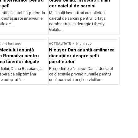
 interviurilor pentru
Sidex Galați: Investitori mari
-șefi
cer caietul de sarcini
stiției a stabilit perioada
Mai mulți investitori au solicitat
i desfășurate interviurile
caietul de sarcini pentru licitația
ile de...
combinatului siderurgic Liberty
Galați,...
E
6 luni ago
ACTUALITATE
6 luni ago
 Mediului anunță
Nicușor Dan anunță amânarea
n Romsilva pentru
discuțiilor despre șefii
 tăierilor ilegale
parchetelor
iului, Diana Buzoianu, a
Președintele Nicușor Dan a declarat
 speră ca săptămâna
că discuțiile privind numirile pentru
fie adoptată...
șefii parchetelor și serviciilor...