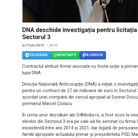
DNA deschide investigația pentru licitați
Sectorul 3
ACTUALITATE
20:59
TELEGRAM
WHATSAPP
FACEBOOK
Contractul atribuit firmei asociate cu fosta soție a primar
lupa DNA.
Direcția Națională Anticorupție (DNA) a inițiat o investiga
pentru un contract de 27 de milioane de euro în Sectorul
acordat unei companii din cercul apropiat al Sorinei Docuz,
premierul Marcel Ciolacu.
În urma unor dezvăluiri ale G4Media.ro, a fost scos la ivea
elevilor din Sectorul 3 era pe cale să fie semnat cu firm
inexistentă între anii 2014 și 2021, dar legată de persoane 
familii apropiate actualului primar și președintelui PSD, Ma