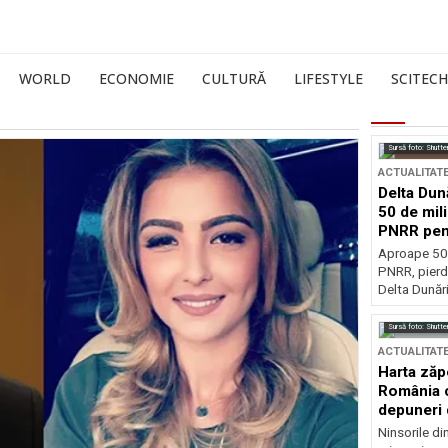
WORLD
ECONOMIE
CULTURĂ
LIFESTYLE
SCITECH
Sursă foto: Shutte
ACTUALITAT
Delta Dun
50 de mil
PNRR pen
esențiale
Aproape 50 
PNRR, pierdu
Delta Dunării
Sursă foto: Shutte
ACTUALITAT
Harta zăp
România c
depuneri 
Ninsorile di