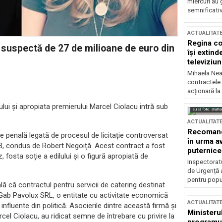
miercuri au 
semnificati
ACTUALITAT
Regina co
a suspectă de 27 de milioane de euro din
își extind
televiziun
Mihaela Nea
contractele 
acționară la
ului și apropiata premierului Marcel Ciolacu intră sub
Sursă foto: Shutte
ACTUALITAT
Recomandă
ție penală legată de procesul de licitație controversat
în urma av
 3, condus de Robert Negoiță. Acest contract a fost
puternice
 fosta soție a edilului și o figură apropiată de
Inspectoratu
de Urgență 
pentru popula
lă că contractul pentru servicii de catering destinat
a Gab Pavolux SRL, o entitate cu activitate economică
ACTUALITAT
influente din politică. Asocierile dintre această firmă și
Ministerul
rcel Ciolacu, au ridicat semne de întrebare cu privire la