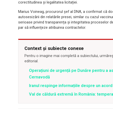
corectitudinea și legalitatea licitației.
Marius Voineag, procurorul șef al DNA, a confirmat că dos
autosesizării din relatările presei, similar cu cazul vaccinu
serioase privind transparența și integritatea proceselor de a
par să influențeze atribuirea contractelor.
Context și subiecte conexe
Pentru o imagine mai completă a subiectului, urmărește
editorial.
Operațiuni de urgență pe Dunăre pentru a asi
Cernavodă
Iranul respinge informațiile despre un aco
Val de căldură extremă în România: temperat