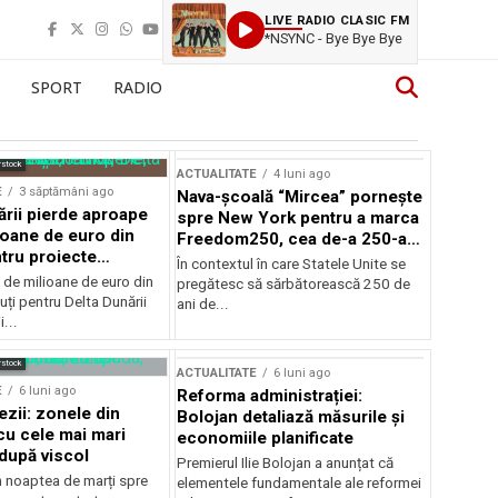
LIVE RADIO CLASIC FM
*NSYNC - Bye Bye Bye
SPORT
RADIO
rstock
ACTUALITATE
4 luni ago
E
3 săptămâni ago
Nava-școală “Mircea” pornește
ării pierde aproape
spre New York pentru a marca
ioane de euro din
Freedom250, cea de-a 250-a
tru proiecte
aniversare a Statelor Unite
În contextul în care Statele Unite se
de milioane de euro din
pregătesc să sărbătorească 250 de
ți pentru Delta Dunării
ani de...
...
rstock
ACTUALITATE
6 luni ago
E
6 luni ago
Reforma administrației:
ezii: zonele din
Bolojan detaliază măsurile și
u cele mai mari
economiile planificate
după viscol
Premierul Ilie Bolojan a anunțat că
n noaptea de marți spre
elementele fundamentale ale reformei