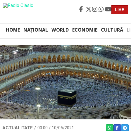
LIVE
HOME
NAȚIONAL
WORLD
ECONOMIE
CULTURĂ
L
ACTUALITATE
00:00 / 10/05/2021
WHATSAPP
FACEBO
TEL