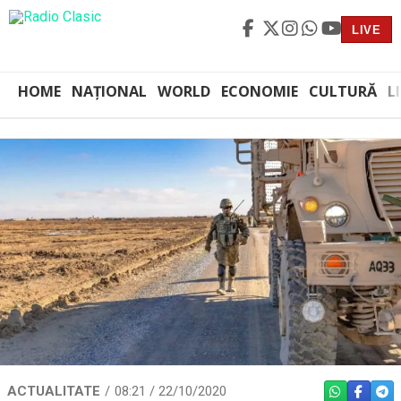
LIVE
HOME
NAȚIONAL
WORLD
ECONOMIE
CULTURĂ
L
ACTUALITATE
08:21 / 22/10/2020
WHATSAPP
FACEBO
TEL