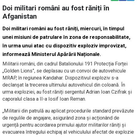
Doi militari români au fost răniți în
Afganistan
Doi militari români au fost răniți, miercuri, în timpul
unei misiuni de patrulare în zona de responsabilitate,
în urma unui atac cu dispozitiv exploziv improvizat,
informează Ministerul Apărării Naționale.
Militarii români, din cadrul Batalionului 191 Protecția Forței
„Golden Lions”, se deplasau cu un convoi de autovehicule
MRAP, în regiunea Kandahar. Dispozitivul exploziv s-a
declanșat la trecerea ultimului autovehicul din coloană. În
urma exploziei, au fost răniți sergentul Adrian Ioan Czifrak și
caporalul clasa a II-a Iosif Ioan Reman.
„Militarii din patrulă au aplicat procedurile standard prevăzute
de regulile de angajare, asigurând zona și acționând de
urgență pentru acordarea primului ajutor militarilor răniți și
evacuarea întregului echipaj al vehiculului afectat de explozie