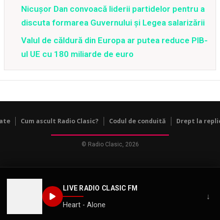
Nicușor Dan convoacă liderii partidelor pentru a
discuta formarea Guvernului și Legea salarizării
Valul de căldură din Europa ar putea reduce PIB-
ul UE cu 180 miliarde de euro
tate
Cum ascult Radio Clasic?
Codul de conduită
Drept la repli
© Radio Clasic, 2026
LIVE RADIO CLASIC FM
↓
Heart - Alone