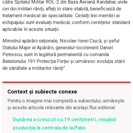
către Spitalul Militar ROL-2 din Baza Aeriană Kandahar, unde
cei doi militari răniți, aflați în stare stabilă, beneficiază de
tratament medical de specialitate. Ceilalți trei membri ai
echipajului sunt evaluați medical, conform cerințelor standard
aplicabile în aceste situații.
Ministrul apărării naționale, Nicolae-Ionel Ciucă, și șeful
Statului Major al Apărării, generalul-locotenent Daniel
Petrescu, sunt în legătură permanentă cu comanda
Batalionului 191 Protecția Forței și urmăresc evoluția stării
de sănătate a militarilor răniți”.
Context și subiecte conexe
Pentru o imagine mai completă a subiectului, urmărește
și aceste articole relevante din același flux editorial.
Dunărea a crescut cu 19 centimetri, reluând
producția la centrala de la Paks