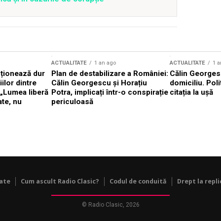
ACTUALITATE
1 an ago
ACTUALITATE
1 a
cționează dur
Plan de destabilizare a României:
Călin Georgesc
ilor dintre
Călin Georgescu și Horațiu
domiciliu. Poli
 „Lumea liberă
Potra, implicați într-o conspirație
citația la ușă
ate, nu
periculoasă
tate
Cum ascult Radio Clasic?
Codul de conduită
Drept la repli
© Radio Clasic, 2026