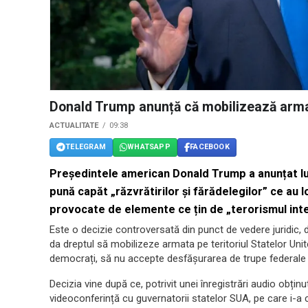
Donald Trump anunță că mobilizează arma
ACTUALITATE
09:38
TELEGRAM
WHATSAPP
FACEBOOK
Președintele american Donald Trump a anunțat luni 
pună capăt „răzvrătirilor și fărădelegilor” ce au l
provocate de elemente ce țin de „terorismul inte
Este o decizie controversată din punct de vedere juridic, 
da dreptul să mobilizeze armata pe teritoriul Statelor Unite
democrați, să nu accepte desfășurarea de trupe federale p
Decizia vine după ce, potrivit unei înregistrări audio obț
videoconferință cu guvernatorii statelor SUA, pe care i-a c