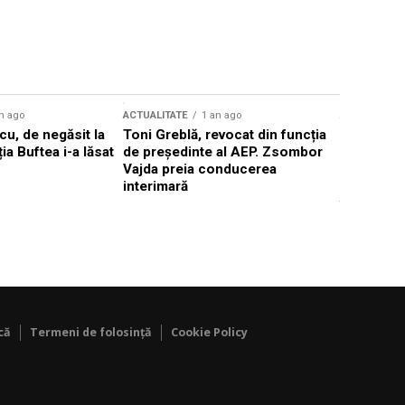
n ago
ACTUALITATE
1 an ago
ACTUALITATE
u, de negăsit la
Toni Greblă, revocat din funcția
Ilie Boloj
ția Buftea i-a lăsat
de președinte al AEP. Zsombor
alegerilor
Vajda preia conducerea
constituți
interimară
concentră
viitoarelo
că
Termeni de folosință
Cookie Policy