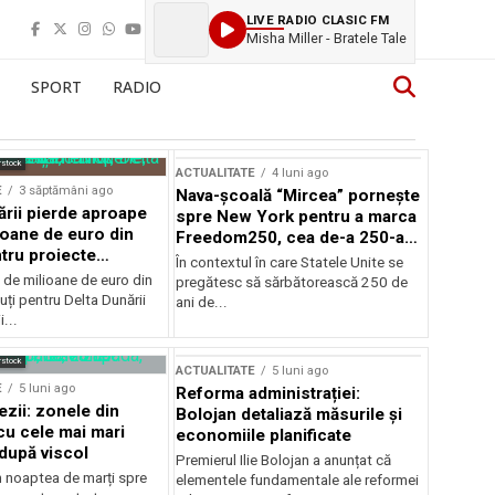
LIVE RADIO CLASIC FM
Misha Miller - Bratele Tale
SPORT
RADIO
rstock
ACTUALITATE
4 luni ago
E
3 săptămâni ago
Nava-școală “Mircea” pornește
ării pierde aproape
spre New York pentru a marca
ioane de euro din
Freedom250, cea de-a 250-a
tru proiecte
aniversare a Statelor Unite
În contextul în care Statele Unite se
de milioane de euro din
pregătesc să sărbătorească 250 de
ți pentru Delta Dunării
ani de...
...
rstock
ACTUALITATE
5 luni ago
E
5 luni ago
Reforma administrației:
ezii: zonele din
Bolojan detaliază măsurile și
u cele mai mari
economiile planificate
după viscol
Premierul Ilie Bolojan a anunțat că
n noaptea de marți spre
elementele fundamentale ale reformei