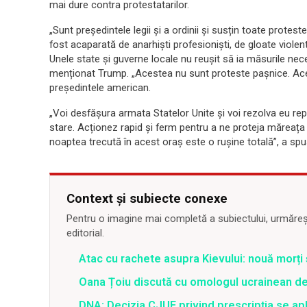
mai dure contra protestatarilor.
„Sunt președintele legii și a ordinii și susțin toate protest
fost acaparată de anarhiști profesioniști, de gloate violente, p
Unele state și guverne locale nu reușit să ia măsurile ne
menționat Trump. „Acestea nu sunt proteste pașnice. Ace
președintele american.
„Voi desfășura armata Statelor Unite și voi rezolva eu rep
stare. Acționez rapid și ferm pentru a ne proteja măreața
noaptea trecută în acest oraș este o rușine totală”, a sp
Context și subiecte conexe
Pentru o imagine mai completă a subiectului, urmărește
editorial.
Atac cu rachete asupra Kievului: nouă morți
Oana Țoiu discută cu omologul ucrainean de
DNA: Decizia CJUE privind prescripția se apli