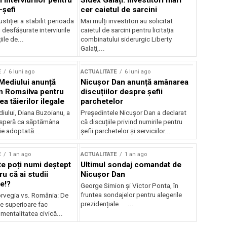
 interviurilor pentru
Sidex Galați: Investitori mari
-șefi
cer caietul de sarcini
stiției a stabilit perioada
Mai mulți investitori au solicitat
i desfășurate interviurile
caietul de sarcini pentru licitația
ile de...
combinatului siderurgic Liberty
Galați,...
E
6 luni ago
ACTUALITATE
6 luni ago
 Mediului anunță
Nicușor Dan anunță amânarea
n Romsilva pentru
discuțiilor despre șefii
 tăierilor ilegale
parchetelor
iului, Diana Buzoianu, a
Președintele Nicușor Dan a declarat
 speră ca săptămâna
că discuțiile privind numirile pentru
fie adoptată...
șefii parchetelor și serviciilor...
E
1 an ago
ACTUALITATE
1 an ago
te poți numi deștept
Ultimul sondaj comandat de
u că ai studii
Nicușor Dan
e!?
George Simion și Victor Ponta, în
fruntea sondajelor pentru alegerile
rvegia vs. România: De
prezidențiale ...
le superioare fac
 mentalitatea civică...