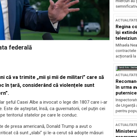
miercuri au 
semnificati
ACTUALITAT
Regina co
își extind
televiziun
Mihaela Nea
ta federală
contractele 
acționară la
Sursă foto: Shutte
ACTUALITAT
că va trimite „mii și mii de militari” care să
Recomandă
oc în țară, considerând că violențele sunt
în urma av
rn”.
puternice
Inspectoratu
dar șeful Casei Albe a invocat o lege din 1807 care i-ar
de Urgență 
. Este de așteptat, însă, ca guvernatorii, cel puțin cei
pentru popula
e teritoriul statelor pe care le conduc.
ACTUALITAT
inute de presa americană, Donald Trump a avut o
Ministerul
riticat că sunt „slabi” şi le-a cerut să adopte măsuri