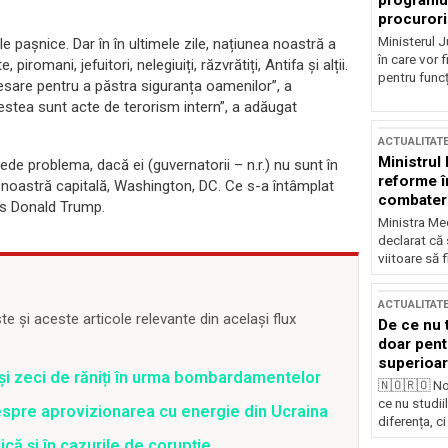
programul
procurori
Ministerul Ju
ele pașnice. Dar în în ultimele zile, națiunea noastră a
în care vor f
iromani, jefuitori, nelegiuiți, răzvrătiți, Antifa și alții.
pentru funcți
cesare pentru a păstra siguranța oamenilor”, a
stea sunt acte de terorism intern”, a adăugat
ACTUALITAT
Ministrul
ede problema, dacă ei (guvernatorii – n.r.) nu sunt în
reforme î
 noastră capitală, Washington, DC. Ce s-a întâmplat
combaterea
us Donald Trump.
Ministra Med
declarat că
viitoare să 
ACTUALITAT
 și aceste articole relevante din același flux
De ce nu 
doar pentr
superioar
 și zeci de răniți în urma bombardamentelor
🇳🇴🇷🇴 No
ce nu studii
spre aprovizionarea cu energie din Ucraina
diferența, ci
că și în cazurile de corupție