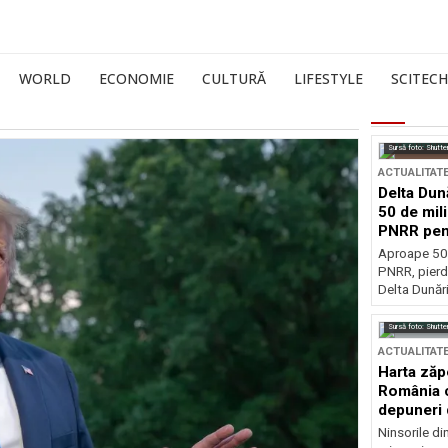
WORLD
ECONOMIE
CULTURĂ
LIFESTYLE
SCITECH
Sursă foto: Shutte
ACTUALITAT
Delta Dun
50 de mil
PNRR pen
esențiale
Aproape 50 
PNRR, pierdu
Delta Dunării
Sursă foto: Shutte
ACTUALITAT
Harta zăp
România c
depuneri 
Ninsorile di