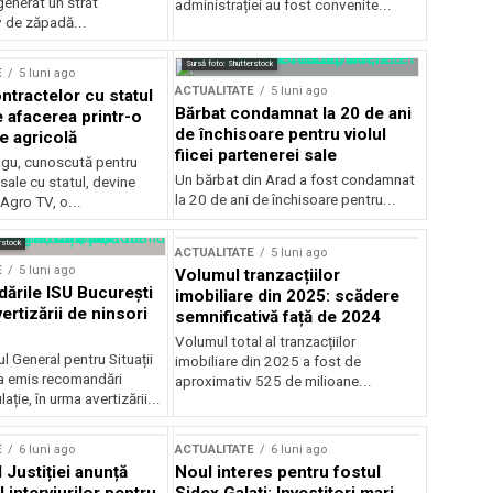
generat un strat
administrației au fost convenite...
v de zăpadă...
Sursă foto: Shutterstock
E
5 luni ago
ACTUALITATE
5 luni ago
ntractelor cu statul
Bărbat condamnat la 20 de ani
e afacerea printr-o
de închisoare pentru violul
e agricolă
fiicei partenerei sale
gu, cunoscută pentru
Un bărbat din Arad a fost condamnat
sale cu statul, devine
la 20 de ani de închisoare pentru...
 Agro TV, o...
rstock
ACTUALITATE
5 luni ago
E
5 luni ago
Volumul tranzacțiilor
rile ISU București
imobiliare din 2025: scădere
ertizării de ninsori
semnificativă față de 2024
Volumul total al tranzacțiilor
l General pentru Situații
imobiliare din 2025 a fost de
a emis recomandări
aproximativ 525 de milioane...
ție, în urma avertizării...
E
6 luni ago
ACTUALITATE
6 luni ago
 Justiției anunță
Noul interes pentru fostul