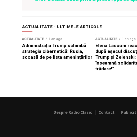
ACTUALITATE - ULTIMELE ARTICOLE
ACTUALITATE
1 an ago
ACTUALITATE
1 an ago
Administrația Trump schimbă
Elena Lasconi rea
strategia cibernetică: Rusia,
după eșecul discuți
scoasă de pe lista amenințărilor
Trump și Zelenski:
înseamnă solidarit
trădare!”
Despre Radio Clasic
Contact
Publici