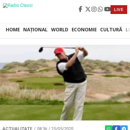
LIVE
HOME
NAȚIONAL
WORLD
ECONOMIE
CULTURĂ
L
ACTUALITATE
08:36 / 25/05/2020
WHATSAPP
FACEBO
TEL