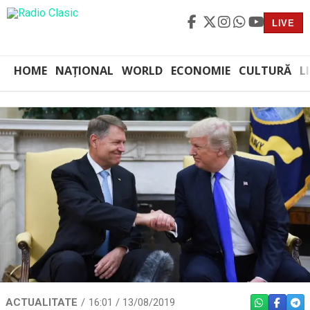
LIVE
HOME
NAȚIONAL
WORLD
ECONOMIE
CULTURĂ
L
ACTUALITATE
16:01 / 13/08/2019
WHATSAPP
FACEBO
TEL