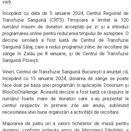
vieți.
Începând cu data de 5 ianuarie 2024, Centrul Regional de
Transfuzie Sanguină (CRTS) Timișoara a limitat la 120
numărul maxim de donatori acceptați pe zi și a introdus
programarea online pentru reducerea timpului de așteptare. O
decizie similară a fost luată de Centrul de Transfuzie
Sanguină Sălaj, care a redus programul zilnic de recoltare de
sânge în Zalău pe 8 ianuarie, și de Centrul de Transfuzie
Sanguină Ploiești.
Vineri, Centrul de Transfuzie Sanguină București a anunțat că,
începând cu 15 ianuarie 2024, donarea de sânge se poate
face doar pe baza unei programări în aplicațiile Donorium și
BlooDoChallenge. Această decizie a fost luată ca răspuns la
numărul foarte mare de donatori care s-au prezentat la
centrul respectiv în primele zile ale anului, subliniind
necesitatea unei bune organizări a activității de recoltare.
Majorarea de patru ori a valorii tichetelor de masă pentru
donatori, conform ordinului emis de Ministerul Sănătății, a