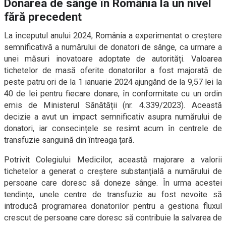
Donarea de sânge în România la un nivel
fără precedent
La începutul anului 2024, România a experimentat o creștere
semnificativă a numărului de donatori de sânge, ca urmare a
unei măsuri inovatoare adoptate de autorități. Valoarea
tichetelor de masă oferite donatorilor a fost majorată de
peste patru ori de la 1 ianuarie 2024 ajungând de la 9,57 lei la
40 de lei pentru fiecare donare, în conformitate cu un ordin
emis de Ministerul Sănătății (nr. 4.339/2023). Această
decizie a avut un impact semnificativ asupra numărului de
donatori, iar consecințele se resimt acum în centrele de
transfuzie sanguină din întreaga țară.
Potrivit Colegiului Medicilor, această majorare a valorii
tichetelor a generat o creștere substanțială a numărului de
persoane care doresc să doneze sânge. În urma acestei
tendințe, unele centre de transfuzie au fost nevoite să
introducă programarea donatorilor pentru a gestiona fluxul
crescut de persoane care doresc să contribuie la salvarea de