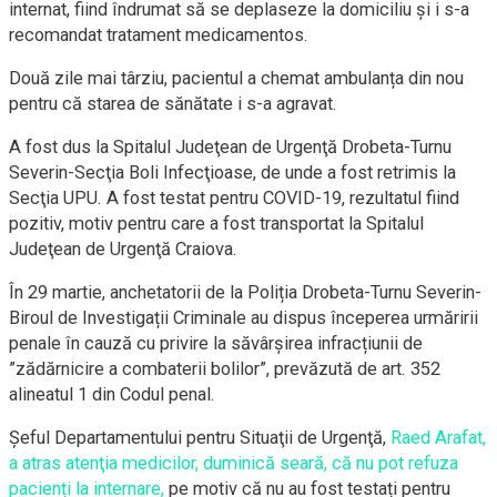
internat, fiind îndrumat să se deplaseze la domiciliu şi i s-a
recomandat tratament medicamentos.
Două zile mai târziu, pacientul a chemat ambulanța din nou
pentru că starea de sănătate i s-a agravat.
A fost dus la Spitalul Judeţean de Urgenţă Drobeta-Turnu
Severin-Secţia Boli Infecţioase, de unde a fost retrimis la
Secţia UPU. A fost testat pentru COVID-19, rezultatul fiind
pozitiv, motiv pentru care a fost transportat la Spitalul
Judeţean de Urgenţă Craiova.
În 29 martie, anchetatorii de la Poliția Drobeta-Turnu Severin-
Biroul de Investigații Criminale au dispus începerea urmăririi
penale în cauză cu privire la săvârșirea infracțiunii de
”zădărnicire a combaterii bolilor”, prevăzută de art. 352
alineatul 1 din Codul penal.
Şeful Departamentului pentru Situaţii de Urgenţă,
Raed Arafat,
a atras atenţia medicilor, duminică seară, că nu pot refuza
pacienți la internare,
pe motiv că nu au fost testați pentru