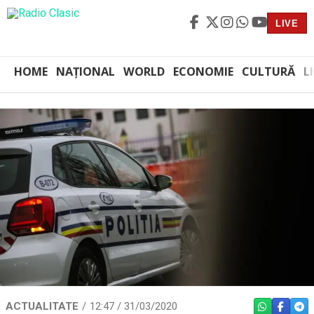
LIVE
HOME
NAȚIONAL
WORLD
ECONOMIE
CULTURĂ
L
ACTUALITATE
12:47 / 31/03/2020
WHATSAPP
FACEBO
TEL