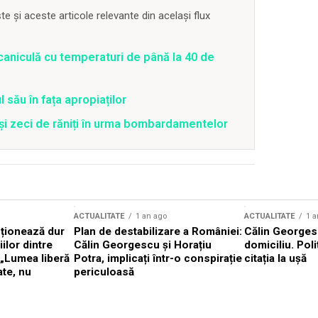
 și aceste articole relevante din același flux
caniculă cu temperaturi de până la 40 de
 său în fața apropiaților
 și zeci de răniți în urma bombardamentelor
ACTUALITATE
1 an ago
ACTUALITATE
1 a
cționează dur
Plan de destabilizare a României:
Călin Georgesc
ilor dintre
Călin Georgescu și Horațiu
domiciliu. Poli
 „Lumea liberă
Potra, implicați într-o conspirație
citația la ușă
ate, nu
periculoasă