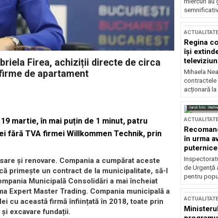
miercuri au 
semnificati
ACTUALITAT
Regina co
își extind
televiziun
iela Firea, achiziții directe de circa
Mihaela Nea
ă firme de apartament
contractele 
acționară la
Sursă foto: Shutte
ACTUALITAT
19 martie, în mai puțin de 1 minut, patru
Recomandă
 lei fără TVA firmei Willkommen Technik, prin
în urma av
puternice
Inspectoratu
inisare și renovare. Compania a cumpărat aceste
de Urgență 
acă primește un contract de la municipalitate, să-l
pentru popula
ompania Municipală Consolidări a mai încheiat
irma Expert Master Trading. Compania municipală a
ACTUALITAT
lei cu această firmă înființată în 2018, toate prin
Ministerul
 și excavare fundații.