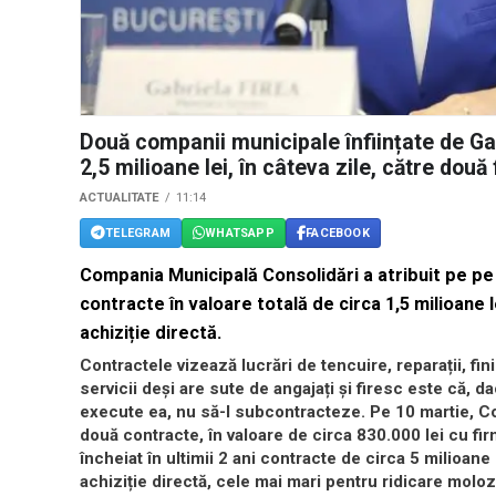
Două companii municipale înființate de Gabr
2,5 milioane lei, în câteva zile, către dou
ACTUALITATE
11:14
TELEGRAM
WHATSAPP
FACEBOOK
Compania Municipală Consolidări a atribuit pe pe 
contracte în valoare totală de circa 1,5 milioane
achiziție directă.
Contractele vizează lucrări de tencuire, reparații, f
servicii deși are sute de angajați și firesc este că, d
execute ea, nu să-l subcontracteze. Pe 10 martie, C
două contracte, în valoare de circa 830.000 lei cu f
încheiat în ultimii 2 ani contracte de circa 5 milioane 
achiziție directă, cele mai mari pentru ridicare moloz