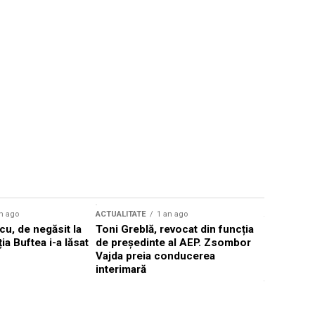
n ago
ACTUALITATE
1 an ago
ACTUALITATE
u, de negăsit la
Toni Greblă, revocat din funcția
Ilie Boloj
ția Buftea i-a lăsat
de președinte al AEP. Zsombor
alegerilor
Vajda preia conducerea
constituți
interimară
concentră
viitoarelo