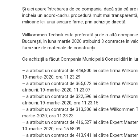
Și aici apare întrebarea de ce compania, dacă știa că are n
încheia un acord-cadru, procedură mult mai transparentă, 
milioane lei, unui singure firme, prin achiziție directă.
Willkommen Technik este preferată și de o altă companie 
București, în luna martie 2020 atribuind 3 contracte în va
furnizare de materiale de construcții.
Ce achiziții a făcut Compania Municipală Consolidări în lu
– a atribuit un contract de 448,800 lei către firma Willkomm
19-martie-2020, ora 11:23:29
– a atribuit un contract de 365,072 lei către firma Willko
atribuirii: 19-martie-2020, 11:23:07
– a atribuit un contract de 322,596 lei către firma Willkom
atribuirii: 19-martie-2020, ora 11:23:15
– a atribuit un contract de 313,306 lei către Willkommen Te
martie-2020, ora 11:23:23
– a atribuit un contract de 416,527 lei către Expert Master
10-martie-2020, ora 15:58:09
– a atribuit un contract de 413,941 lei către Expert Maste