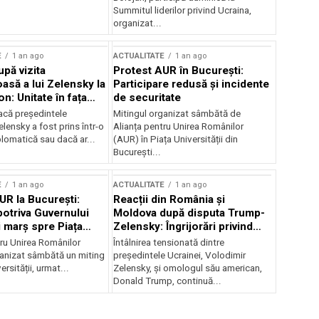
Summitul liderilor privind Ucraina,
organizat...
E
1 an ago
ACTUALITATE
1 an ago
upă vizita
Protest AUR în București:
asă a lui Zelensky la
Participare redusă și incidente
n: Unitate în fața
de securitate
inii
acă președintele
Mitingul organizat sâmbătă de
lensky a fost prins într-o
Alianța pentru Unirea Românilor
lomatică sau dacă ar...
(AUR) în Piața Universității din
București...
E
1 an ago
ACTUALITATE
1 an ago
UR la București:
Reacții din România și
potriva Guvernului
Moldova după disputa Trump-
i marș spre Piața
Zelensky: Îngrijorări privind
securitatea regională
tru Unirea Românilor
Întâlnirea tensionată dintre
anizat sâmbătă un miting
președintele Ucrainei, Volodimir
ersității, urmat...
Zelensky, și omologul său american,
Donald Trump, continuă...