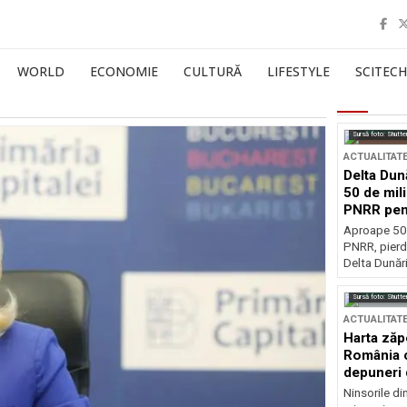
WORLD
ECONOMIE
CULTURĂ
LIFESTYLE
SCITECH
Sursă foto: Shutte
ACTUALITAT
Delta Dun
50 de mil
PNRR pen
esențiale
Aproape 50 
PNRR, pierdu
Delta Dunării
Sursă foto: Shutte
ACTUALITAT
Harta zăp
România c
depuneri 
Ninsorile di