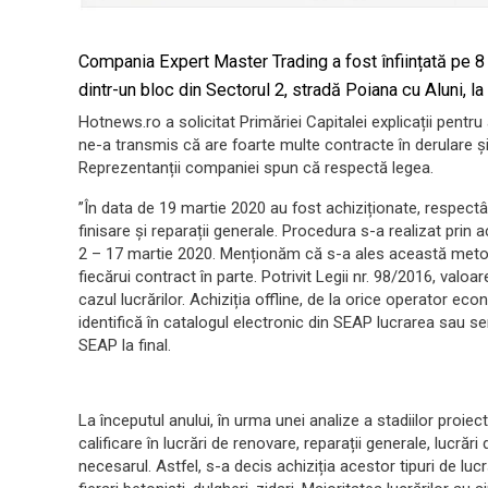
Compania Expert Master Trading a fost înființată pe 8
dintr-un bloc din Sectorul 2, stradă Poiana cu Aluni, la
Hotnews.ro a solicitat Primăriei Capitalei explicații pentr
ne-a transmis că are foarte multe contracte în derulare și 
Reprezentanții companiei spun că respectă legea.
”În data de 19 martie 2020 au fost achiziționate, respectând
finisare și reparații generale. Procedura s-a realizat prin ac
2 – 17 martie 2020. Menționăm că s-a ales această metod
fiecărui contract în parte. Potrivit Legii nr. 98/2016, val
cazul lucrărilor. Achiziția offline, de la orice operator e
identifică în catalogul electronic din SEAP lucrarea sau ser
SEAP la final.
La începutul anului, în urma unei analize a stadiilor proi
calificare în lucrări de renovare, reparații generale, lucrăr
necesarul. Astfel, s-a decis achiziția acestor tipuri de lu