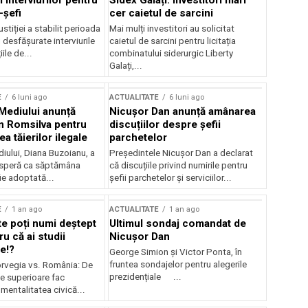
 interviurilor pentru
Sidex Galați: Investitori mari
-șefi
cer caietul de sarcini
stiției a stabilit perioada
Mai mulți investitori au solicitat
i desfășurate interviurile
caietul de sarcini pentru licitația
ile de...
combinatului siderurgic Liberty
Galați,...
E
6 luni ago
ACTUALITATE
6 luni ago
 Mediului anunță
Nicușor Dan anunță amânarea
n Romsilva pentru
discuțiilor despre șefii
 tăierilor ilegale
parchetelor
iului, Diana Buzoianu, a
Președintele Nicușor Dan a declarat
 speră ca săptămâna
că discuțiile privind numirile pentru
fie adoptată...
șefii parchetelor și serviciilor...
E
1 an ago
ACTUALITATE
1 an ago
te poți numi deștept
Ultimul sondaj comandat de
u că ai studii
Nicușor Dan
e!?
George Simion și Victor Ponta, în
fruntea sondajelor pentru alegerile
rvegia vs. România: De
prezidențiale ...
le superioare fac
 mentalitatea civică...