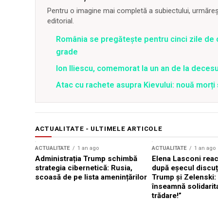
Pentru o imagine mai completă a subiectului, urmărește
editorial.
România se pregătește pentru cinci zile de 
grade
Ion Iliescu, comemorat la un an de la decesul
Atac cu rachete asupra Kievului: nouă morți
ACTUALITATE - ULTIMELE ARTICOLE
ACTUALITATE
1 an ago
ACTUALITATE
1 an ago
Administrația Trump schimbă
Elena Lasconi rea
strategia cibernetică: Rusia,
după eșecul discuți
scoasă de pe lista amenințărilor
Trump și Zelenski:
înseamnă solidarit
trădare!”