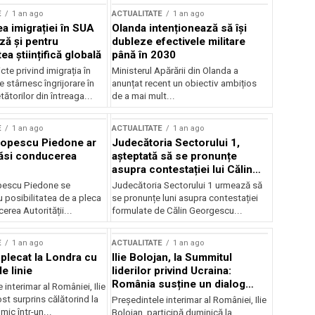
E
1 an ago
ACTUALITATE
1 an ago
a imigrației în SUA
Olanda intenționează să își
ză și pentru
dubleze efectivele militare
a științifică globală
până în 2030
cte privind imigrația în
Ministerul Apărării din Olanda a
e stârnesc îngrijorare în
anunțat recent un obiectiv ambițios
tătorilor din întreaga...
de a mai mult...
E
1 an ago
ACTUALITATE
1 an ago
Popescu Piedone ar
Judecătoria Sectorului 1,
ăsi conducerea
așteptată să se pronunțe
asupra contestației lui Călin
Georgescu privind controlul
pescu Piedone se
Judecătoria Sectorului 1 urmează să
judiciar
 posibilitatea de a pleca
se pronunțe luni asupra contestației
erea Autorității...
formulate de Călin Georgescu...
E
1 an ago
ACTUALITATE
1 an ago
 plecat la Londra cu
Ilie Bolojan, la Summitul
e linie
liderilor privind Ucraina:
România susține un dialog
 interimar al României, Ilie
transatlantic pentru securitate
ost surprins călătorind la
Președintele interimar al României, Ilie
și stabilitate
ic într-un...
Bolojan, participă duminică la