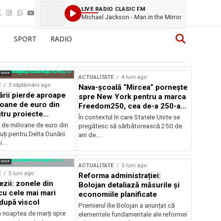
LIVE RADIO CLASIC FM
Michael Jackson - Man in the Mirror
SPORT
RADIO
rstock
ACTUALITATE
4 luni ago
E
3 săptămâni ago
Nava-școală “Mircea” pornește
ării pierde aproape
spre New York pentru a marca
ioane de euro din
Freedom250, cea de-a 250-a
tru proiecte
aniversare a Statelor Unite
În contextul în care Statele Unite se
de milioane de euro din
pregătesc să sărbătorească 250 de
ți pentru Delta Dunării
ani de...
...
rstock
ACTUALITATE
5 luni ago
E
5 luni ago
Reforma administrației:
ezii: zonele din
Bolojan detaliază măsurile și
u cele mai mari
economiile planificate
după viscol
Premierul Ilie Bolojan a anunțat că
n noaptea de marți spre
elementele fundamentale ale reformei