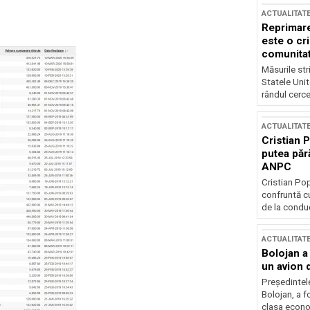
ACTUALITAT
Reprimare
este o cri
comunitate
Măsurile stri
Statele Unit
rândul cerce
ACTUALITAT
Cristian 
putea păr
ANPC
Cristian Po
confruntă cu
de la conduc
ACTUALITAT
Bolojan a
un avion d
Președintele
Bolojan, a f
clasa econom