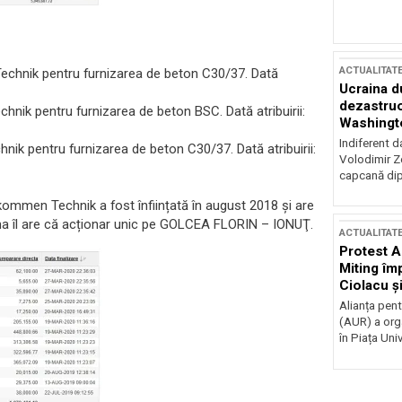
ACTUALITAT
Technik pentru furnizarea de beton C30/37. Dată
Ucraina d
dezastruo
chnik pentru furnizarea de beton BSC. Dată atribuirii:
Washingto
incertitud
Indiferent d
hnik pentru furnizarea de beton C30/37. Dată atribuirii:
Volodimir Ze
capcană dip
lkommen Technik a fost înființată în august 2018 și are
Firma îl are că acționar unic pe GOLCEA FLORIN – IONUŢ.
ACTUALITAT
Protest A
Miting îm
Ciolacu ș
Victoriei
Alianța pen
(AUR) a org
în Piața Univ