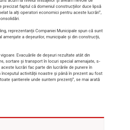
 ajuns acum la nivelul finisajelor și aveam nevoie de
e precizat faptul că domeniul construcțiilor duce lipsă
lat la alți operatori economici pentru aceste lucrări”,
onsolidări.
ding, reprezentanții Companiei Municipale spun că sunt
l amenjate a deșeurilor, municipale și din construcții,
vigoare. Evacuările de deșeuri rezultate atât din
re, sortare și transport în locuri special amenajate, s-
 aceste lucrări fac parte din lucrările de punere în
 începutul activității noastre și până în prezent au fost
 toate șantierele unde suntem prezenți”, se mai arată