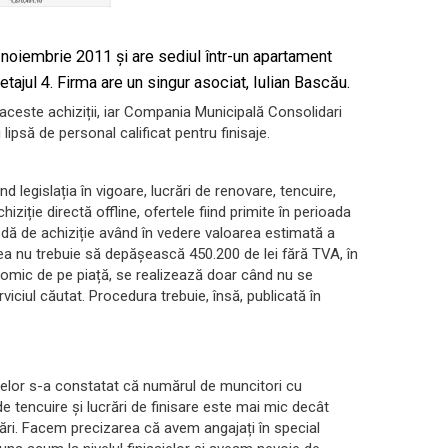
 noiembrie 2011 și are sediul într-un apartament
 etajul 4. Firma are un singur asociat, Iulian Bascău.
u aceste achiziții, iar Compania Municipală Consolidari
lipsă de personal calificat pentru finisaje.
 legislația în vigoare, lucrări de renovare, tencuire,
hiziție directă offline, ofertele fiind primite în perioada
ă de achiziție având în vedere valoarea estimată a
oarea nu trebuie să depășească 450.200 de lei fără TVA, în
conomic de pe piață, se realizează doar când nu se
viciul căutat. Procedura trebuie, însă, publicată în
ectelor s-a constatat că numărul de muncitori cu
i de tencuire și lucrări de finisare este mai mic decât
crări. Facem precizarea că avem angajați în special