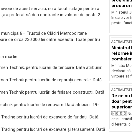
programul
procurori
evoie de acest serviciu, nu a făcut licitație pentru a
Ministerul Ju
și a preferat să dea contracte în valoare de peste 2
în care vor f
pentru funcți
municipală – Trustul de Clădiri Metropolitane
loare de circa 230.000 lei către aceasta. Toate pentru
ACTUALITAT
Ministrul
reforme î
na martie:
combaterea
Ministra Med
en Technik, pentru lucrări de tencuire. Dată atribuirii:
declarat că
viitoare să 
mmen Technik pentru lucrări de reparații generale. Dată
ACTUALITAT
men Technik pentru lucrări de finisare construcții. Dată
De ce nu 
doar pentr
chnik pentru lucrări de renovare. Dată atribuirii: 19-
superioar
🇳🇴🇷🇴 No
 Trading pentru lucrări de excavare de fundații. Dată:
ce nu studii
diferența, ci
r Trading pentru lucrări de excavare și terasament. Dată