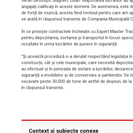
fierari betoniști, dulgheri, zidari. Majoritatea lucrărilor au
angajați calificați în aceste domenii. De asemenea, este d
de forță de muncă, acesta fiind motivul pentru care am ape
se arată în răspunsul transmis de Compania Municipală C
În ce privește contractele încheiate cu Expert Master Tra
pentru depozitarea, sortarea și transportul în locuri specia
rezultate în urma lucrărilor de punere în siguranță.
”Și această procedură s-a derulat respectând legislația în 
construcții, cât și cele municipale, care necesită depozita
au efectuat și în perioada de sistare a lucrărilor, deoarece
siguranță a imobilelor și de conservare a șantierelor. De la
excavate peste 30.000 de tone de astfel de deșeuri, de la
în răspunsul transmis.
Context și subiecte conexe