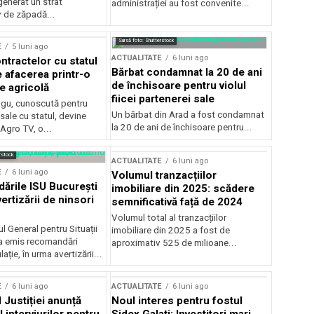
generat un strat
administrației au fost convenite...
v de zăpadă...
Sursă foto: Shutterstock
E
5 luni ago
ACTUALITATE
6 luni ago
ntractelor cu statul
Bărbat condamnat la 20 de ani
e afacerea printr-o
de închisoare pentru violul
e agricolă
fiicei partenerei sale
gu, cunoscută pentru
Un bărbat din Arad a fost condamnat
sale cu statul, devine
la 20 de ani de închisoare pentru...
 Agro TV, o...
rstock
ACTUALITATE
6 luni ago
E
6 luni ago
Volumul tranzacțiilor
rile ISU București
imobiliare din 2025: scădere
ertizării de ninsori
semnificativă față de 2024
Volumul total al tranzacțiilor
l General pentru Situații
imobiliare din 2025 a fost de
a emis recomandări
aproximativ 525 de milioane...
ție, în urma avertizării...
E
6 luni ago
ACTUALITATE
6 luni ago
 Justiției anunță
Noul interes pentru fostul