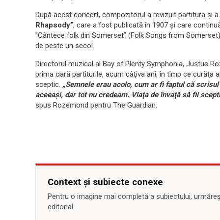
După acest concert, compozitorul a revizuit partitura şi 
Rhapsody”
, care a fost publicată în 1907 şi care continuă 
"Cântece folk din Somerset” (Folk Songs from Somerset) n
de peste un secol.
Directorul muzical al Bay of Plenty Symphonia, Justus Ro
prima oară partiturile, acum câţiva ani, în timp ce curăţa 
sceptic.
„Semnele erau acolo, cum ar fi faptul că scrisu
aceeaşi, dar tot nu credeam. Viaţa de învaţă să fii scept
spus Rozemond pentru The Guardian.
Context și subiecte conexe
Pentru o imagine mai completă a subiectului, urmărește
editorial.