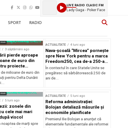
LIVE RADIO CLASIC FM
Lady Gaga - Poker Face
SPORT
RADIO
rstock
ACTUALITATE
4 luni ago
E
3 săptămâni ago
Nava-școală “Mircea” pornește
ării pierde aproape
spre New York pentru a marca
ioane de euro din
Freedom250, cea de-a 250-a
tru proiecte
aniversare a Statelor Unite
În contextul în care Statele Unite se
de milioane de euro din
pregătesc să sărbătorească 250 de
ți pentru Delta Dunării
ani de...
...
rstock
ACTUALITATE
5 luni ago
E
5 luni ago
Reforma administrației:
ezii: zonele din
Bolojan detaliază măsurile și
u cele mai mari
economiile planificate
după viscol
Premierul Ilie Bolojan a anunțat că
n noaptea de marți spre
elementele fundamentale ale reformei