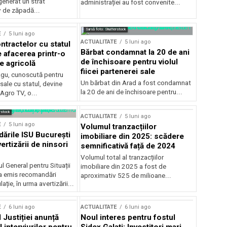
generat un strat
administrației au fost convenite...
v de zăpadă...
Sursă foto: Shutterstock
E
5 luni ago
ACTUALITATE
5 luni ago
ntractelor cu statul
Bărbat condamnat la 20 de ani
e afacerea printr-o
de închisoare pentru violul
e agricolă
fiicei partenerei sale
gu, cunoscută pentru
Un bărbat din Arad a fost condamnat
sale cu statul, devine
la 20 de ani de închisoare pentru...
 Agro TV, o...
rstock
ACTUALITATE
5 luni ago
E
5 luni ago
Volumul tranzacțiilor
rile ISU București
imobiliare din 2025: scădere
ertizării de ninsori
semnificativă față de 2024
Volumul total al tranzacțiilor
l General pentru Situații
imobiliare din 2025 a fost de
a emis recomandări
aproximativ 525 de milioane...
ție, în urma avertizării...
E
6 luni ago
ACTUALITATE
6 luni ago
 Justiției anunță
Noul interes pentru fostul