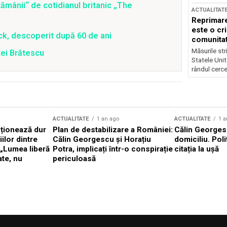
ămânii“ de cotidianul britanic „The
ACTUALITAT
Reprimare
este o cri
ick, descoperit după 60 de ani
comunitate
Măsurile stri
tei Brătescu
Statele Unit
rândul cerce
ACTUALITATE
1 an ago
ACTUALITATE
1 a
cționează dur
Plan de destabilizare a României:
Călin Georgesc
ilor dintre
Călin Georgescu și Horațiu
domiciliu. Poli
 „Lumea liberă
Potra, implicați într-o conspirație
citația la ușă
ate, nu
periculoasă