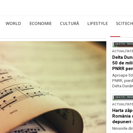
WORLD
ECONOMIE
CULTURĂ
LIFESTYLE
SCITECH
Sursă foto: Shutte
ACTUALITAT
Delta Dun
50 de mil
PNRR pen
esențiale
Aproape 50 
PNRR, pierdu
Delta Dunării
Sursă foto: Shutte
ACTUALITAT
Harta zăp
România c
depuneri 
Ninsorile di