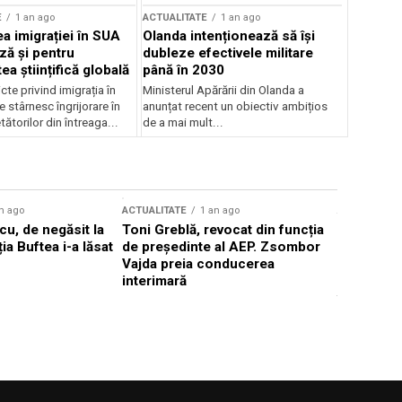
E
1 an ago
ACTUALITATE
1 an ago
a imigrației în SUA
Olanda intenționează să își
ză și pentru
dubleze efectivele militare
a științifică globală
până în 2030
cte privind imigrația în
Ministerul Apărării din Olanda a
e stârnesc îngrijorare în
anunțat recent un obiectiv ambițios
tătorilor din întreaga...
de a mai mult...
n ago
ACTUALITATE
1 an ago
ACTUALITATE
u, de negăsit la
Toni Greblă, revocat din funcția
Ilie Boloj
ția Buftea i-a lăsat
de președinte al AEP. Zsombor
alegerilor
Vajda preia conducerea
constituți
interimară
concentră
viitoarelo