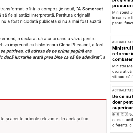
programul
procurori
a transformat-o într-o compoziţie nouă,
”A Somerset
Ministerul Ju
să fie şi astăzi interpretată. Partitura originală
în care vor f
u a fost niciodată publicată şi nu a mai fost auzită
pentru funcți
zemond, a declarat că atunci când a văzut pentru
ACTUALITAT
arhiva împreună cu bibliotecara Gloria Pheasant, a fost
Ministrul
l se potrivea, că adresa de pe prima pagină era
reforme î
ic dacă lucrurile arată prea bine ca să fie adevărat”
, a
combaterea
Ministra Med
declarat că
viitoare să 
ACTUALITAT
De ce nu 
doar pentr
superioar
🇳🇴🇷🇴 No
 și aceste articole relevante din același flux
ce nu studii
diferența, ci