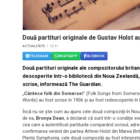
Două partituri originale de Gustav Holst 
ACTUALITATE
12:11
TELEGRAM
WHATSAPP
FACEBOOK
Două partituri originale ale compozitorului brita
descoperite într-o bibliotecă din Noua Zeelandă,
scrise, informează The Guardian.
„
Cântece folk din Somerse
t” (Folk Songs from Somerse
Words) au fost scrise în 1906 şi au fost redescoperite în
Încă nu se ştie cum au ajuns cele două compoziţii în Nou
de ea,
Bronya Dean
, a declarat că sunt într-o condiţie 
cea care a autentificat partiturile comparând scrisul, adr
confirmarea venind din partea Arhivei Holst din Marea Br
Plenty Symphonia, cele două compoziţii au fost interpreta