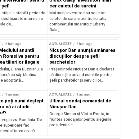
 interviurilor pentru
Sidex Galați: Investitori mari
-șefi
cer caietul de sarcini
stiției a stabilit perioada
Mai mulți investitori au solicitat
i desfășurate interviurile
caietul de sarcini pentru licitația
ile de...
combinatului siderurgic Liberty
Galați,...
E
6 luni ago
ACTUALITATE
6 luni ago
 Mediului anunță
Nicușor Dan anunță amânarea
n Romsilva pentru
discuțiilor despre șefii
 tăierilor ilegale
parchetelor
iului, Diana Buzoianu, a
Președintele Nicușor Dan a declarat
 speră ca săptămâna
că discuțiile privind numirile pentru
fie adoptată...
șefii parchetelor și serviciilor...
E
1 an ago
ACTUALITATE
1 an ago
te poți numi deștept
Ultimul sondaj comandat de
u că ai studii
Nicușor Dan
e!?
George Simion și Victor Ponta, în
fruntea sondajelor pentru alegerile
rvegia vs. România: De
prezidențiale ...
le superioare fac
 mentalitatea civică...