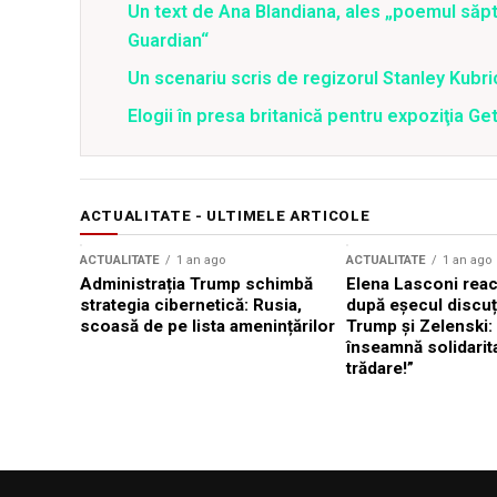
Un text de Ana Blandiana, ales „poemul săpt
Guardian“
Un scenariu scris de regizorul Stanley Kubr
Elogii în presa britanică pentru expoziţia Ge
ACTUALITATE - ULTIMELE ARTICOLE
ACTUALITATE
1 an ago
ACTUALITATE
1 an ago
Administrația Trump schimbă
Elena Lasconi rea
strategia cibernetică: Rusia,
după eșecul discuți
scoasă de pe lista amenințărilor
Trump și Zelenski:
înseamnă solidarit
trădare!”