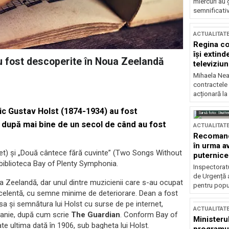
miercuri au 
semnificati
ACTUALITAT
Regina co
își extind
au fost descoperite în Noua Zeelandă
televiziun
Mihaela Nea
contractele 
acționară la
nic Gustav Holst (1874-1934) au fost
Sursă foto: Shutte
 după mai bine de un secol de când au fost
ACTUALITAT
Recomandă
în urma av
t) şi „Două cântece fără cuvinte” (Two Songs Without
puternice
 biblioteca Bay of Plenty Symphonia.
Inspectoratu
de Urgență 
a Zeelandă, dar unul dintre muzicienii care s-au ocupat
pentru popula
excelentă, cu semne minime de deteriorare. Dean a fost
esa şi semnătura lui Holst cu surse de pe internet,
ACTUALITAT
itanie, după cum scrie
The Guardian
. Conform Bay of
Ministerul
te ultima dată în 1906, sub bagheta lui Holst.