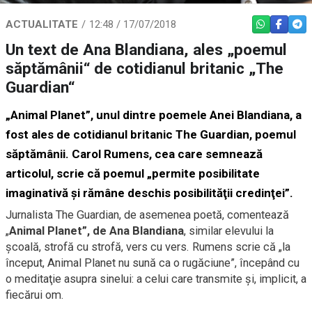
ACTUALITATE
12:48 / 17/07/2018
WHATSAPP
FACEBO
TEL
Un text de Ana Blandiana, ales „poemul
săptămânii“ de cotidianul britanic „The
Guardian“
„Animal Planet”, unul dintre poemele Anei Blandiana, a
fost ales de cotidianul britanic The Guardian, poemul
săptămânii. Carol Rumens, cea care semnează
articolul, scrie că poemul „permite posibilitate
imaginativă şi rămâne deschis posibilităţii credinţei”.
Jurnalista The Guardian, de asemenea poetă, comentează
„
Animal Planet”, de Ana Blandiana
, similar elevului la
şcoală, strofă cu strofă, vers cu vers. Rumens scrie că „la
început, Animal Planet nu sună ca o rugăciune”, începând cu
o meditaţie asupra sinelui: a celui care transmite şi, implicit, a
fiecărui om.