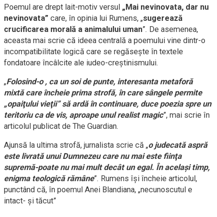
Poemul are drept lait-motiv versul
„Mai nevinovata, dar nu
nevinovata”
care, în opinia lui Rumens, „
sugerează
crucificarea morală a animalului uman
”. De asemenea,
aceasta mai scrie că ideea centrală a poemului vine dintr-o
incompatibilitate logică care se regăseşte în textele
fondatoare încâlcite ale iudeo-creştinismului.
„
Folosind-o , ca un soi de punte, interesanta metaforă
mixtă care încheie prima strofă, în care sângele permite
„opaiţului vieţii” să ardă în continuare, duce poezia spre un
teritoriu ca de vis, aproape unul realist magic
”, mai scrie în
articolul publicat de The Guardian.
Ajunsă la ultima strofă, jurnalista scrie că „
o judecată aspră
este livrată unui Dumnezeu care nu mai este fiinţa
supremă-poate nu mai mult decât un egal. În acelaşi timp,
enigma teologică rămâne
”. Rumens îşi încheie articolul,
punctând că, în poemul Anei Blandiana, „necunoscutul e
intact- şi tăcut”