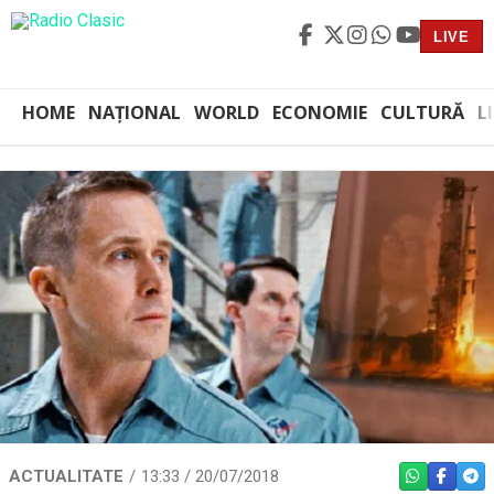
LIVE
HOME
NAȚIONAL
WORLD
ECONOMIE
CULTURĂ
L
ACTUALITATE
13:33 / 20/07/2018
WHATSAPP
FACEBO
TEL