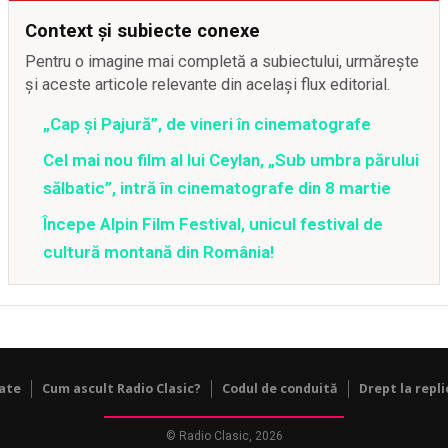
Context și subiecte conexe
Pentru o imagine mai completă a subiectului, urmărește
și aceste articole relevante din același flux editorial.
„Cap și Pajură”, de vineri în cinematografe
Cel mai nou film al lui Ceylan, „Sub umbra părului
sălbatic”, intră în cinematografe din 8 martie
Începe Alpin Film Festival, unicul festival de
cultură montană din România!
tate
Cum ascult Radio Clasic?
Codul de conduită
Drept la repli
© Radio Clasic, 2026