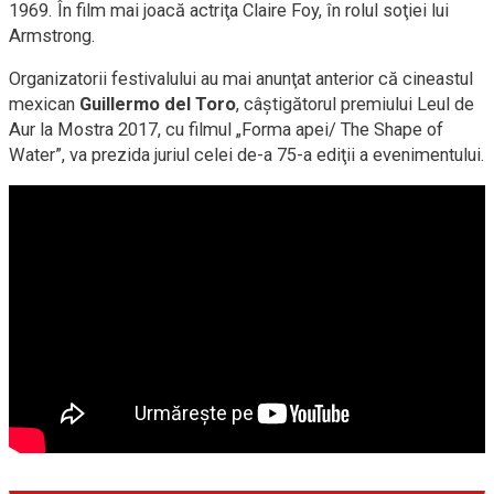
1969. În film mai joacă actriţa Claire Foy, în rolul soţiei lui
Armstrong.
Organizatorii festivalului au mai anunţat anterior că cineastul
mexican
Guillermo del Toro
, câştigătorul premiului Leul de
Aur la Mostra 2017, cu filmul „Forma apei/ The Shape of
Water”, va prezida juriul celei de-a 75-a ediţii a evenimentului.