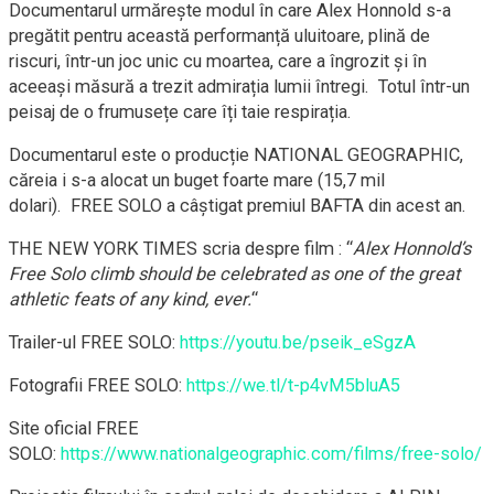
Documentarul urmărește modul în care Alex Honnold s-a
pregătit pentru această performanță uluitoare, plină de
riscuri, într-un joc unic cu moartea, care a îngrozit și în
aceeași măsură a trezit admirația lumii întregi. Totul într-un
peisaj de o frumusețe care îți taie respirația.
Documentarul este o producție NATIONAL GEOGRAPHIC,
căreia i s-a alocat un buget foarte mare (15,7 mil
dolari). FREE SOLO a câștigat premiul BAFTA din acest an.
THE NEW YORK TIMES scria despre film : “
Alex Honnold’s
Free Solo climb should be celebrated as one of the great
athletic feats of any kind, ever.
“
Trailer-ul FREE SOLO:
https://youtu.be/pseik_eSgzA
Fotografii FREE SOLO:
https://we.tl/t-p4vM5bluA5
Site oficial FREE
SOLO:
https://www.nationalgeographic.com/films/free-solo/