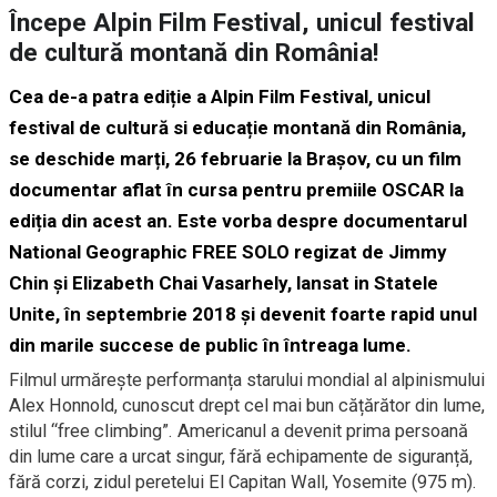
Începe Alpin Film Festival, unicul festival
de cultură montană din România!
Cea de-a patra ediție a Alpin Film Festival, unicul
festival de cultură si educație montană din România,
se deschide marți, 26 februarie la Brașov, cu un film
documentar aflat în cursa pentru premiile OSCAR la
ediția din acest an. Este vorba despre documentarul
National Geographic
FREE SOLO
regizat de Jimmy
Chin și Elizabeth Chai Vasarhely, lansat in Statele
Unite, în septembrie 2018 și devenit foarte rapid unul
din marile succese de public în întreaga lume.
Filmul urmărește performanța starului mondial al alpinismului
Alex Honnold, cunoscut drept cel mai bun cățărător din lume,
stilul “free climbing”. Americanul a devenit prima persoană
din lume care a urcat singur, fără echipamente de siguranță,
fără corzi, zidul peretelui El Capitan Wall, Yosemite (975 m).