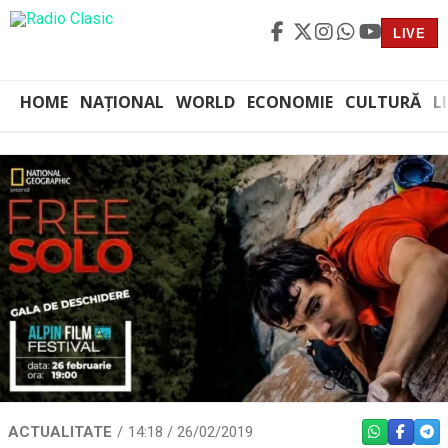
LIVE
HOME
NAȚIONAL
WORLD
ECONOMIE
CULTURĂ
L
ACTUALITATE
14:18 / 26/02/2019
WHATSAPP
FACEBO
TEL