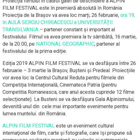
Proiecția filmului în cadrul galei de deschidere a ALPIN
FILM FESTIVAL este în premieră absolută în România.
Proiecția de la Brașov va avea loc marți, 26 februarie,
ora 19,
în AULA SERGIU CHIRIACESCU a UNIVERSITĂȚII
TRANSILVANIA
– partener constant și important al
festivalului. Filmul va avea premiera la tv sâmbătă, 16 martie,
de la 20.00, pe
NATIONAL GEOGRAPHIC
, partener al
festivalului de la prima ediție.
Ediția 2019 ALPIN FILM FESTIVAL se va desfășura între 26
februarie – 3 martie la Brașov, Bușteni și Predeal. Proiecțiile
vor avea loc la Centrul Cultural Reduta pentru filmele din
Competiția Internațională, Cinemateca Patria (pentru
Competitia Romaneasca, care anul acesta cuprinde 12 filme
selecționate). La Busteni se va desfășura Gala Alpinismului,
devenită unul din cele mai importante evenimente pentru
lumea muntelui. din România.
ALPIN FILM FESTIVAL
este un eveniment cultural
internaţional de film, carte și fotografie, care îşi propune să