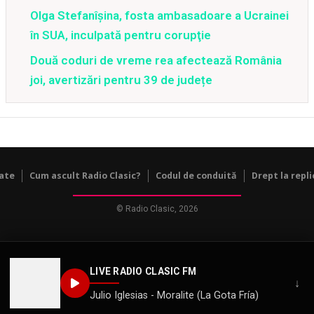
Olga Stefanîşina, fosta ambasadoare a Ucrainei
în SUA, inculpată pentru corupţie
Două coduri de vreme rea afectează România
joi, avertizări pentru 39 de județe
tate
Cum ascult Radio Clasic?
Codul de conduită
Drept la repli
© Radio Clasic, 2026
LIVE RADIO CLASIC FM
↓
Julio Iglesias - Moralite (La Gota Fría)