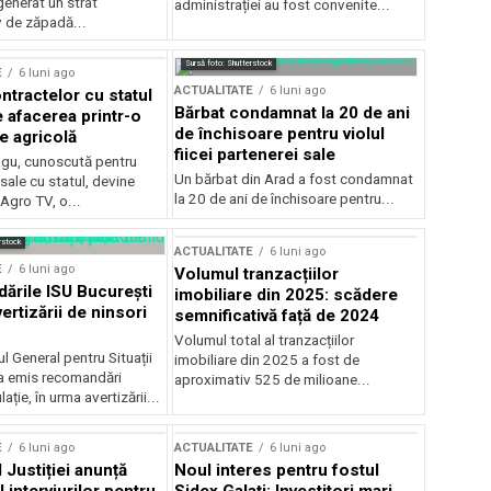
generat un strat
administrației au fost convenite...
v de zăpadă...
Sursă foto: Shutterstock
E
6 luni ago
ACTUALITATE
6 luni ago
ntractelor cu statul
Bărbat condamnat la 20 de ani
e afacerea printr-o
de închisoare pentru violul
e agricolă
fiicei partenerei sale
gu, cunoscută pentru
Un bărbat din Arad a fost condamnat
sale cu statul, devine
la 20 de ani de închisoare pentru...
 Agro TV, o...
rstock
ACTUALITATE
6 luni ago
E
6 luni ago
Volumul tranzacțiilor
rile ISU București
imobiliare din 2025: scădere
ertizării de ninsori
semnificativă față de 2024
Volumul total al tranzacțiilor
l General pentru Situații
imobiliare din 2025 a fost de
a emis recomandări
aproximativ 525 de milioane...
ție, în urma avertizării...
E
6 luni ago
ACTUALITATE
6 luni ago
 Justiției anunță
Noul interes pentru fostul