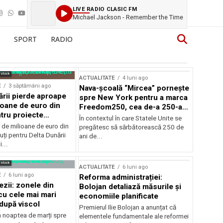
LIVE RADIO CLASIC FM
Michael Jackson - Remember the Time
SPORT
RADIO
rstock
ACTUALITATE
4 luni ago
E
3 săptămâni ago
Nava-școală “Mircea” pornește
ării pierde aproape
spre New York pentru a marca
ioane de euro din
Freedom250, cea de-a 250-a
tru proiecte
aniversare a Statelor Unite
În contextul în care Statele Unite se
de milioane de euro din
pregătesc să sărbătorească 250 de
ți pentru Delta Dunării
ani de...
...
rstock
ACTUALITATE
6 luni ago
E
6 luni ago
Reforma administrației:
ezii: zonele din
Bolojan detaliază măsurile și
u cele mai mari
economiile planificate
după viscol
Premierul Ilie Bolojan a anunțat că
n noaptea de marți spre
elementele fundamentale ale reformei