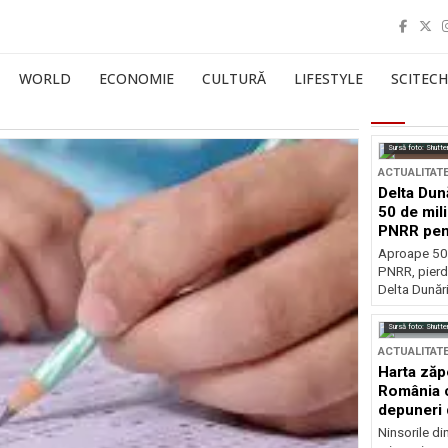
WORLD
ECONOMIE
CULTURĂ
LIFESTYLE
SCITECH
Sursă foto: Shutte
ACTUALITAT
Delta Dun
50 de mil
PNRR pen
esențiale
Aproape 50 
PNRR, pierdu
Delta Dunării
Sursă foto: Shutte
ACTUALITAT
Harta zăp
România c
depuneri 
Ninsorile di