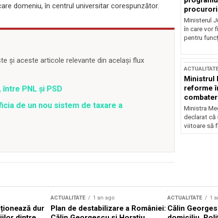
programul
fiecare domeniu, în centrul universitar corespunzător.
procurori
Ministerul Ju
în care vor f
pentru funcți
 și aceste articole relevante din același flux
ACTUALITAT
Ministrul
reforme î
 între PNL și PSD
combaterea
ficia de un nou sistem de taxare a
Ministra Med
declarat că
viitoare să 
ACTUALITATE
1 an ago
ACTUALITATE
1 a
cționează dur
Plan de destabilizare a României:
Călin Georgesc
ilor dintre
Călin Georgescu și Horațiu
domiciliu. Poli