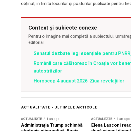
obținut, în limita locurilor și posturilor publicate pentru 
Context și subiecte conexe
Pentru o imagine mai completă a subiectului, urmărește
editorial.
Senatul dezbate legi esențiale pentru PNRR,
Românii care călătoresc în Croația vor bene
autostrăzilor
Horoscop 4 august 2026. Ziua revelațiilor
ACTUALITATE - ULTIMELE ARTICOLE
ACTUALITATE
1 an ago
ACTUALITATE
1 an ago
Administrația Trump schimbă
Elena Lasconi rea
strategia cibernetică: Rusia,
după eșecul discuți