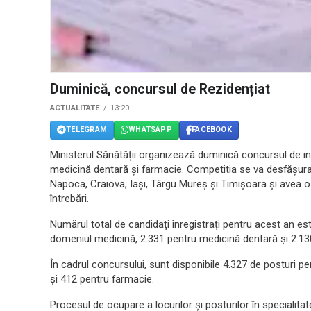
Duminică, concursul de Rezidențiat
ACTUALITATE
13:20
TELEGRAM
WHATSAPP
FACEBOOK
Ministerul Sănătății organizează duminică concursul de in
medicină dentară și farmacie. Competitia se va desfășura 
Napoca, Craiova, Iași, Târgu Mureș și Timișoara și avea o
întrebări.
Numărul total de candidați înregistrați pentru acest an es
domeniul medicină, 2.331 pentru medicină dentară și 2.13
În cadrul concursului, sunt disponibile 4.327 de posturi 
și 412 pentru farmacie.
Procesul de ocupare a locurilor și posturilor în specialita