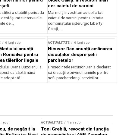
 interviurilor pentru
Sidex Galați: Investitori mari
-șefi
cer caietul de sarcini
stiției a stabilit perioada
Mai mulți investitori au solicitat
i desfășurate interviurile
caietul de sarcini pentru licitația
ile de...
combinatului siderurgic Liberty
Galați,...
E
6 luni ago
ACTUALITATE
6 luni ago
 Mediului anunță
Nicușor Dan anunță amânarea
n Romsilva pentru
discuțiilor despre șefii
 tăierilor ilegale
parchetelor
iului, Diana Buzoianu, a
Președintele Nicușor Dan a declarat
 speră ca săptămâna
că discuțiile privind numirile pentru
fie adoptată...
șefii parchetelor și serviciilor...
n ago
ACTUALITATE
1 an ago
ACTUALITATE
u, de negăsit la
Toni Greblă, revocat din funcția
Ilie Boloj
ția Buftea i-a lăsat
de președinte al AEP. Zsombor
alegerilor