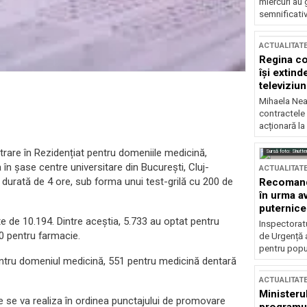
miercuri au 
semnificati
ACTUALITAT
Regina co
își extind
televiziun
Mihaela Nea
contractele 
acționară la
trare în Rezidențiat pentru domeniile medicină,
Sursă foto: Shutte
în șase centre universitare din București, Cluj-
ACTUALITAT
 durată de 4 ore, sub forma unui test-grilă cu 200 de
Recomandă
în urma av
puternice
te de 10.194. Dintre aceștia, 5.733 au optat pentru
Inspectoratu
0 pentru farmacie.
de Urgență 
pentru popula
pentru domeniul medicină, 551 pentru medicină dentară
ACTUALITAT
Ministerul
te se va realiza în ordinea punctajului de promovare