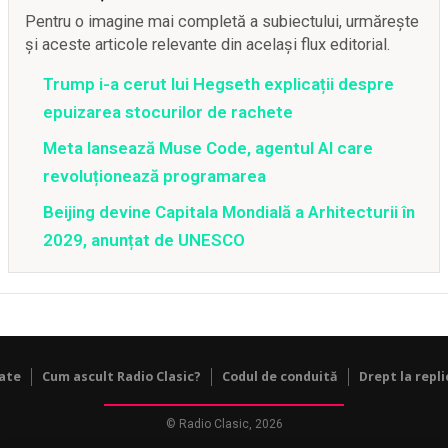
Pentru o imagine mai completă a subiectului, urmărește
și aceste articole relevante din același flux editorial.
Trump i-a cerut lui Hegseth explicații despre
epuizarea stocurilor de rachete
Meta lansează Muse Code, agentul AI care
revoluționează programarea
Beijing devine Capitala Mondială a Arhitecturii în
2029, anunțat de UNESCO
tate
Cum ascult Radio Clasic?
Codul de conduită
Drept la repli
© Radio Clasic, 2026