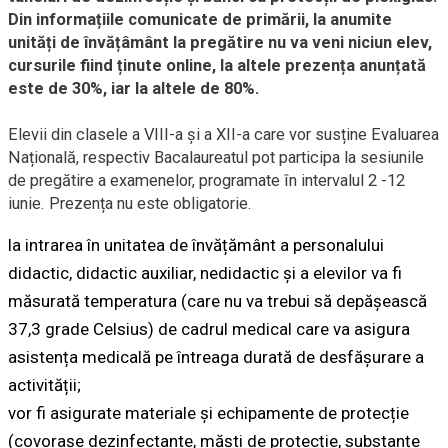
Din informațiile comunicate de primării, la anumite
unități de învățâmânt la pregătire nu va veni niciun elev,
cursurile fiind ținute online, la altele prezența anunțată
este de 30%, iar la altele de 80%.
Elevii din clasele a VIII-a și a XII-a care vor susține Evaluarea
Națională, respectiv Bacalaureatul pot participa la sesiunile
de pregătire a examenelor, programate în intervalul 2 -12
iunie. Prezența nu este obligatorie.
la intrarea în unitatea de învățământ a personalului
didactic, didactic auxiliar, nedidactic și a elevilor va fi
măsurată temperatura (care nu va trebui să depășească
37,3 grade Celsius) de cadrul medical care va asigura
asistența medicală pe întreaga durată de desfășurare a
activității;
vor fi asigurate materiale și echipamente de protecție
(covorașe dezinfectante, măști de protecție, substanțe