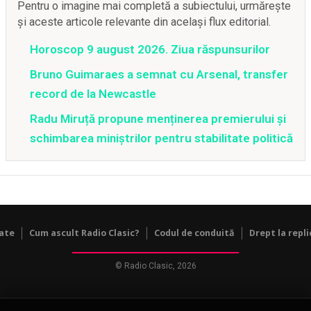
Pentru o imagine mai completă a subiectului, urmărește
și aceste articole relevante din același flux editorial.
Horoscop 9 august 2026. Ziua răspunsurilor
Bruno Guimaraes a semnat cu Arsenal, transfer
record de la Newcastle
Radu Miruță propune menținerea premierului și
schimbarea miniștrilor pentru stabilitate politică
tate
Cum ascult Radio Clasic?
Codul de conduită
Drept la repli
© Radio Clasic, 2026