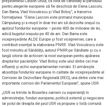
preşedintelui Cătălin Drulă, ca lista de candidaţi ai partidului
pentru alegerile europene să fie deschisă de Elena Lasconi,
Dan Barna, Vlad Voiculescu şi Vlad Botoş”, a transmis
formaţiunea. ”Elena Lasconi este primarul municipiului
Câmpulung şi a reuşit în doar trei ani să dezvolte oraşul cu
ajutorul fondurilor europene – peste 400 de milioane de lei,
adică bugetul oraşului pe 40 de ani. Dan Barna este
vicepreşedinte ALDE Europe şi fost vicepremier, care a
contribuit esenţial la elaborarea PNRR. Vlad Voiculescu este
fost ministru al Sănătăţii, autorul PNRR pe Sănătate şi cu o
lungă istorie de activism la nivel european pentru apărarea
drepturilor pacienţilor. Vlad Botoş este unul dintre cei mai
influenţi şi activi europarlamentari români. El urmăreşte
absorbţia fondurilor europene în calitate de vicepreşedinte al
Comisiei de Dezvoltare Regională (REG), una dintre cele mai
importante comisii din Parlamentul European”, spune USR.
„USR va trimite la Bruxelles oameni cu experienţă în
administraţie, fonduri europene, politică externă şi negociere.
Iar polul de dreapta din jurul USR va propune o listă comună