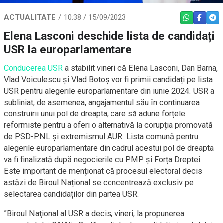
ACTUALITATE
10:38 / 15/09/2023
WHATSAPP
FACEBO
TEL
Elena Lasconi deschide lista de candidați
USR la europarlamentare
Conducerea USR
a stabilit vineri că Elena Lasconi, Dan Barna,
Vlad Voiculescu și Vlad Botoș vor fi primii candidați pe lista
USR pentru alegerile europarlamentare din iunie 2024. USR a
subliniat, de asemenea, angajamentul său în continuarea
construirii unui pol de dreapta, care să adune forțele
reformiste pentru a oferi o alternativă la corupția promovată
de PSD-PNL și extremismul AUR. Lista comună pentru
alegerile europarlamentare din cadrul acestui pol de dreapta
va fi finalizată după negocierile cu PMP și Forța Dreptei.
Este important de menționat că procesul electoral decis
astăzi de Biroul Național se concentrează exclusiv pe
selectarea candidaților din partea USR.
”Biroul Naţional al USR a decis, vineri, la propunerea