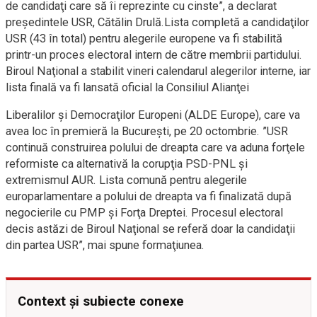
de candidaţi care să îi reprezinte cu cinste”, a declarat
preşedintele USR, Cătălin Drulă.Lista completă a candidaţilor
USR (43 în total) pentru alegerile europene va fi stabilită
printr-un proces electoral intern de către membrii partidului.
Biroul Naţional a stabilit vineri calendarul alegerilor interne, iar
lista finală va fi lansată oficial la Consiliul Alianţei
Liberalilor şi Democraţilor Europeni (ALDE Europe), care va
avea loc în premieră la Bucureşti, pe 20 octombrie. ”USR
continuă construirea polului de dreapta care va aduna forţele
reformiste ca alternativă la corupţia PSD-PNL şi
extremismul AUR. Lista comună pentru alegerile
europarlamentare a polului de dreapta va fi finalizată după
negocierile cu PMP şi Forţa Dreptei. Procesul electoral
decis astăzi de Biroul Naţional se referă doar la candidaţii
din partea USR”, mai spune formaţiunea.
Context și subiecte conexe