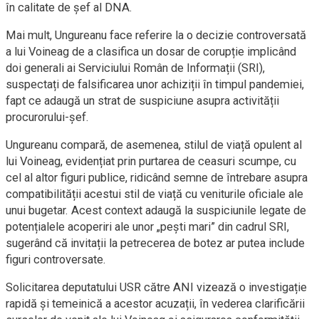
în calitate de șef al DNA.
Mai mult, Ungureanu face referire la o decizie controversată
a lui Voineag de a clasifica un dosar de corupție implicând
doi generali ai Serviciului Român de Informații (SRI),
suspectați de falsificarea unor achiziții în timpul pandemiei,
fapt ce adaugă un strat de suspiciune asupra activității
procurorului-șef.
Ungureanu compară, de asemenea, stilul de viață opulent al
lui Voineag, evidențiat prin purtarea de ceasuri scumpe, cu
cel al altor figuri publice, ridicând semne de întrebare asupra
compatibilității acestui stil de viață cu veniturile oficiale ale
unui bugetar. Acest context adaugă la suspiciunile legate de
potențialele acoperiri ale unor „pești mari” din cadrul SRI,
sugerând că invitații la petrecerea de botez ar putea include
figuri controversate.
Solicitarea deputatului USR către ANI vizează o investigație
rapidă și temeinică a acestor acuzații, în vederea clarificării