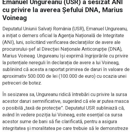
Emanuel Ungureanu (USR) a sesizat ANI
cu privire la averea Șefului DNA, Marius
Voineag
Deputatul Uniunii Salvați România (USR), Emanuel Ungureanu,
a inițiat o demers oficial la Agenția Națională de Integritate
(ANI), luni, solicitând verificarea declarațiilor de avere ale
procurorului-șef al Direcției Naționale Anticorupție (DNA),
Marius Voineag. Ungureanu își exprimă îngrijorările cu privire
la potențiale nereguli în declarația de avere a lui Voineag,
subliniind că acesta a raportat primirea de daruri în valoare de
aproximativ 500.000 de lei (100.000 de euro) cu ocazia unei
petreceri de botez.
În sesizarea sa, Ungureanu ridică întrebări cu privire la sursa
acestor daruri semnificative, sugerând că ele ar putea masca
o posibilă „taxă de protecție”. Deputatul USR subliniază că,
având în vedere poziția lui Voineag, este esențial ca sursa
acestor sume de bani să fie clarificată, pentru a asigura
integritatea și moralitatea pe care trebuie să le demonstreze