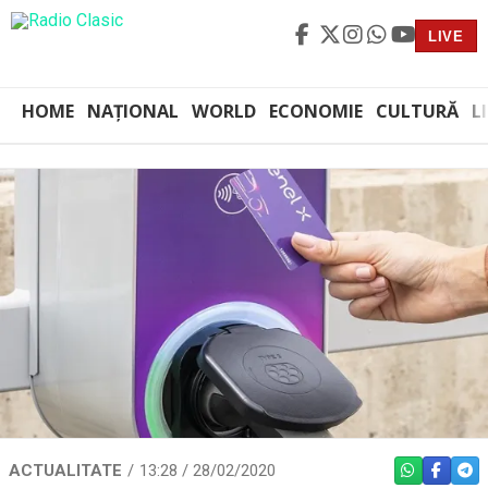
LIVE
HOME
NAȚIONAL
WORLD
ECONOMIE
CULTURĂ
L
ACTUALITATE
13:28 / 28/02/2020
WHATSAPP
FACEBO
TEL