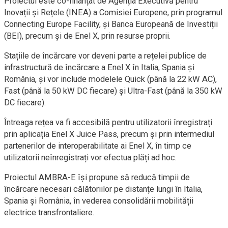
Proiectul este co-finanțat de Agenția Executivă pentru
Inovații și Rețele (INEA) a Comisiei Europene, prin programul
Connecting Europe Facility, și Banca Europeană de Investiții
(BEI), precum și de Enel X, prin resurse proprii.
Stațiile de încărcare vor deveni parte a rețelei publice de
infrastructură de încărcare a Enel X în Italia, Spania și
România, și vor include modelele Quick (până la 22 kW AC),
Fast (până la 50 kW DC fiecare) și Ultra-Fast (până la 350 kW
DC fiecare).
Întreaga rețea va fi accesibilă pentru utilizatorii înregistrați
prin aplicația Enel X Juice Pass, precum și prin intermediul
partenerilor de interoperabilitate ai Enel X, în timp ce
utilizatorii neînregistrați vor efectua plăți ad hoc.
Proiectul AMBRA-E își propune să reducă timpii de
încărcare necesari călătoriilor pe distanțe lungi în Italia,
Spania și România, în vederea consolidării mobilității
electrice transfrontaliere.