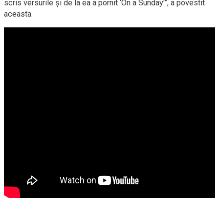
scris versurile şi de la ea a pornit ‘On a Sunday'”, a povestit
aceasta.