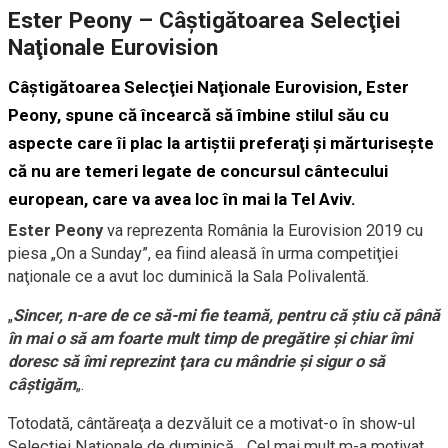
Ester Peony – Câştigătoarea Selecţiei
Naţionale Eurovision
Câştigătoarea Selecţiei Naţionale Eurovision, Ester
Peony, spune că încearcă să îmbine stilul său cu
aspecte care îi plac la artiştii preferaţi şi mărturiseşte
că nu are temeri legate de concursul cântecului
european, care va avea loc în mai la Tel Aviv.
Ester Peony
va reprezenta România la Eurovision 2019 cu
piesa „On a Sunday”, ea fiind aleasă în urma competiţiei
naţionale ce a avut loc duminică la Sala Polivalentă.
„
Sincer, n-are de ce să-mi fie teamă, pentru că ştiu că până
în mai o să am foarte mult timp de pregătire şi chiar îmi
doresc să îmi reprezint ţara cu mândrie şi sigur o să
câştigăm
„.
Totodată, cântăreaţa a dezvăluit ce a motivat-o în show-ul
Selecţiei Naţionale de duminică. „Cel mai mult m-a motivat …