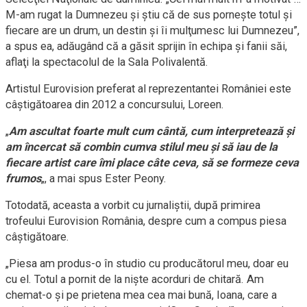
M-am rugat la Dumnezeu şi ştiu că de sus porneşte totul şi
fiecare are un drum, un destin şi îi mulţumesc lui Dumnezeu”,
a spus ea, adăugând că a găsit sprijin în echipa şi fanii săi,
aflaţi la spectacolul de la Sala Polivalentă.
Artistul Eurovision preferat al reprezentantei României este
câştigătoarea din 2012 a concursului, Loreen.
„
Am ascultat foarte mult cum cântă, cum interpretează şi
am încercat să combin cumva stilul meu şi să iau de la
fiecare artist care îmi place câte ceva, să se formeze ceva
frumos
„, a mai spus Ester Peony.
Totodată, aceasta a vorbit cu jurnaliştii, după primirea
trofeului Eurovision România, despre cum a compus piesa
câştigătoare.
„Piesa am produs-o în studio cu producătorul meu, doar eu
cu el. Totul a pornit de la nişte acorduri de chitară. Am
chemat-o şi pe prietena mea cea mai bună, Ioana, care a