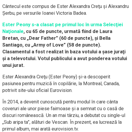
Cântecul este compus de Ester Alexandra Creţu şi Alexandru
Şerbu, pe versurile Ioanei Victoria Badea.
Ester Peony s-a clasat pe primul loc în urma Selecţiei
Naţionale
, cu 65 de puncte, urmată fiind de Laura
Bretan, cu „Dear Father” (60 de puncte), şi Bella
Santiago, cu „Army of Love” (58 de puncte).
Clasamentul a fost realizat în baza votului a şase juraţi
şi a televotului. Votul publicului a avut ponderea votului
unui jurat.
Ester Alexandra Creţu (Ester Peony) şi-a descoperit
pasiunea pentru muzică în copilărie, la Montreal, Canada,
potrivit site-ului oficial Eurovision.
În 2014, a devenit cunoscută pentru modul în care cânta
coveruri ale unor piese faimoase şi a semnat cu o casă de
discuri românească. Un an mai târziu, a debutat cu single-ul
„Sub aripa ta”, alături de Vescan. În prezent, ea lucrează la
primul album, mai arată eurovision.tv.