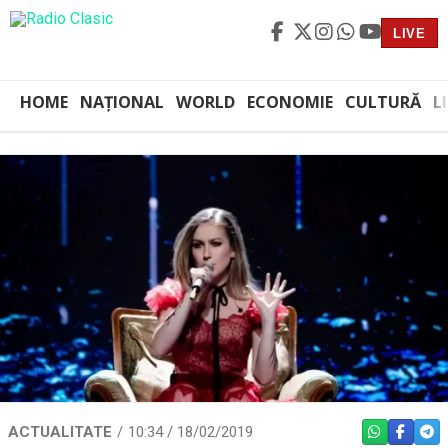
LIVE
HOME
NAȚIONAL
WORLD
ECONOMIE
CULTURĂ
L
ACTUALITATE
10:34 / 18/02/2019
WHATSAPP
FACEBO
TEL