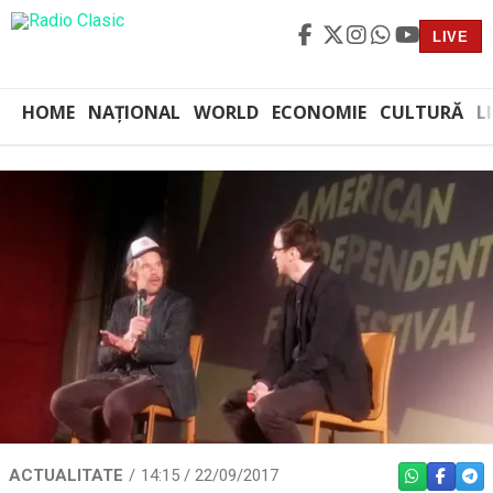
LIVE
HOME
NAȚIONAL
WORLD
ECONOMIE
CULTURĂ
L
ACTUALITATE
14:15 / 22/09/2017
WHATSAPP
FACEBO
TEL