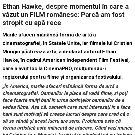
Ethan Hawke, despre momentul în care a
văzut un FILM românesc: Parcă am fost
stropit cu apă rece
Marile afaceri mănâncă forma de artă a
cinematografiei, în Statele Unite, iar filmele lui Cristian
Mungiu păstreaza arta, a declarat actorul Ethan
Hawke, în cadrul American Independent Film Festival,
care a avut loc la CinemaPRO, mulţumindu-i
regizorului pentru filme şi organizarea festivalului.
„
În America, marile afaceri mănâncă forma de artă a
cinematografiei. Oamenilor le place să vadă filme, şi poţi
face foarte mulţi bani în urma dorinţelor oamenilor de a
vedea filme. Aşa că, oamenii care sunt interesaţi în a face
bani sunt motivaţi să creeze lucruri despre care cred că o
să se vândă şi acest lucru are sens. Problema este că
forma artistică este mâncată de afacere. Când vezi munca
lui Cristian (n.r. Mungiu), te uiţi şi te gândeşti că nu trebuie