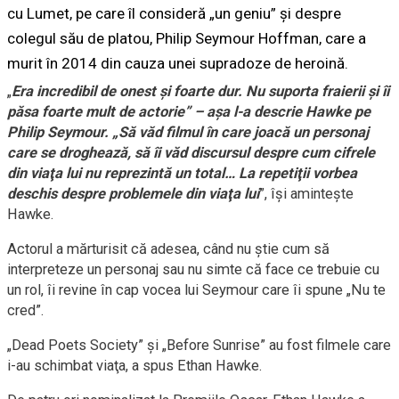
cu Lumet, pe care îl consideră „un geniu” şi despre
colegul său de platou, Philip Seymour Hoffman, care a
murit în 2014 din cauza unei supradoze de heroină.
„
Era incredibil de onest şi foarte dur. Nu suporta fraierii şi îi
păsa foarte mult de actorie” – aşa l-a descrie Hawke pe
Philip Seymour. „Să văd filmul în care joacă un personaj
care se droghează, să îi văd discursul despre cum cifrele
din viaţa lui nu reprezintă un total… La repetiţii vorbea
deschis despre problemele din viaţa lui
”, îşi aminteşte
Hawke.
Actorul a mărturisit că adesea, când nu ştie cum să
interpreteze un personaj sau nu simte că face ce trebuie cu
un rol, îi revine în cap vocea lui Seymour care îi spune „Nu te
cred”.
„Dead Poets Society” şi „Before Sunrise” au fost filmele care
i-au schimbat viaţa, a spus Ethan Hawke.