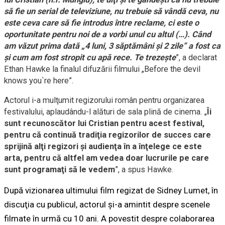
să fie un serial de televiziune, nu trebuie să vândă ceva, nu
este ceva care să fie introdus între reclame, ci este o
oportunitate pentru noi de a vorbi unul cu altul (…). Când
am văzut prima dată „4 luni, 3 săptămâni şi 2 zile” a fost ca
şi cum am fost stropit cu apă rece. Te trezeşte
”, a declarat
Ethan Hawke la finalul difuzării filmului „Before the devil
knows you`re here”.
Actorul i-a mulţumit regizorului român pentru organizarea
festivalului, aplaudându-l alături de sala plină de cinema. „
Îi
sunt recunoscător lui Cristian pentru acest festival,
pentru că continuă tradiţia regizorilor de succes care
sprijină alţi regizori şi audienţa în a înţelege ce este
arta, pentru că altfel am vedea doar lucrurile pe care
sunt programaţi să le vedem
”, a spus Hawke.
După vizionarea ultimului film regizat de Sidney Lumet, în
discuţia cu publicul, actorul şi-a amintit despre scenele
filmate în urmă cu 10 ani. A povestit despre colaborarea