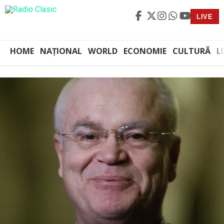
LIVE
HOME
NAȚIONAL
WORLD
ECONOMIE
CULTURĂ
L