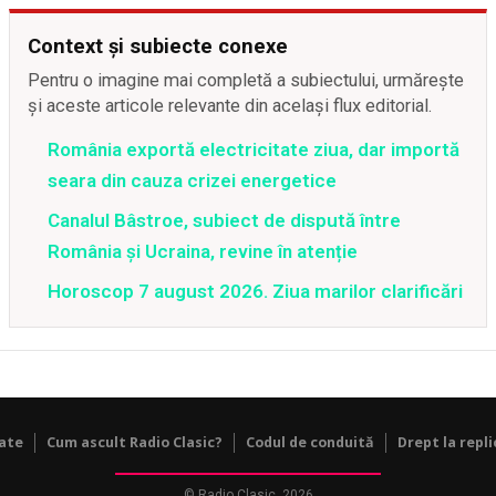
Context și subiecte conexe
Pentru o imagine mai completă a subiectului, urmărește
și aceste articole relevante din același flux editorial.
România exportă electricitate ziua, dar importă
seara din cauza crizei energetice
Canalul Bâstroe, subiect de dispută între
România și Ucraina, revine în atenție
Horoscop 7 august 2026. Ziua marilor clarificări
tate
Cum ascult Radio Clasic?
Codul de conduită
Drept la repli
© Radio Clasic, 2026