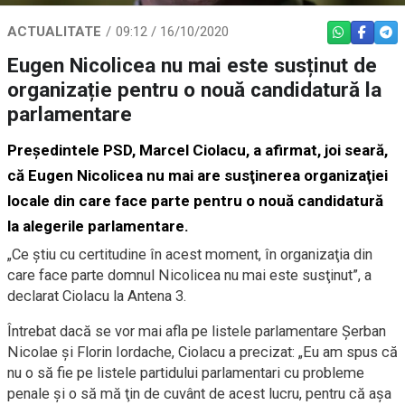
ACTUALITATE
09:12 / 16/10/2020
WHATSAPP
FACEBO
TEL
Eugen Nicolicea nu mai este susținut de
organizație pentru o nouă candidatură la
parlamentare
Preşedintele PSD, Marcel Ciolacu, a afirmat, joi seară,
că Eugen Nicolicea nu mai are susţinerea organizaţiei
locale din care face parte pentru o nouă candidatură
la alegerile parlamentare.
„Ce ştiu cu certitudine în acest moment, în organizaţia din
care face parte domnul Nicolicea nu mai este susţinut”, a
declarat Ciolacu la Antena 3.
Întrebat dacă se vor mai afla pe listele parlamentare Şerban
Nicolae şi Florin Iordache, Ciolacu a precizat: „Eu am spus că
nu o să fie pe listele partidului parlamentari cu probleme
penale şi o să mă ţin de cuvânt de acest lucru, pentru că aşa