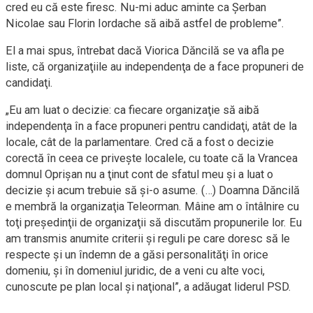
cred eu că este firesc. Nu-mi aduc aminte ca Şerban
Nicolae sau Florin Iordache să aibă astfel de probleme”.
El a mai spus, întrebat dacă Viorica Dăncilă se va afla pe
liste, că organizaţiile au independenţa de a face propuneri de
candidaţi.
„Eu am luat o decizie: ca fiecare organizaţie să aibă
independenţa în a face propuneri pentru candidaţi, atât de la
locale, cât de la parlamentare. Cred că a fost o decizie
corectă în ceea ce priveşte localele, cu toate că la Vrancea
domnul Oprişan nu a ţinut cont de sfatul meu şi a luat o
decizie şi acum trebuie să şi-o asume. (…) Doamna Dăncilă
e membră la organizaţia Teleorman. Mâine am o întâlnire cu
toţi preşedinţii de organizaţii să discutăm propunerile lor. Eu
am transmis anumite criterii şi reguli pe care doresc să le
respecte şi un îndemn de a găsi personalităţi în orice
domeniu, şi în domeniul juridic, de a veni cu alte voci,
cunoscute pe plan local şi naţional”, a adăugat liderul PSD.