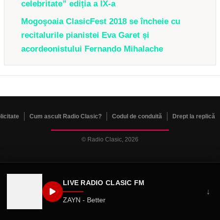
celebritate” ediția a IX-a
Mogoşoaia ClasicFest 2018 se încheie cu
recitalurile pianistei Eva Garet și
acordeonistului Fernando Mihalache
licitate
Cum ascult Radio Clasic?
Codul de conduită
Drept la replică
© Radio Clasic, 2026
LIVE RADIO CLASIC FM
↓
ZAYN - Better