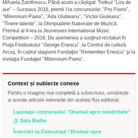
Mihaela Zamfirescu. Până acum a câștigat: Trofeul "Lira de
aur" – Suceava 2016, premii I la concursurile: "Pro Piano",
"Milennium Piano", "Ada Ulubeanu", "Victor Giuleanu",
"Tinere talente", la Olimpiadele Naționale de Muzică,
Premiul al II-lea la Jeunesses International Music
Competition – 2016. De asemenea a susţinut recitaluri în
Piaţa Festivalului "George Enescu", la Centrul de cultură
Arcuş, în cadrul stagiunii Fundaţiei "Remember Enescu" şi la
invitaţia Fundaţiei "Milennium Piano".
Context și subiecte conexe
Pentru o imagine mai completă a subiectului, urmărește
și aceste articole relevante din același flux editorial.
Laureații concursului ”Drumul spre celebritate”
@ Sala Radio
Înscrieri la Concursul “Drumul spre