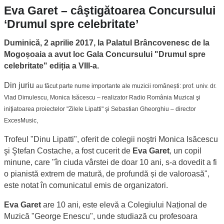
Eva Garet – câştigătoarea Concursului
‘Drumul spre celebritate’
Duminică, 2 aprilie 2017, la Palatul Brâncovenesc de la
Mogoșoaia a avut loc Gala Concursului "Drumul spre
celebritate" ediția a VIII-a.
Din juriu
au făcut parte nume importante ale muzicii românești: prof. univ. dr.
Vlad Dimulescu, Monica Isăcescu – realizator Radio România Muzical şi
iniţiatoarea proiectelor "Zilele Lipatti" şi Sebastian Gheorghiu – director
ExcesMusic,
Trofeul "Dinu Lipatti", oferit de colegii noştri Monica Isăcescu
şi Ştefan Costache, a fost cucerit de
Eva Garet
, un copil
minune, care "în ciuda vârstei de doar 10 ani, s-a dovedit a fi
o pianistă extrem de matură, de profundă și de valoroasă",
este notat în comunicatul emis de organizatori.
Eva Garet
are 10 ani, este elevă a Colegiului Național de
Muzică "George Enescu", unde studiază cu profesoara