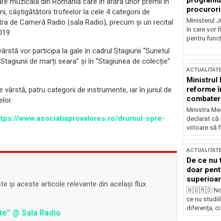
programul
re muzicală din România care în afara unor premii în
procurori
, câștigătătorii trofeelor la cele 4 categorii de
Ministerul Ju
stra de Cameră Radio (sala Radio)
, precum
şi un recital
în care vor f
019.
pentru funcți
vârstă vor participa la gale în cadrul Stagiunii “Sunetul
„Stagiunii de marți seara”
și în “Stagiunea de colecție”
ACTUALITAT
Ministrul
reforme î
 vârstă, patru categorii de instrumente, iar în juriul de
combaterea
lor.
Ministra Med
ttps://www.asociatiaprovalores.ro/drumul-spre-
declarat că
viitoare să 
ACTUALITAT
De ce nu 
doar pentr
superioar
 și aceste articole relevante din același flux
🇳🇴🇷🇴 No
ce nu studii
diferența, ci
ate” @ Sala Radio