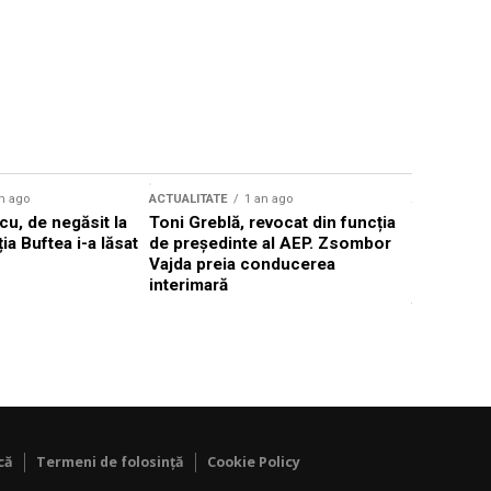
n ago
ACTUALITATE
1 an ago
ACTUALITATE
u, de negăsit la
Toni Greblă, revocat din funcția
Ilie Boloj
ția Buftea i-a lăsat
de președinte al AEP. Zsombor
alegerilor
Vajda preia conducerea
constituți
interimară
concentră
viitoarelo
că
Termeni de folosință
Cookie Policy