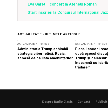
Eva Garet – concert la Ateneul Român
Start înscrieri la Concursul Internațional Jaz
ACTUALITATE - ULTIMELE ARTICOLE
ACTUALITATE
1 an ago
ACTUALITATE
1 an ago
Administrația Trump schimbă
Elena Lasconi rea
strategia cibernetică: Rusia,
după eșecul discuți
scoasă de pe lista amenințărilor
Trump și Zelenski:
înseamnă solidarit
trădare!”
Despre Radio Clasic
Contact
Publici