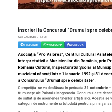
Înscrieri la Concursul “Drumul spre celebri
ACTUALITATE
13:08
TELEGRAM
WHATSAPP
FACEBOOK
Asociaţia “Pro Valores”, Centrul Cultural Palate
Interpretativ
ă a Muzicienilor din România, prin 
Romania Cultural, Inspectoratul Şcolar al Municip
muzicieni
născuți între
1 ianuarie 1992
și
31 dece
a Concursului “Drumul spre celebritate”.
Competiția se va desfăşura în perioada
31 octombrie –
frumuseţe ale Palatului Mogoşoaia. Concursul este deschis 
de suflat și de asemenea tinerilor artiști lirici. Aceștia se
categorii de instrumente și totodată pentru a primi șansa 