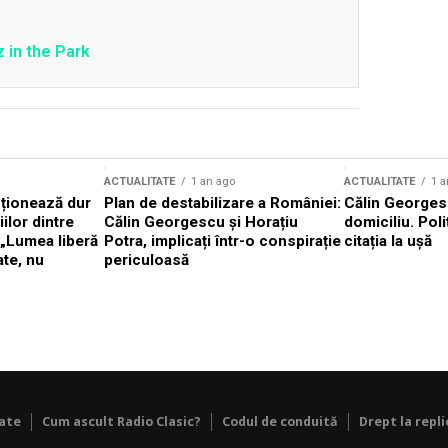
z in the Park
ACTUALITATE
1 an ago
ACTUALITATE
1 a
cționează dur
Plan de destabilizare a României:
Călin Georgesc
ilor dintre
Călin Georgescu și Horațiu
domiciliu. Poli
 „Lumea liberă
Potra, implicați într-o conspirație
citația la ușă
ate, nu
periculoasă
tate
Cum ascult Radio Clasic?
Codul de conduită
Drept la repli