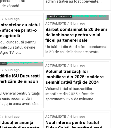
generat un strat
administrației au fost convenite...
v de zăpadă...
Sursă foto: Shutterstock
E
5 luni ago
ACTUALITATE
5 luni ago
ntractelor cu statul
Bărbat condamnat la 20 de ani
e afacerea printr-o
de închisoare pentru violul
e agricolă
fiicei partenerei sale
gu, cunoscută pentru
Un bărbat din Arad a fost condamnat
sale cu statul, devine
la 20 de ani de închisoare pentru...
 Agro TV, o...
rstock
ACTUALITATE
5 luni ago
E
5 luni ago
Volumul tranzacțiilor
rile ISU București
imobiliare din 2025: scădere
ertizării de ninsori
semnificativă față de 2024
Volumul total al tranzacțiilor
l General pentru Situații
imobiliare din 2025 a fost de
a emis recomandări
aproximativ 525 de milioane...
ție, în urma avertizării...
E
6 luni ago
ACTUALITATE
6 luni ago
 Justiției anunță
Noul interes pentru fostul