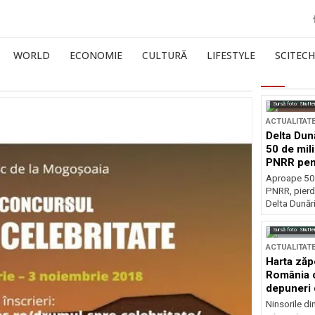
WORLD
ECONOMIE
CULTURĂ
LIFESTYLE
SCITECH
Sursă foto: Shutte
ACTUALITAT
Delta Dun
50 de mil
PNRR pen
esențiale
Aproape 50 
PNRR, pierdu
Delta Dunării
Sursă foto: Shutte
ACTUALITAT
Harta zăp
România c
depuneri 
Ninsorile di