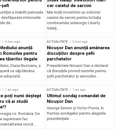
 interviurilor pentru
Sidex Galați: Investitori mari
-șefi
cer caietul de sarcini
stiției a stabilit perioada
Mai mulți investitori au solicitat
i desfășurate interviurile
caietul de sarcini pentru licitația
ile de...
combinatului siderurgic Liberty
Galați,...
E
6 luni ago
ACTUALITATE
6 luni ago
 Mediului anunță
Nicușor Dan anunță amânarea
n Romsilva pentru
discuțiilor despre șefii
 tăierilor ilegale
parchetelor
iului, Diana Buzoianu, a
Președintele Nicușor Dan a declarat
 speră ca săptămâna
că discuțiile privind numirile pentru
fie adoptată...
șefii parchetelor și serviciilor...
E
1 an ago
ACTUALITATE
1 an ago
te poți numi deștept
Ultimul sondaj comandat de
u că ai studii
Nicușor Dan
e!?
George Simion și Victor Ponta, în
fruntea sondajelor pentru alegerile
rvegia vs. România: De
prezidențiale ...
le superioare fac
 mentalitatea civică...