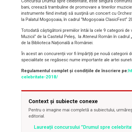
Concursul Drumul spre celebritate, este singura confrunta
bani, creează trambuline de promovare a tinerilor muzicieni
instrumente fiind invitați să susţină un concert cu Orche
la Palatul Mogoşoaia, în cadrul ”Mogoșoaia ClasicFest” 2
Totodată câștigătorii premiilor întâi la cele 9 categorii de 
Muzicii” de la Castelul Peleş, la Ateneul Rom
ân în cadrul 
de la Biblioteca Națională a României.
În acest an concurenții vor fi împărțiți pe nouă categorii de
specialitate se regăsesc nume importante ale artei sunete
Regulamentul complet și condițiile de înscriere pe:
h
celebritate-2018/
Context și subiecte conexe
Pentru o imagine mai completă a subiectului, urmărește
editorial.
Laureații concursului ”Drumul spre celebrit