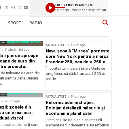
LIVE RADIO CLASIC FM
Chicago - Youre the Inspiration
SPORT
RADIO
rstock
ACTUALITATE
4 luni ago
E
3 săptămâni ago
Nava-școală “Mircea” pornește
ării pierde aproape
spre New York pentru a marca
ioane de euro din
Freedom250, cea de-a 250-a
tru proiecte
aniversare a Statelor Unite
În contextul în care Statele Unite se
de milioane de euro din
pregătesc să sărbătorească 250 de
ți pentru Delta Dunării
ani de...
...
rstock
ACTUALITATE
5 luni ago
E
5 luni ago
Reforma administrației:
ezii: zonele din
Bolojan detaliază măsurile și
u cele mai mari
economiile planificate
după viscol
Premierul Ilie Bolojan a anunțat că
n noaptea de marți spre
elementele fundamentale ale reformei