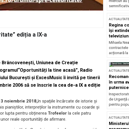
miercuri au 
semnificati
ACTUALITAT
Regina co
își extind
tate” ediția a IX-a
televiziun
Mihaela Nea
contractele 
acționară la
le Brâncoveneşti, Uniunea de Creație
Sursă foto: Shutte
Programul
“Oportunități la tine acasă”, Radio
ACTUALITAT
Recomandă
iului Bucureşti şi ExcesMusic
îi invită pe tinerii
în urma av
mbrie 2006
să se înscrie la cea de-a IX a ediție
puternice
Inspectoratu
de Urgență 
 3 noiembrie 2018,
în spaţiile încărcate de istorie şi
pentru popula
pianiștilor, interpreților la instrumente cu coarde și
 vor lupta pentru obținerea
Trofeelor
la cele patru
ACTUALITAT
unor reale oportunități de afirmare.
Ministerul