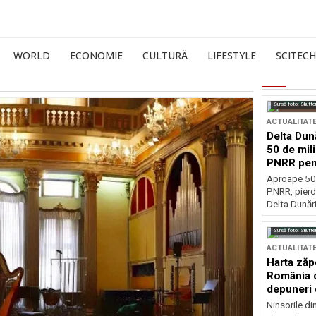
WORLD
ECONOMIE
CULTURĂ
LIFESTYLE
SCITECH
Sursă foto: Shutte
ACTUALITAT
Delta Dun
50 de mil
PNRR pen
esențiale
Aproape 50 
PNRR, pierdu
Delta Dunării
Sursă foto: Shutte
ACTUALITAT
Harta zăp
România c
depuneri 
Ninsorile di