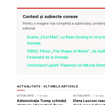
Context și subiecte conexe
Pentru o imagine mai completă a subiectului, urmărește
editorial.
Drama „First Man”, cu Ryan Gosling în rol pri
Veneţia
VIDEO: Filmul „The Shape of Water”, de Guill
Festivalul de la Veneția
Centenarul Lipatti: Pianistul rus Nikolai De
ACTUALITATE - ULTIMELE ARTICOLE
ACTUALITATE
1 an ago
ACTUALITATE
1 an ago
Administrația Trump schimbă
Elena Lasconi rea