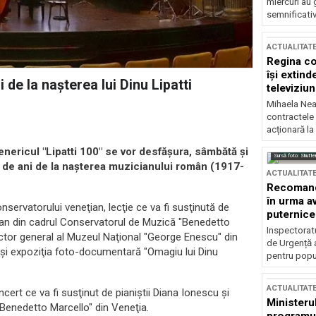
miercuri au 
semnificati
ACTUALITAT
Regina co
își extind
 de la naşterea lui Dinu Lipatti
televiziun
Mihaela Nea
contractele 
acționară la
ericul "Lipatti 100" se vor desfăşura, sâmbătă şi
Sursă foto: Shutte
0 de ani de la naşterea muzicianului român (1917-
ACTUALITAT
Recomandă
în urma av
servatorului veneţian, lecţie ce va fi susţinută de
puternice
pian din cadrul Conservatorul de Muzică "Benedetto
Inspectoratu
rector general al Muzeul Naţional "George Enescu" din
de Urgență 
 şi expoziţia foto-documentară "Omagiu lui Dinu
pentru popula
ACTUALITAT
cert ce va fi susţinut de pianiştii Diana Ionescu şi
Ministerul
enedetto Marcello" din Veneţia.