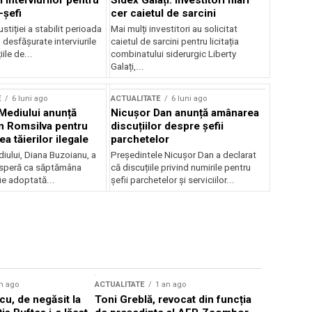
 interviurilor pentru
Sidex Galați: Investitori mari
-șefi
cer caietul de sarcini
stiției a stabilit perioada
Mai mulți investitori au solicitat
i desfășurate interviurile
caietul de sarcini pentru licitația
ile de...
combinatului siderurgic Liberty
Galați,...
E
6 luni ago
ACTUALITATE
6 luni ago
 Mediului anunță
Nicușor Dan anunță amânarea
n Romsilva pentru
discuțiilor despre șefii
 tăierilor ilegale
parchetelor
iului, Diana Buzoianu, a
Președintele Nicușor Dan a declarat
 speră ca săptămâna
că discuțiile privind numirile pentru
fie adoptată...
șefii parchetelor și serviciilor...
n ago
ACTUALITATE
1 an ago
ACTUALITATE
u, de negăsit la
Toni Greblă, revocat din funcția
Ilie Boloj