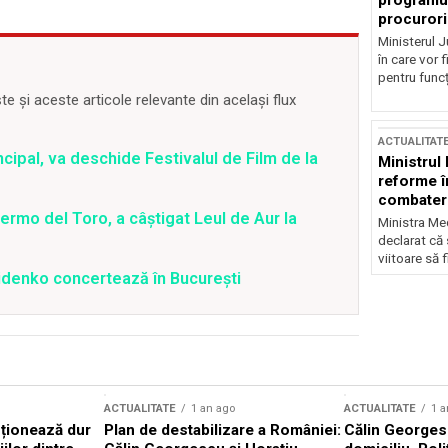
programul
procurori
Ministerul Ju
în care vor f
pentru funcți
 și aceste articole relevante din același flux
ACTUALITAT
ncipal, va deschide Festivalul de Film de la
Ministrul
reforme î
combaterea
ermo del Toro, a câștigat Leul de Aur la
Ministra Med
declarat că
viitoare să 
midenko concertează în București
ACTUALITATE
1 an ago
ACTUALITATE
1 a
cționează dur
Plan de destabilizare a României:
Călin Georgesc