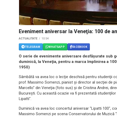
Eveniment aniversar la Veneţia: 100 de ani
ACTUALITATE
10:54
TELEGRAM
WHATSAPP
FACEBOOK
O serie de evenimente aniversare desfăşurate sub gen
duminică, la Veneţia, pentru a marca împlinirea a 10
1950)
Sâmbătă va avea loc o lecţie deschisă pentru studenţii con
prof. Massimo Somenzi, pianist şi director al secţiei de 
Marcello" din Veneţia (foto sus) şi de Cristina Andrei, di
Bucureşti. Cu această ocazie va fi prezentată studenţilor
Lipatti".
Duminică va avea loc concertul aniversar "Lipatti 100", con
Massimo Somenzi pe scena Conservatorului de Muzică "B