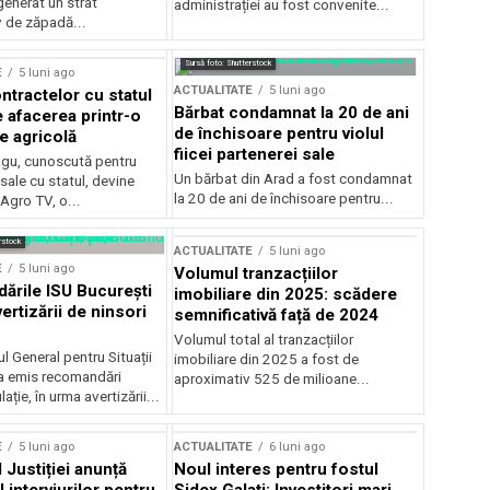
generat un strat
administrației au fost convenite...
v de zăpadă...
Sursă foto: Shutterstock
E
5 luni ago
ACTUALITATE
5 luni ago
ntractelor cu statul
Bărbat condamnat la 20 de ani
e afacerea printr-o
de închisoare pentru violul
e agricolă
fiicei partenerei sale
gu, cunoscută pentru
Un bărbat din Arad a fost condamnat
sale cu statul, devine
la 20 de ani de închisoare pentru...
 Agro TV, o...
rstock
ACTUALITATE
5 luni ago
E
5 luni ago
Volumul tranzacțiilor
rile ISU București
imobiliare din 2025: scădere
ertizării de ninsori
semnificativă față de 2024
Volumul total al tranzacțiilor
l General pentru Situații
imobiliare din 2025 a fost de
a emis recomandări
aproximativ 525 de milioane...
ție, în urma avertizării...
E
5 luni ago
ACTUALITATE
6 luni ago
 Justiției anunță
Noul interes pentru fostul