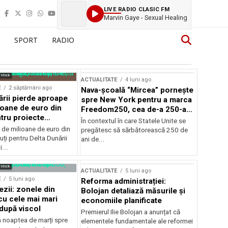
LIVE RADIO CLASIC FM
Marvin Gaye - Sexual Healing
SPORT
RADIO
rstock
ACTUALITATE
4 luni ago
E
2 săptămâni ago
Nava-școală “Mircea” pornește
ării pierde aproape
spre New York pentru a marca
ioane de euro din
Freedom250, cea de-a 250-a
tru proiecte
aniversare a Statelor Unite
În contextul în care Statele Unite se
de milioane de euro din
pregătesc să sărbătorească 250 de
ți pentru Delta Dunării
ani de...
...
rstock
ACTUALITATE
5 luni ago
E
5 luni ago
Reforma administrației:
ezii: zonele din
Bolojan detaliază măsurile și
u cele mai mari
economiile planificate
după viscol
Premierul Ilie Bolojan a anunțat că
n noaptea de marți spre
elementele fundamentale ale reformei