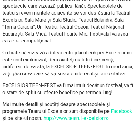
spectacole care vizează publicul tânăr. Spectacolele de
teatru şi evenimentele adiacente se vor desfăşura la Teatrul
Excelsior, Sala Mare şi Sala Studio; Teatrul Bulandra, Sala
“Toma Caragiu”; Un Teatru; Teatrul Odeon; Teatrul Naţional
Bucureşti, Sala Mică; Teatrul Foarte Mic. Festivalul va avea
caracter competiţional.
Cu toate că vizează adolescenţii, planul echipei Excelsior nu
este unul exclusivist, deci sunteţi cu toţii bine-veniţi,
indiferent de vârstă, la EXCELSIOR TEEN-FEST. În mod sigur,
veţi găsi ceva care să vă suscite interesul şi curiozitatea.
EXCELSIOR TEEN-FEST va fi mai mult decât un festival, va fi
o stare de spirit cu efecte benefice pe termen lung!
Mai multe detalii şi noutăţi despre spectacolele şi
programele Teatrului Excelsior sunt disponibile pe
Facebook
şi pe site-ul nostru
http://www.teatrul-excelsior.ro
.