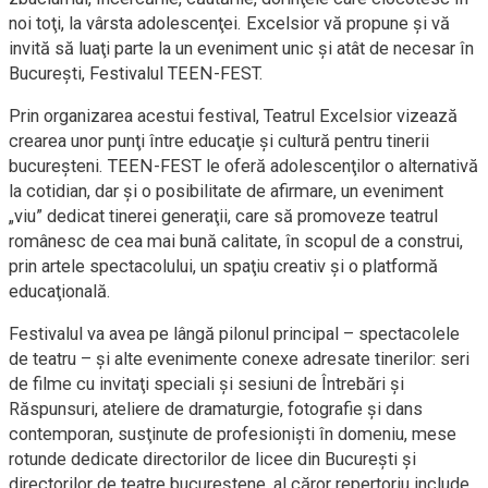
noi toţi, la vârsta adolescenţei. Excelsior vă propune şi vă
invită să luaţi parte la un eveniment unic şi atât de necesar în
Bucureşti, Festivalul TEEN-FEST.
Prin organizarea acestui festival, Teatrul Excelsior vizează
crearea unor punţi între educaţie şi cultură pentru tinerii
bucureşteni. TEEN-FEST le oferă adolescenţilor o alternativă
la cotidian, dar şi o posibilitate de afirmare, un eveniment
„viu” dedicat tinerei generaţii, care să promoveze teatrul
românesc de cea mai bună calitate, în scopul de a construi,
prin artele spectacolului, un spaţiu creativ şi o platformă
educaţională.
Festivalul va avea pe lângă pilonul principal – spectacolele
de teatru – şi alte evenimente conexe adresate tinerilor: seri
de filme cu invitaţi speciali şi sesiuni de Întrebări şi
Răspunsuri, ateliere de dramaturgie, fotografie şi dans
contemporan, susţinute de profesionişti în domeniu, mese
rotunde dedicate directorilor de licee din Bucureşti şi
directorilor de teatre bucureştene, al căror repertoriu include