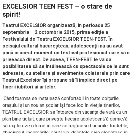
EXCELSIOR TEEN FEST – o stare de
spirit!
Teatrul EXCELSIOR organizează, în perioada 25
septembrie – 2 octombrie 2015, prima ediţie a
Festivalului de Teatru EXCELSIOR TEEN-FEST.
În
peisajul cultural bucureştean, adolescenţii nu au avut
până în acest moment un festival profesionist care să îi
privească direct. De aceea, TEEN-FEST le va da
posibilitatea să se întâlnească cu spectacole ce le sunt
adresate, cu ateliere şi evenimente colaterale prin care
Teatrul Excelsior îşi propune să îi implice direct pe
tinerii iubitori ai artelor.
Când toamna se instalează confortabil în toate colţurile
oraşului şi un nou an şcolar îşi face loc în vieţile tinerilor,
TEATRUL EXCELSIOR se întoarce din vacanţa de vară cu un
plan bine ticluit, care priveşte fiecare adolescent/ă dornic/ă
să exploreze o lume în care se regăsesc bucuriile, tristeţile,
zbuciumul, încercările, căutările, dorinţele care clocotesc în