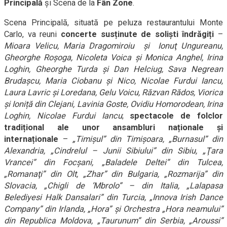
Principală
și Scena de la
Fân Zone
.
Scena Principală, situată pe peluza restaurantului Monte
Carlo, va reuni
concerte susținute de soliști îndrăgiți
–
Mioara Velicu, Maria Dragomiroiu şi Ionuţ Ungureanu,
Gheorghe Roşoga, Nicoleta Voica şi Monica Anghel, Irina
Loghin, Gheorghe Turda şi Dan Helciug, Sava Negrean
Brudaşcu, Maria Ciobanu şi Nico, Nicolae Furdui Iancu,
Laura Lavric şi Loredana, Gelu Voicu, Răzvan Rădos, Viorica
și Ioniță din Clejani, Lavinia Goste, Ovidiu Homorodean, Irina
Loghin, Nicolae Furdui Iancu
;
spectacole de folclor
tradițional ale unor ansambluri naționale și
internaționale
–
„Timişul” din Timişoara, „Burnasul” din
Alexandria, „Cindrelul – Junii Sibiului” din Sibiu, „Ţara
Vrancei” din Focşani, „Baladele Deltei” din Tulcea,
„Romanaţi” din Olt, „Zhar” din Bulgaria, „Rozmarija” din
Slovacia, „Chigli de ’Mbrolo” – din Italia, „Lalapasa
Belediyesi Halk Dansalari” din Turcia, „Innova Irish Dance
Company” din Irlanda, „Hora” şi Orchestra „Hora neamului”
din Republica Moldova, „Taurunum” din Serbia, „Aroussi”