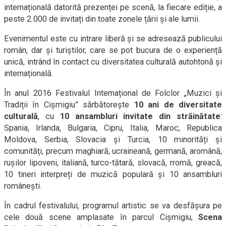
internațională datorită prezenței pe scenă, la fiecare ediție, a
peste 2.000 de invitați din toate zonele țării și ale lumii.
Evenimentul este cu intrare liberă și se adresează publicului
român, dar și turiștilor, care se pot bucura de o experiență
unică, intrând în contact cu diversitatea culturală autohtonă și
internațională.
În anul 2016 Festivalul Internațional de Folclor „Muzici și
Tradiții în Cișmigiu” sărbătorește
10 ani de diversitate
culturală
, cu
10 ansambluri invitate din străinătate
:
Spania, Irlanda, Bulgaria, Cipru, Italia, Maroc, Republica
Moldova, Serbia, Slovacia și Turcia, 10 minorități și
comunități, precum maghiară, ucraineană, germană, aromână,
rușilor lipoveni, italiană, turco-tătară, slovacă, rromă, greacă,
10 tineri interpreți de muzică populară și 10 ansambluri
românești.
În cadrul festivalului, programul artistic se va desfășura pe
cele două scene amplasate în parcul Cișmigiu,
Scena