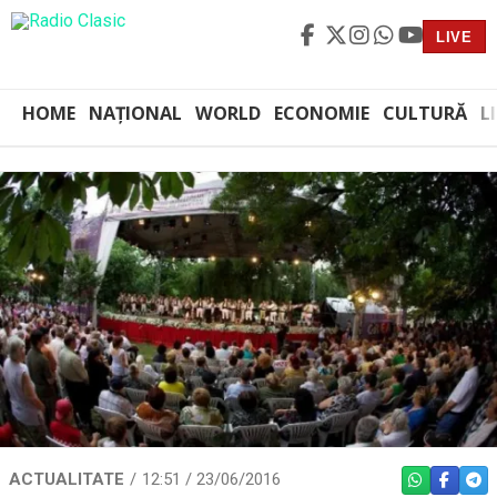
LIVE
HOME
NAȚIONAL
WORLD
ECONOMIE
CULTURĂ
L
ACTUALITATE
12:51 / 23/06/2016
WHATSAPP
FACEBO
TEL