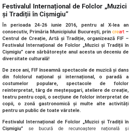
Festivalul Internațional de Folclor „Muzici
și Tradiții în Cișmigiu”
În perioada 24-26 iunie 2016, pentru al X-lea an
consecutiv, Primăria Municipiului București, prin
cre
art
–
Centrul de Creație, Artă și Tradiție, organizează FIF –
Festivalul Internațional de Folclor „Muzici și Tradiții în
Cișmigiu” care sărbătorește anul acesta un deceniu de
diversitate culturală!
De
zece ani,
FIF înseamnă spectacole de
muzică
și
dans
din folclorul național și internațional,
o paradă
a
costumelor populare, spectacole de
folclor
reinterpretat, târg de meșteșugari, ateliere de creație,
teatru pentru copii, o secțiune de folclor interpretat de
copii,
o
zonă gastronomică
și multe alte activități
pentru un public de toate vârstele.
Festivalul Internațional de Folclor „Muzici și Tradiții în
Cișmigiu”
se bucură de recunoaștere națională și