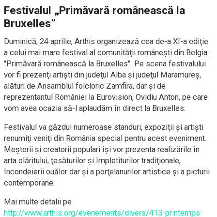
Festivalul „Primăvară românească la
Bruxelles”
Duminică, 24 aprilie, Arthis organizează cea de-a XI-a ediţie
a celui mai mare festival al comunităţii româneşti din Belgia :
"Primăvară românească la Bruxelles". Pe scena festivalului
vor fi prezenţi artişti din judeţul Alba şi judeţul Maramureş,
alături de Ansamblul folcloric Zamfira, dar şi de
reprezentantul României la Eurovision, Ovidiu Anton, pe care
vom avea ocazia să-l aplaudăm în direct la Bruxelles.
Festivalul va găzdui numeroase standuri, expoziţii şi artişti
renumiţi veniţi din România special pentru acest eveniment.
Meşterii şi creatorii populari îşi vor prezenta realizările în
arta olăritului, ţesăturilor şi împletiturilor tradiţionale,
încondeierii ouălor dar şi a porţelanurilor artistice şi a picturii
contemporane.
Mai multe detalii pe
http://www.arthis.org/evenements/divers/413-printemps-