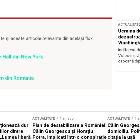
ACTUALITAT
Ucraina d
dezastruo
 și aceste articole relevante din același flux
Washingto
incertitud
Indiferent d
Volodimir Ze
 Hall din New York
capcană dip
ilm din România
ACTUALITATE
1 an ago
ACTUALITATE
1 a
cționează dur
Plan de destabilizare a României:
Călin Georgesc
ilor dintre
Călin Georgescu și Horațiu
domiciliu. Poli
 „Lumea liberă
Potra, implicați într-o conspirație
citația la ușă