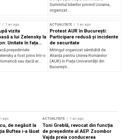
Summitul liderilor privind Ucraina,
organizat...
E
1 an ago
ACTUALITATE
1 an ago
upă vizita
Protest AUR în București:
asă a lui Zelensky la
Participare redusă și incidente
n: Unitate în fața
de securitate
inii
acă președintele
Mitingul organizat sâmbătă de
lensky a fost prins într-o
Alianța pentru Unirea Românilor
lomatică sau dacă ar...
(AUR) în Piața Universității din
București...
n ago
ACTUALITATE
1 an ago
ACTUALITATE
u, de negăsit la
Toni Greblă, revocat din funcția
Ilie Boloj
ția Buftea i-a lăsat
de președinte al AEP. Zsombor
alegerilor
Vajda preia conducerea
constituți