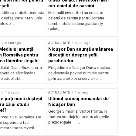
 interviurilor pentru
Sidex Galați: Investitori mari
-șefi
cer caietul de sarcini
stiției a stabilit perioada
Mai mulți investitori au solicitat
i desfășurate interviurile
caietul de sarcini pentru licitația
ile de...
combinatului siderurgic Liberty
Galați,...
E
6 luni ago
ACTUALITATE
6 luni ago
 Mediului anunță
Nicușor Dan anunță amânarea
n Romsilva pentru
discuțiilor despre șefii
 tăierilor ilegale
parchetelor
iului, Diana Buzoianu, a
Președintele Nicușor Dan a declarat
 speră ca săptămâna
că discuțiile privind numirile pentru
fie adoptată...
șefii parchetelor și serviciilor...
E
1 an ago
ACTUALITATE
1 an ago
te poți numi deștept
Ultimul sondaj comandat de
u că ai studii
Nicușor Dan
e!?
George Simion și Victor Ponta, în
fruntea sondajelor pentru alegerile
rvegia vs. România: De
prezidențiale ...
le superioare fac
 mentalitatea civică...