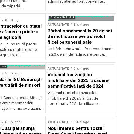
generat un strat
administrației au fost convenite...
v de zăpadă...
Sursă foto: Shutterstock
E
5 luni ago
ACTUALITATE
5 luni ago
ntractelor cu statul
Bărbat condamnat la 20 de ani
e afacerea printr-o
de închisoare pentru violul
e agricolă
fiicei partenerei sale
gu, cunoscută pentru
Un bărbat din Arad a fost condamnat
sale cu statul, devine
la 20 de ani de închisoare pentru...
 Agro TV, o...
rstock
ACTUALITATE
5 luni ago
E
5 luni ago
Volumul tranzacțiilor
rile ISU București
imobiliare din 2025: scădere
ertizării de ninsori
semnificativă față de 2024
Volumul total al tranzacțiilor
l General pentru Situații
imobiliare din 2025 a fost de
a emis recomandări
aproximativ 525 de milioane...
ție, în urma avertizării...
E
6 luni ago
ACTUALITATE
6 luni ago
 Justiției anunță
Noul interes pentru fostul