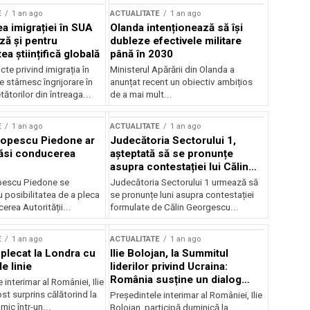
E
1 an ago
ACTUALITATE
1 an ago
a imigrației în SUA
Olanda intenționează să își
ză și pentru
dubleze efectivele militare
a științifică globală
până în 2030
cte privind imigrația în
Ministerul Apărării din Olanda a
e stârnesc îngrijorare în
anunțat recent un obiectiv ambițios
tătorilor din întreaga...
de a mai mult...
E
1 an ago
ACTUALITATE
1 an ago
Popescu Piedone ar
Judecătoria Sectorului 1,
ăsi conducerea
așteptată să se pronunțe
asupra contestației lui Călin
Georgescu privind controlul
pescu Piedone se
Judecătoria Sectorului 1 urmează să
judiciar
 posibilitatea de a pleca
se pronunțe luni asupra contestației
erea Autorității...
formulate de Călin Georgescu...
E
1 an ago
ACTUALITATE
1 an ago
 plecat la Londra cu
Ilie Bolojan, la Summitul
e linie
liderilor privind Ucraina:
România susține un dialog
 interimar al României, Ilie
transatlantic pentru securitate
ost surprins călătorind la
Președintele interimar al României, Ilie
și stabilitate
ic într-un...
Bolojan, participă duminică la