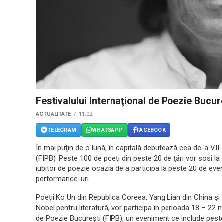
Festivalului Internaţional de Poezie Bucur
ACTUALITATE
11:02
TELEGRAM
WHATSAPP
FACEBOOK
În mai puţin de o lună, în capitală debutează cea de-a VII-
(FIPB). Peste 100 de poeţi din peste 20 de ţări vor sosi la
iubitor de poezie ocazia de a participa la peste 20 de eve
performance-uri.
Poeţii Ko Un din Republica Coreea, Yang Lian din China şi
Nobel pentru literatură, vor participa în perioada 18 – 22 m
de Poezie Bucureşti (FIPB), un eveniment ce include peste