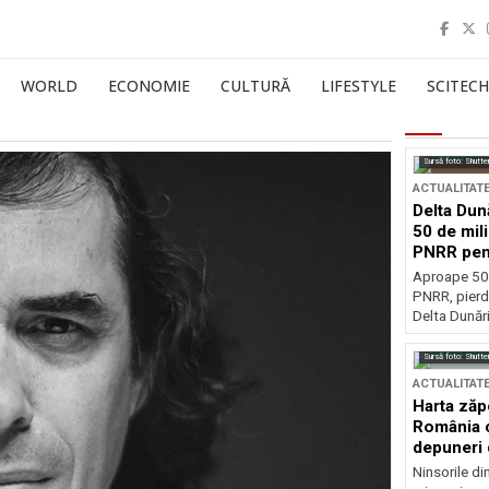
WORLD
ECONOMIE
CULTURĂ
LIFESTYLE
SCITECH
Sursă foto: Shutte
ACTUALITAT
Delta Dun
50 de mil
PNRR pen
esențiale
Aproape 50 
PNRR, pierdu
Delta Dunării
Sursă foto: Shutte
ACTUALITAT
Harta zăp
România c
depuneri 
Ninsorile di