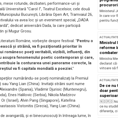
programul
lice, mese rotunde, dezbateri, performance-uri şi
procurori
rală Universitară ”Carol I”, Teatrul Excelsior, cele două
Ministerul Ju
unicipiului Bucureşti, Librăria Open Art, Tramvaiul 26,
în care vor f
tivalului va avea loc şi un eveniment special, „DADA
pentru funcți
dă”, dedicat aniversării Dada, la care participă
tin şi Mugur Grosu.
ACTUALITAT
 Literaturii Române, vorbeşte despre festival:
"Pentru o
Ministrul
ă şi străină, va fi poziţionată prioritar în
reforme î
românesc poeţi veritabili, vizibili, influenţi, din
combaterea
lu asupra fenomenului poetic contemporan şi care,
Ministra Med
contribuie la conturarea unei panorame corecte, la
declarat că
viitoare să 
eştiul va fi capitala mondială a poeziei."
 oaspeţilor numărându-se poeţi nominalizaţi la Premiul
ACTUALITAT
sau Yang Lian (China). Invitaţii străini sunt nume
De ce nu 
Aleixandre (Spania), Vladimir Djurisic (Muntenegru),
doar pentr
da), Enes Halilovic (Serbia), Nikola Madzirov
superioar
r (Israel), Alvin Pang (Singapore), Kateřina
🇳🇴🇷🇴 No
astassis Vistonitis (Grecia), Yang Lian (China).
ce nu studii
diferența, ci
 de avangardă, şi ei binecunoscuţi în întreaga lume, în