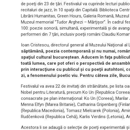
de poeţi din 23 de ţări. Festivalul va cuprinde lecturi pub
recitaluri de jazz, în 10 spaţii din Capitală: Biblioteca Cent
Librării Humanitas, Green Hours, Galeria Romană, Muzeul M
Muzeul memorial ”Tudor Arghezi – Mărţişor”. În cadrul fes
100: poezie sonoră, simultană, experimentală şi de avangar
performeri din 7 ţări, inclusiv poeţii români Claudiu Komar
Ioan Cristescu, directorul general al Muzeului Naţional al
săptămână, poezia contemporană şi nu numai, româneasc
spaţiul cultural bucureştean. Aducem în faţa publicului 
toată lumea, care pot oferi o perspectivă de ansamb
prin interacţiune cu publicul şi cu poeţii autohtoni, 
zi, a fenomenului poetic viu. Pentru câteva zile, Bucur
Festivalul va avea 22 de invitaţi din străinătate, pe lista
Nobel pentru Literatură, precum Ko Un (Republica Coreea) 
consacrate pe plan internaţional: Ko Un (Coreea), Marilar 
Menna Elfyn (Marea Britanie), Catharina Gripenberg (Finlan
(Republica Macedonia), Tomasz Mielcarek (Polonia), Amir O
Rudčenková (Republica Cehă), Karlis Verdins (Letonia), An
Acestora li se adaugă o selecţie de poeţi experimentali şi