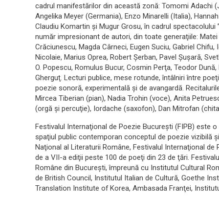
cadrul manifestărilor din această zonă: Tomomi Adachi (J
Angelika Meyer (Germania), Enzo Minarelli (Italia), Hannah 
Claudiu Komartin şi Mugur Grosu, în cadrul spectacolului
număr impresionant de autori, din toate generaţiile: Mate
Crăciunescu, Magda Cârneci, Eugen Suciu, Gabriel Chifu, 
Nicolaie, Marius Oprea, Robert Şerban, Pavel Şuşară, Sve
O. Popescu, Romulus Bucur, Cosmin Perţa, Teodor Dună,
Gherguţ. Lecturi publice, mese rotunde, întâlniri între poe
poezie sonoră, experimentală şi de avangardă. Recitalurile
Mircea Tiberian (pian), Nadia Trohin (voce), Anita Petrues
(orgă şi percuţie), Iordache (saxofon), Dan Mitrofan (chita
Festivalul Internaţional de Poezie Bucureşti (FIPB) este o i
spaţiul public contemporan conceptul de poezie vizibilă şi
Naţional al Literaturii Române, Festivalul Internaţional de
de a VII-a ediţii peste 100 de poeţi din 23 de ţări. Festival
Române din Bucureşti, împreună cu Institutul Cultural Român
de British Council, Institutul Italian de Cultură, Goethe In
Translation Institute of Korea, Ambasada Franţei, Institut