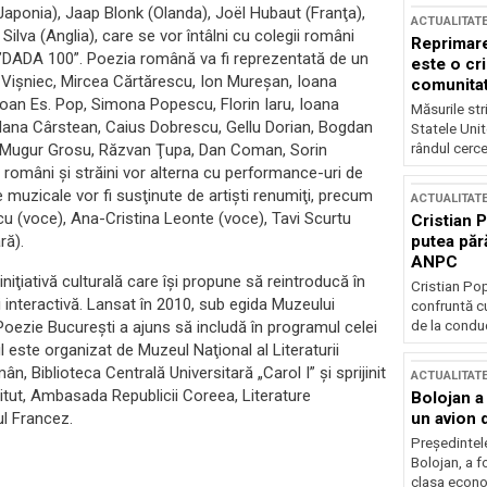
aponia), Jaap Blonk (Olanda), Joël Hubaut (Franţa),
ACTUALITAT
Silva (Anglia), care se vor întâlni cu colegii români
Reprimare
 ”DADA 100”. Poezia română va fi reprezentată de un
este o cri
i Vişniec, Mircea Cărtărescu, Ion Mureşan, Ioana
comunitate
Ioan Es. Pop, Simona Popescu, Florin Iaru, Ioana
Măsurile stri
tlana Cârstean, Caius Dobrescu, Gellu Dorian, Bogdan
Statele Unit
rândul cerce
 Mugur Grosu, Răzvan Ţupa, Dan Coman, Sorin
ţi români şi străini vor alterna cu performance-uri de
 muzicale vor fi susţinute de artişti renumiţi, precum
ACTUALITAT
cu (voce), Ana-Cristina Leonte (voce), Tavi Scurtu
Cristian 
putea păr
ră).
ANPC
niţiativă culturală care îşi propune să reintroducă în
Cristian Po
 interactivă. Lansat în 2010, sub egida Muzeului
confruntă cu
de la conduc
 Poezie Bucureşti a ajuns să includă în programul celei
ul este organizat de Muzeul Naţional al Literaturii
, Biblioteca Centrală Universitară „Carol I” şi sprijinit
ACTUALITAT
stitut, Ambasada Republicii Coreea, Literature
Bolojan a
un avion d
ul Francez.
Președintele
Bolojan, a f
clasa econom