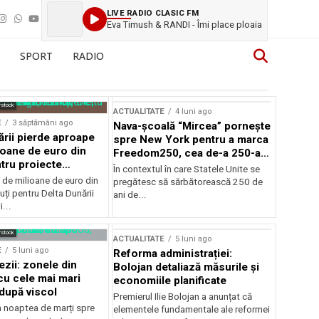
LIVE RADIO CLASIC FM
Eva Timush & RANDI - Îmi place ploaia
SPORT
RADIO
rstock
ACTUALITATE
4 luni ago
E
3 săptămâni ago
Nava-școală “Mircea” pornește
ării pierde aproape
spre New York pentru a marca
ioane de euro din
Freedom250, cea de-a 250-a
tru proiecte
aniversare a Statelor Unite
În contextul în care Statele Unite se
de milioane de euro din
pregătesc să sărbătorească 250 de
ți pentru Delta Dunării
ani de...
...
rstock
ACTUALITATE
5 luni ago
E
5 luni ago
Reforma administrației:
ezii: zonele din
Bolojan detaliază măsurile și
u cele mai mari
economiile planificate
după viscol
Premierul Ilie Bolojan a anunțat că
n noaptea de marți spre
elementele fundamentale ale reformei