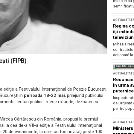
miercuri au 
semnificati
ACTUALITAT
Regina co
își extind
televiziun
Mihaela Nea
contractele 
acționară la
eşti (FIPB)
Sursă foto: Shutte
ACTUALITAT
Recomandă
în urma av
a ediţie a Festivalului Internaţional de Poezie Bucureşti
puternice
 Bucureşti în
perioada 18-22 mai
, prilejuind publicului
Inspectoratu
nimente: lecturi publice, mese rotunde, dezbateri şi
de Urgență 
pentru popula
 Mircea Cărtărescu din România, propuşi la premiul
ACTUALITAT
ai la cea de-a VII-a ediţie a Festivalului Internaţional
Ministerul
 20 de evenimente, la care au fost invitaţi peste 100