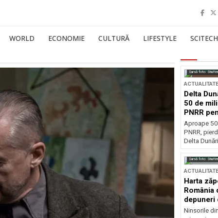
WORLD
ECONOMIE
CULTURĂ
LIFESTYLE
SCITECH
Sursă foto: Shutte
ACTUALITAT
Delta Dun
50 de mil
PNRR pen
esențiale
Aproape 50 
PNRR, pierdu
Delta Dunării
Sursă foto: Shutte
ACTUALITAT
Harta zăp
România c
depuneri 
Ninsorile di