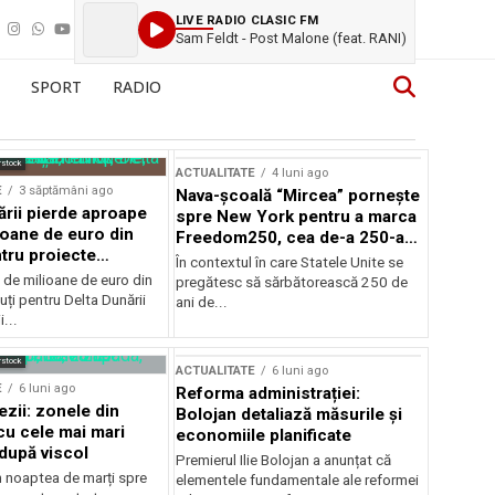
LIVE RADIO CLASIC FM
Sam Feldt - Post Malone (feat. RANI)
SPORT
RADIO
rstock
ACTUALITATE
4 luni ago
E
3 săptămâni ago
Nava-școală “Mircea” pornește
ării pierde aproape
spre New York pentru a marca
ioane de euro din
Freedom250, cea de-a 250-a
tru proiecte
aniversare a Statelor Unite
În contextul în care Statele Unite se
de milioane de euro din
pregătesc să sărbătorească 250 de
ți pentru Delta Dunării
ani de...
...
rstock
ACTUALITATE
6 luni ago
E
6 luni ago
Reforma administrației:
ezii: zonele din
Bolojan detaliază măsurile și
u cele mai mari
economiile planificate
după viscol
Premierul Ilie Bolojan a anunțat că
n noaptea de marți spre
elementele fundamentale ale reformei