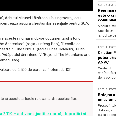
ACTUALITAT
Reprimare
este o cri
ata", debutul Mirunei Lăzărescu în lungmetraj, sau
comunitate
ncentrează asupra chestiunilor esențiale pentru SUA,
Măsurile stri
Statele Unit
rândul cerce
rintre acestea numărându-se documentarul istoric
"The Apprentice" (regia Junfeng Boo), "Recolta de
ACTUALITAT
oastră"/ "Chez Nous" (regia Lucas Belvaux), "Putin
Cristian 
), "Adăpostul din interior"/ "Beyond The Mountains and
putea păr
ohamed Diab).
ANPC
Cristian Po
aloare de 2.500 de euro, va fi oferit de ICR.
confruntă cu
de la conduc
ACTUALITAT
Bolojan a
 și aceste articole relevante din același flux
un avion d
Președintele
Bolojan, a f
 2019 – activism, justiție oarbă, deportări și
clasa econom