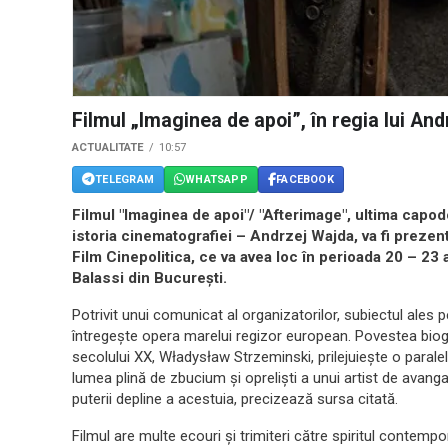
Filmul „Imaginea de apoi”, în regia lui An
ACTUALITATE
10:57
TELEGRAM
WHATSAPP
FACEBOOK
Filmul "Imaginea de apoi"/ "Afterimage", ultima capod
istoria cinematografiei – Andrzej Wajda, va fi prezent
Film Cinepolitica, ce va avea loc în perioada 20 – 23 a
Balassi din București.
Potrivit unui comunicat al organizatorilor, subiectul ales p
întregește opera marelui regizor european. Povestea biogra
secolului XX, Władysław Strzeminski, prilejuiește o parale
lumea plină de zbucium și opreliști a unui artist de avanga
puterii depline a acestuia, precizează sursa citată.
Filmul are multe ecouri și trimiteri către spiritul contemp