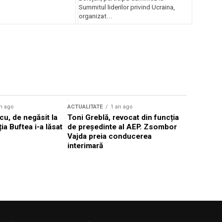
Summitul liderilor privind Ucraina,
organizat...
n ago
ACTUALITATE
1 an ago
ACTUALITATE
u, de negăsit la
Toni Greblă, revocat din funcția
Ilie Boloj
ția Buftea i-a lăsat
de președinte al AEP. Zsombor
alegerilor
Vajda preia conducerea
constituți
interimară
concentră
viitoarelo