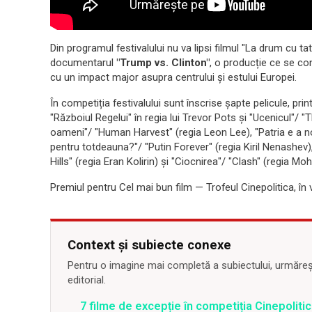
Din programul festivalului nu va lipsi filmul "La drum cu t
documentarul
"Trump vs. Clinton"
, o producție ce se co
cu un impact major asupra centrului și estului Europei.
În competiția festivalului sunt înscrise șapte pelicule, p
"Războiul Regelui" în regia lui Trevor Pots și "Ucenicul"/ 
oameni"/ "Human Harvest" (regia Leon Lee), "Patria e a n
pentru totdeauna?"/ "Putin Forever" (regia Kiril Nenashev
Hills" (regia Eran Kolirin) și "Ciocnirea"/ "Clash" (regia M
Premiul pentru Cel mai bun film — Trofeul Cinepolitica, în v
Context și subiecte conexe
Pentru o imagine mai completă a subiectului, urmărește
editorial.
7 filme de excepție în competiția Cinepolitica