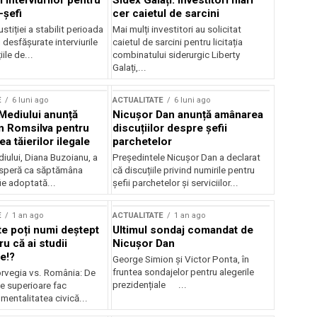
 interviurilor pentru
Sidex Galați: Investitori mari
-șefi
cer caietul de sarcini
stiției a stabilit perioada
Mai mulți investitori au solicitat
i desfășurate interviurile
caietul de sarcini pentru licitația
ile de...
combinatului siderurgic Liberty
Galați,...
E
6 luni ago
ACTUALITATE
6 luni ago
 Mediului anunță
Nicușor Dan anunță amânarea
n Romsilva pentru
discuțiilor despre șefii
 tăierilor ilegale
parchetelor
iului, Diana Buzoianu, a
Președintele Nicușor Dan a declarat
 speră ca săptămâna
că discuțiile privind numirile pentru
fie adoptată...
șefii parchetelor și serviciilor...
E
1 an ago
ACTUALITATE
1 an ago
te poți numi deștept
Ultimul sondaj comandat de
u că ai studii
Nicușor Dan
e!?
George Simion și Victor Ponta, în
fruntea sondajelor pentru alegerile
rvegia vs. România: De
prezidențiale ...
le superioare fac
 mentalitatea civică...