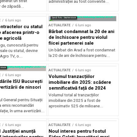
generat un strat
administrației au fost convenite...
v de zăpadă...
Sursă foto: Shutterstock
E
6 luni ago
ACTUALITATE
6 luni ago
ntractelor cu statul
Bărbat condamnat la 20 de ani
e afacerea printr-o
de închisoare pentru violul
e agricolă
fiicei partenerei sale
gu, cunoscută pentru
Un bărbat din Arad a fost condamnat
sale cu statul, devine
la 20 de ani de închisoare pentru...
 Agro TV, o...
rstock
ACTUALITATE
6 luni ago
E
6 luni ago
Volumul tranzacțiilor
rile ISU București
imobiliare din 2025: scădere
ertizării de ninsori
semnificativă față de 2024
Volumul total al tranzacțiilor
l General pentru Situații
imobiliare din 2025 a fost de
a emis recomandări
aproximativ 525 de milioane...
ție, în urma avertizării...
E
6 luni ago
ACTUALITATE
6 luni ago
 Justiției anunță
Noul interes pentru fostul