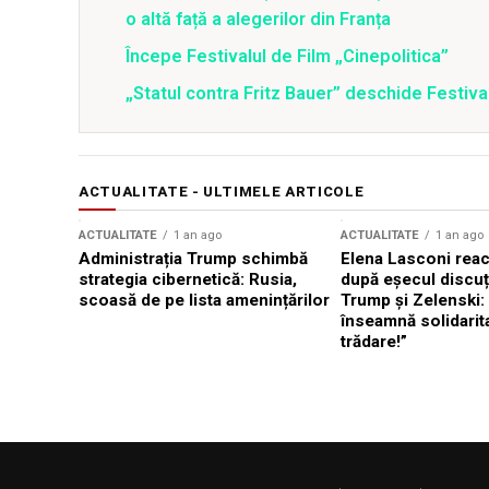
o altă față a alegerilor din Franța
Începe Festivalul de Film „Cinepolitica”
„Statul contra Fritz Bauer” deschide Festival
ACTUALITATE - ULTIMELE ARTICOLE
ACTUALITATE
1 an ago
ACTUALITATE
1 an ago
Administrația Trump schimbă
Elena Lasconi rea
strategia cibernetică: Rusia,
după eșecul discuți
scoasă de pe lista amenințărilor
Trump și Zelenski:
înseamnă solidarit
trădare!”