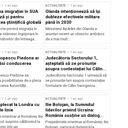
E
1 an ago
ACTUALITATE
1 an ago
a imigrației în SUA
Olanda intenționează să își
ză și pentru
dubleze efectivele militare
a științifică globală
până în 2030
cte privind imigrația în
Ministerul Apărării din Olanda a
e stârnesc îngrijorare în
anunțat recent un obiectiv ambițios
tătorilor din întreaga...
de a mai mult...
E
1 an ago
ACTUALITATE
1 an ago
Popescu Piedone ar
Judecătoria Sectorului 1,
ăsi conducerea
așteptată să se pronunțe
asupra contestației lui Călin
Georgescu privind controlul
pescu Piedone se
Judecătoria Sectorului 1 urmează să
judiciar
 posibilitatea de a pleca
se pronunțe luni asupra contestației
erea Autorității...
formulate de Călin Georgescu...
E
1 an ago
ACTUALITATE
1 an ago
 plecat la Londra cu
Ilie Bolojan, la Summitul
e linie
liderilor privind Ucraina:
România susține un dialog
 interimar al României, Ilie
transatlantic pentru securitate
ost surprins călătorind la
Președintele interimar al României, Ilie
și stabilitate
ic într-un...
Bolojan, participă duminică la