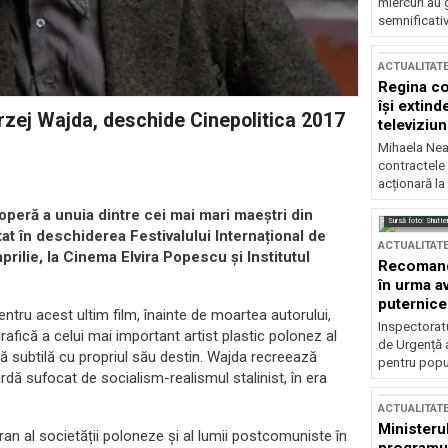
miercuri au 
semnificati
ACTUALITAT
Regina co
își extind
drzej Wajda, deschide Cinepolitica 2017
televiziun
Mihaela Nea
contractele 
acționară la
operă a unuia dintre cei mai mari maeștri din
Sursă foto: Shutte
at în deschiderea Festivalului Internațional de
ACTUALITAT
prilie, la Cinema Elvira Popescu și Institutul
Recomandă
în urma av
puternice
entru acest ultim film, înainte de moartea autorului,
Inspectoratu
fică a celui mai important artist plastic polonez al
de Urgență 
lă subtilă cu propriul său destin. Wajda recreează
pentru popula
rdă sufocat de socialism-realismul stalinist, în era
ACTUALITAT
Ministerul
oran al societății poloneze și al lumii postcomuniste în