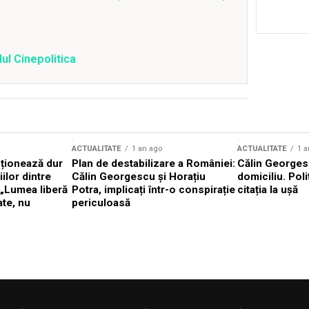
ul Cinepolitica
ACTUALITATE
1 an ago
ACTUALITATE
1 a
cționează dur
Plan de destabilizare a României:
Călin Georgesc
ilor dintre
Călin Georgescu și Horațiu
domiciliu. Poli
 „Lumea liberă
Potra, implicați într-o conspirație
citația la ușă
ate, nu
periculoasă