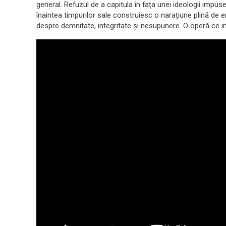
general. Refuzul de a capitula în fața unei ideologii impuse ș
înaintea timpurilor sale construiesc o narațiune plină de 
despre demnitate, integritate și nesupunere. O operă ce int