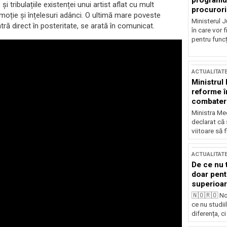
programul
i tribulațiile existenței unui artist aflat cu mult
procurori
emoție și înțelesuri adânci. O ultimă mare poveste
Ministerul Ju
ră direct în posteritate, se arată în comunicat.
în care vor f
pentru funcți
ACTUALITAT
Ministrul
reforme î
combaterea
Ministra Med
declarat că
viitoare să 
ACTUALITAT
De ce nu 
doar pentr
superioar
🇳🇴🇷🇴 No
ce nu studii
diferența, ci