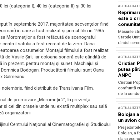
 lei (categoria I), 40 lei (categoria II) şi 30 lei
ACTUALITAT
Reprimare
este o cri
nceput în septembrie 2017, majoritatea secvenţelor fiind
comunitate
eorman) în care a fost realizat şi primul film în 1985.
Măsurile stri
casa Moromeţilor a fost refăcută de scenograful
Statele Unit
rândul cerce
ar centrul satului a fost recreat de la zero. Dana
eatoarea costumelor. Montajul filmului a fost realizat
de Vasile Şirli, iar coloana sonoră este gândită de
ACTUALITAT
Cristian 
în prezent, pentru montaj şi sunet. Machiajul şi
putea păr
 Domnica Bodogan. Producătorii filmului sunt Oana
ANPC
lex Gâlmeanu.
Cristian Po
noiembrie, fiind distribuit de Transilvania Film.
confruntă cu
de la conduc
ional de promovare „Moromeţii 2”, în prezenţa
hiar şi cei din oraşele unde nu există multiplex sau sală
ACTUALITAT
ă organizatorii.
Bolojan a
un avion d
jinul Centrului Naţional al Cinematografiei şi Studioului
Președintele
Bolojan, a f
clasa econom