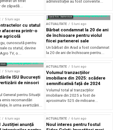
generat un strat
administrației au fost convenite...
v de zăpadă...
Sursă foto: Shutterstock
E
5 luni ago
ACTUALITATE
5 luni ago
ntractelor cu statul
Bărbat condamnat la 20 de ani
e afacerea printr-o
de închisoare pentru violul
e agricolă
fiicei partenerei sale
gu, cunoscută pentru
Un bărbat din Arad a fost condamnat
sale cu statul, devine
la 20 de ani de închisoare pentru...
 Agro TV, o...
rstock
ACTUALITATE
5 luni ago
E
5 luni ago
Volumul tranzacțiilor
rile ISU București
imobiliare din 2025: scădere
ertizării de ninsori
semnificativă față de 2024
Volumul total al tranzacțiilor
l General pentru Situații
imobiliare din 2025 a fost de
a emis recomandări
aproximativ 525 de milioane...
ție, în urma avertizării...
E
6 luni ago
ACTUALITATE
6 luni ago
 Justiției anunță
Noul interes pentru fostul