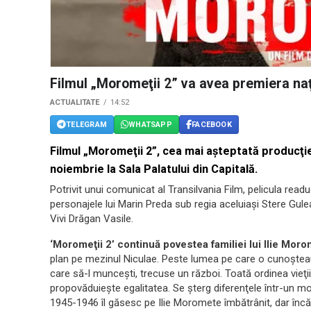
Filmul „Moromeţii 2” va avea premiera na
ACTUALITATE
14:52
TELEGRAM
WHATSAPP
FACEBOOK
Filmul „Moromeţii 2”, cea mai aşteptată producţie
noiembrie la Sala Palatului din Capitală.
Potrivit unui comunicat al Transilvania Film, pelicula read
personajele lui Marin Preda sub regia aceluiaşi Stere Gul
Vivi Drăgan Vasile.
‘Moromeţii 2’ continuă povestea familiei lui Ilie Moro
plan pe mezinul Niculae. Peste lumea pe care o cunoşteau
care să-l munceşti, trecuse un război. Toată ordinea vieţi
propovăduieşte egalitatea. Se şterg diferenţele într-un mod f
1945-1946 îl găsesc pe Ilie Moromete îmbătrânit, dar încă î