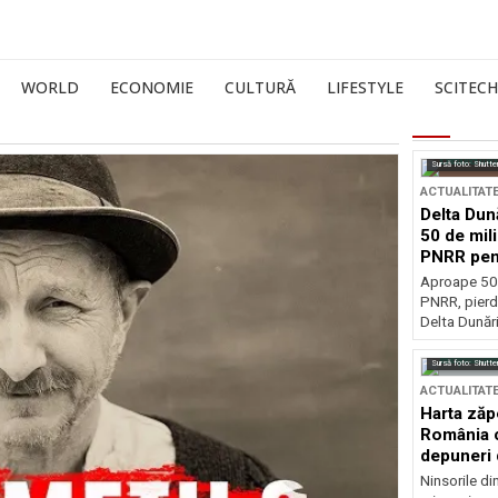
WORLD
ECONOMIE
CULTURĂ
LIFESTYLE
SCITECH
Sursă foto: Shutte
ACTUALITAT
Delta Dun
50 de mil
PNRR pen
esențiale
Aproape 50 
PNRR, pierdu
Delta Dunării
Sursă foto: Shutte
ACTUALITAT
Harta zăp
România c
depuneri 
Ninsorile di