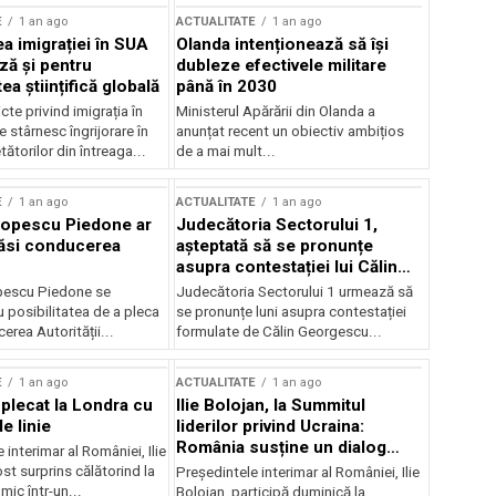
E
1 an ago
ACTUALITATE
1 an ago
a imigrației în SUA
Olanda intenționează să își
ză și pentru
dubleze efectivele militare
a științifică globală
până în 2030
cte privind imigrația în
Ministerul Apărării din Olanda a
e stârnesc îngrijorare în
anunțat recent un obiectiv ambițios
tătorilor din întreaga...
de a mai mult...
E
1 an ago
ACTUALITATE
1 an ago
Popescu Piedone ar
Judecătoria Sectorului 1,
ăsi conducerea
așteptată să se pronunțe
asupra contestației lui Călin
Georgescu privind controlul
pescu Piedone se
Judecătoria Sectorului 1 urmează să
judiciar
 posibilitatea de a pleca
se pronunțe luni asupra contestației
erea Autorității...
formulate de Călin Georgescu...
E
1 an ago
ACTUALITATE
1 an ago
 plecat la Londra cu
Ilie Bolojan, la Summitul
e linie
liderilor privind Ucraina:
România susține un dialog
 interimar al României, Ilie
transatlantic pentru securitate
ost surprins călătorind la
Președintele interimar al României, Ilie
și stabilitate
ic într-un...
Bolojan, participă duminică la