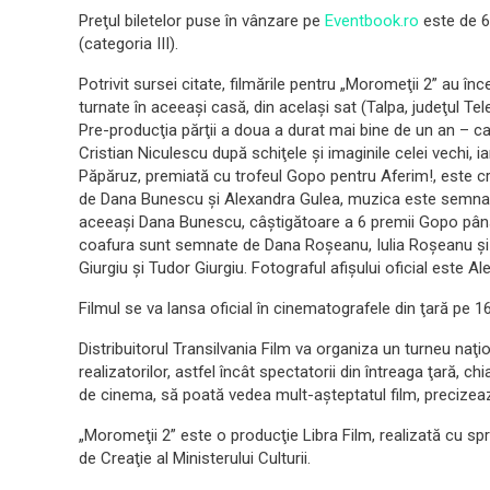
Preţul biletelor puse în vânzare pe
Eventbook.ro
este de 60
(categoria III).
Potrivit sursei citate, filmările pentru „Moromeţii 2” au î
turnate în aceeaşi casă, din acelaşi sat (Talpa, judeţul Tel
Pre-producţia părţii a doua a durat mai bine de un an – 
Cristian Niculescu după schiţele şi imaginile celei vechi, i
Păpăruz, premiată cu trofeul Gopo pentru Aferim!, este cr
de Dana Bunescu şi Alexandra Gulea, muzica este semnată 
aceeaşi Dana Bunescu, câştigătoare a 6 premii Gopo până 
coafura sunt semnate de Dana Roşeanu, Iulia Roşeanu şi
Giurgiu şi Tudor Giurgiu. Fotograful afişului oficial este A
Filmul se va lansa oficial în cinematografele din ţară pe 16 
Distribuitorul Transilvania Film va organiza un turneu naţ
realizatorilor, astfel încât spectatorii din întreaga ţară, c
de cinema, să poată vedea mult-aşteptatul film, precizeaz
„Moromeţii 2” este o producţie Libra Film, realizată cu spri
de Creaţie al Ministerului Culturii.