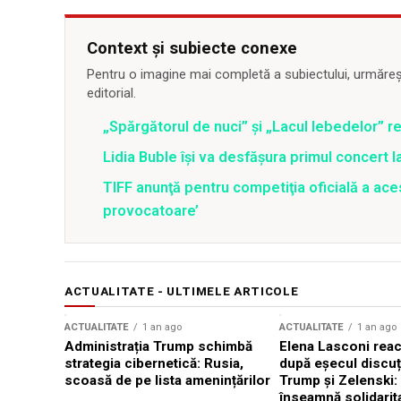
Context și subiecte conexe
Pentru o imagine mai completă a subiectului, urmărește
editorial.
„Spărgătorul de nuci” și „Lacul lebedelor” re
Lidia Buble își va desfășura primul concert l
TIFF anunţă pentru competiţia oficială a aces
provocatoare’
ACTUALITATE - ULTIMELE ARTICOLE
ACTUALITATE
1 an ago
ACTUALITATE
1 an ago
Administrația Trump schimbă
Elena Lasconi rea
strategia cibernetică: Rusia,
după eșecul discuți
scoasă de pe lista amenințărilor
Trump și Zelenski:
înseamnă solidarit