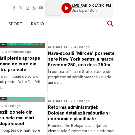
LIVE RADIO CLASIC FM
Dua Lipa - Don
SPORT
RADIO
rstock
ACTUALITATE
4 luni ago
E
3 săptămâni ago
Nava-școală “Mircea” pornește
ării pierde aproape
spre New York pentru a marca
ioane de euro din
Freedom250, cea de-a 250-a
tru proiecte
aniversare a Statelor Unite
În contextul în care Statele Unite se
de milioane de euro din
pregătesc să sărbătorească 250 de
ți pentru Delta Dunării
ani de...
...
rstock
ACTUALITATE
5 luni ago
E
5 luni ago
Reforma administrației:
ezii: zonele din
Bolojan detaliază măsurile și
u cele mai mari
economiile planificate
după viscol
Premierul Ilie Bolojan a anunțat că
n noaptea de marți spre
elementele fundamentale ale reformei