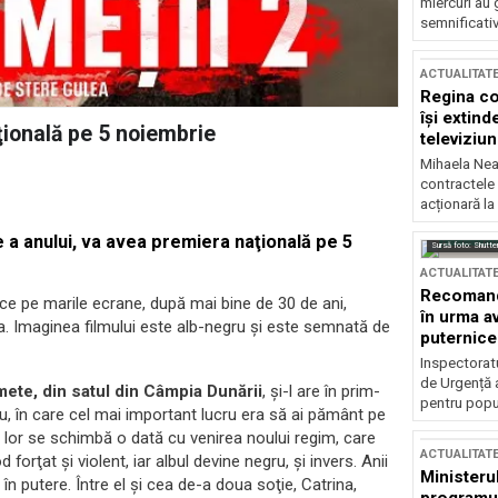
miercuri au 
semnificati
ACTUALITAT
Regina co
își extind
ţională pe 5 noiembrie
televiziun
Mihaela Nea
contractele 
acționară la
 a anului, va avea premiera naţională pe 5
Sursă foto: Shutte
ACTUALITAT
Recomandă
uce pe marile ecrane, după mai bine de 30 de ani,
în urma av
ea. Imaginea filmului este alb-negru şi este semnată de
puternice
Inspectoratu
de Urgență 
mete, din satul din Câmpia Dunării
, şi-l are în prim-
pentru popula
, în care cel mai important lucru era să ai pământ pe
i lor se schimbă o dată cu venirea noului regim, care
ACTUALITAT
orţat şi violent, iar albul devine negru, şi invers. Anii
Ministerul
n putere. Între el şi cea de-a doua soţie, Catrina,