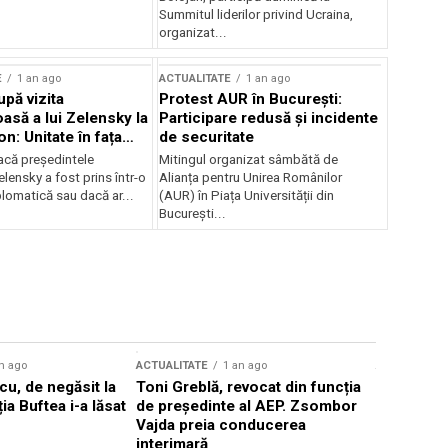
Summitul liderilor privind Ucraina,
organizat...
E
1 an ago
ACTUALITATE
1 an ago
upă vizita
Protest AUR în București:
asă a lui Zelensky la
Participare redusă și incidente
n: Unitate în fața
de securitate
inii
acă președintele
Mitingul organizat sâmbătă de
lensky a fost prins într-o
Alianța pentru Unirea Românilor
lomatică sau dacă ar...
(AUR) în Piața Universității din
București...
n ago
ACTUALITATE
1 an ago
ACTUALITATE
u, de negăsit la
Toni Greblă, revocat din funcția
Ilie Boloj
ția Buftea i-a lăsat
de președinte al AEP. Zsombor
alegerilor
Vajda preia conducerea
constituți
interimară
concentră