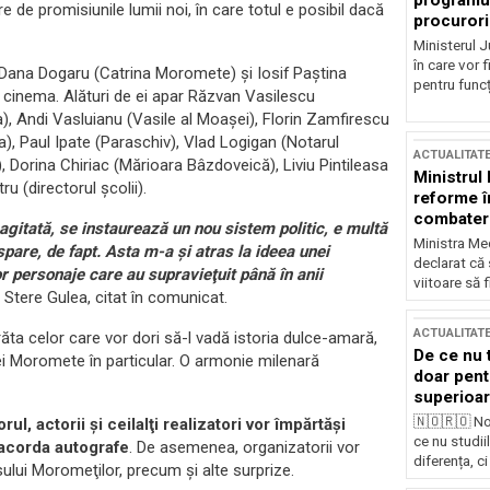
programul
e de promisiunile lumii noi, în care totul e posibil dacă
procurori
Ministerul Ju
în care vor f
 Dana Dogaru (Catrina Moromete) şi Iosif Paştina
pentru funcți
în cinema. Alături de ei apar Răzvan Vasilescu
), Andi Vasluianu (Vasile al Moaşei), Florin Zamfirescu
a), Paul Ipate (Paraschiv), Vlad Logigan (Notarul
ACTUALITAT
Dorina Chiriac (Mărioara Bâzdoveică), Liviu Pintileasa
Ministrul
u (directorul şcolii).
reforme î
combaterea
agitată, se instaurează un nou sistem politic, e multă
Ministra Med
pare, de fapt. Asta m-a şi atras la ideea unei
declarat că
 personaje care au supravieţuit până în anii
viitoare să 
t Stere Gulea, citat în comunicat.
ACTUALITAT
răta celor care vor dori să-l vadă istoria dulce-amară,
De ce nu 
iei Moromete în particular. O armonie milenară
doar pentr
superioar
🇳🇴🇷🇴 No
rul, actorii şi ceilalţi realizatori vor împărtăşi
ce nu studii
r acorda autografe
. De asemenea, organizatorii vor
diferența, ci
sului Moromeţilor, precum şi alte surprize.