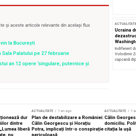
ACTUALITAT
 și aceste articole relevante din același flux
Ucraina d
dezastruo
Washingto
vin la București
incertitud
Indiferent d
a Sala Palatului pe 27 februarie
Volodimir Ze
capcană dip
tui an 12 opere ‘singulare, puternice şi
ACTUALITATE
1 an ago
ACTUALITATE
1 a
cționează dur
Plan de destabilizare a României:
Călin Georgesc
ilor dintre
Călin Georgescu și Horațiu
domiciliu. Poli
 „Lumea liberă
Potra, implicați într-o conspirație
citația la ușă
ate, nu
periculoasă