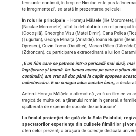
tensiunile continuă, în timp ce Niculae este pus la încercar
te înregimentezi”, se arată în prezentarea peliculei.
În rolurile principale
– Horaţiu Mălăele (Ilie Moromete),
(Niculae Moromete), aflat la debutul într-un rol principal 
(Cocoşilă), Gheorghe Visu (Matei Dimir), Oana Pellea (Fica
(Ţugurlan), George Mihăiţă (Aristide), Ioana Bugarin (Ilean
Oprescu), Cuzin Toma (Oauăbei), Marian Râlea (Cârcâdat), 
(Zdroncan), cu participarea extraordinară a lui Ion Caramitr
„
E un film care se petrece într-o perioadă mai dură, mai 
îngrijorare şi teamă. Iar lumea aceea pe care o ştiam dis
continuări, am vrut să duc până la capăt epopeea acestor
colectivizării. E un omagiu adus acestei lumi
„, a declara
Actorul Horaţiu Mălăele a afirmat că „va fi un film ce va a
tragică de multe ori, a ţăranului român în general, a famil
spulberată de experienţe sociale dezastruoase”.
La finalul proiecţiei de gală de la Sala Palatului, regizo
spectatorilor experienţe din culisele filmărilor şi vo
oferi celor prezenţi o broşură de colecţie dedicată univer