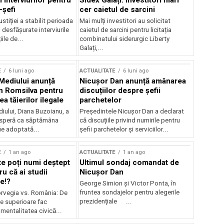
 interviurilor pentru
Sidex Galați: Investitori mari
-șefi
cer caietul de sarcini
stiției a stabilit perioada
Mai mulți investitori au solicitat
i desfășurate interviurile
caietul de sarcini pentru licitația
ile de...
combinatului siderurgic Liberty
Galați,...
E
6 luni ago
ACTUALITATE
6 luni ago
 Mediului anunță
Nicușor Dan anunță amânarea
n Romsilva pentru
discuțiilor despre șefii
 tăierilor ilegale
parchetelor
iului, Diana Buzoianu, a
Președintele Nicușor Dan a declarat
 speră ca săptămâna
că discuțiile privind numirile pentru
fie adoptată...
șefii parchetelor și serviciilor...
E
1 an ago
ACTUALITATE
1 an ago
te poți numi deștept
Ultimul sondaj comandat de
u că ai studii
Nicușor Dan
e!?
George Simion și Victor Ponta, în
fruntea sondajelor pentru alegerile
rvegia vs. România: De
prezidențiale ...
le superioare fac
 mentalitatea civică...