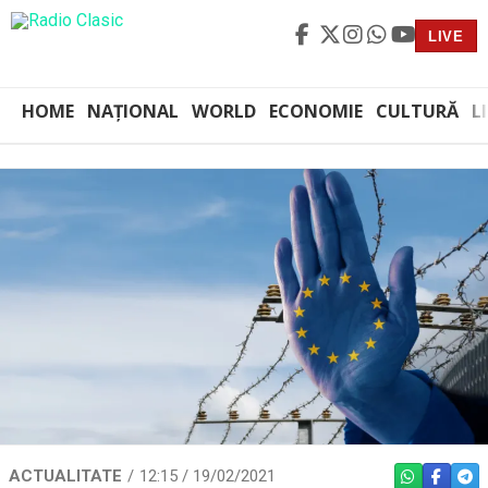
LIVE
HOME
NAȚIONAL
WORLD
ECONOMIE
CULTURĂ
L
ACTUALITATE
12:15 / 19/02/2021
WHATSAPP
FACEBO
TEL