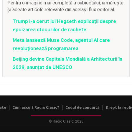
Pentru o imagine mai completă a subiectului, urmărește
și aceste articole relevante din același flux editorial.
Trump i-a cerut lui Hegseth explicații despre
epuizarea stocurilor de rachete
Meta lansează Muse Code, agentul AI care
revoluționează programarea
Beijing devine Capitala Mondială a Arhitecturii în
2029, anunțat de UNESCO
tate
Cum ascult Radio Clasic?
Codul de conduită
Drept la repli
© Radio Clasic, 2026