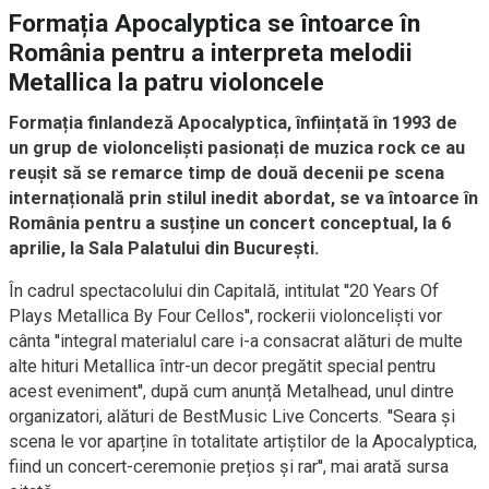
Formația Apocalyptica se întoarce în
România pentru a interpreta melodii
Metallica la patru violoncele
Formația finlandeză Apocalyptica, înființată în 1993 de
un grup de violonceliști pasionați de muzica rock ce au
reușit să se remarce timp de două decenii pe scena
internațională prin stilul inedit abordat, se va întoarce în
România pentru a susține un concert conceptual, la 6
aprilie, la Sala Palatului din București.
În cadrul spectacolului din Capitală, intitulat ''20 Years Of
Plays Metallica By Four Cellos'', rockerii violonceliști vor
cânta ''integral materialul care i-a consacrat alături de multe
alte hituri Metallica într-un decor pregătit special pentru
acest eveniment'', după cum anunță Metalhead, unul dintre
organizatori, alături de BestMusic Live Concerts. ''Seara și
scena le vor aparține în totalitate artiștilor de la Apocalyptica,
fiind un concert-ceremonie prețios și rar'', mai arată sursa