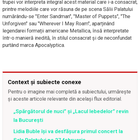
trupei vor interpreta integral acest material care i-a consacrat,
printre melodiile care vor răsuna de pe scena Sălii Palatului
numărându-se "Enter Sandman", "Master of Puppets", "The
Unforgiven" sau "Wherever I May Roam", aparținând
legendarei formații americane Metallica, însă interpretate
într-o manieră inedită, în stilul consacrat și de neconfundat
purtând marca Apocalyptica.
Context și subiecte conexe
Pentru o imagine mai completă a subiectului, urmărește
și aceste articole relevante din același flux editorial.
„Spărgătorul de nuci” și „Lacul lebedelor” revin
la București
Lidia Buble își va desfășura primul concert la
Sala Palatului pe 27 februarie