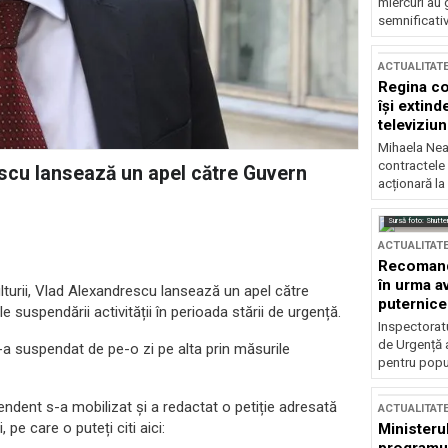
miercuri au 
semnificati
ACTUALITAT
Regina co
își extind
televiziun
Mihaela Nea
contractele 
rescu lansează un apel către Guvern
acționară la
Sursă foto: Shutte
ACTUALITAT
Recomandă
în urma av
lturii, Vlad Alexandrescu lansează un apel către
puternice
e suspendării activității în perioada stării de urgență.
Inspectoratu
de Urgență 
 s-a suspendat de pe-o zi pe alta prin măsurile
pentru popula
endent s-a mobilizat și a redactat o petiție adresată
ACTUALITAT
pe care o puteți citi aici:
Ministerul