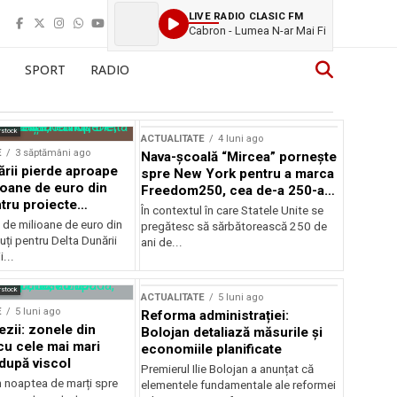
LIVE RADIO CLASIC FM
Cabron - Lumea N-ar Mai Fi
SPORT
RADIO
rstock
ACTUALITATE
4 luni ago
E
3 săptămâni ago
Nava-școală “Mircea” pornește
ării pierde aproape
spre New York pentru a marca
ioane de euro din
Freedom250, cea de-a 250-a
tru proiecte
aniversare a Statelor Unite
În contextul în care Statele Unite se
de milioane de euro din
pregătesc să sărbătorească 250 de
ți pentru Delta Dunării
ani de...
...
rstock
ACTUALITATE
5 luni ago
E
5 luni ago
Reforma administrației:
ezii: zonele din
Bolojan detaliază măsurile și
u cele mai mari
economiile planificate
după viscol
Premierul Ilie Bolojan a anunțat că
n noaptea de marți spre
elementele fundamentale ale reformei