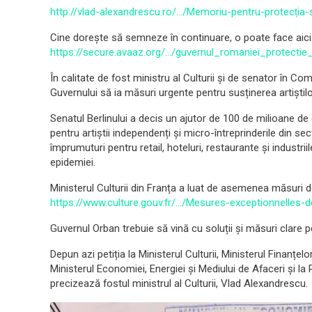
http://vlad-alexandrescu.ro/…/Memoriu-pentru-protecția
Cine dorește să semneze în continuare, o poate face aici
https://secure.avaaz.org/…/guvernul_romaniei_protecti
În calitate de fost ministru al Culturii și de senator în C
Guvernului să ia măsuri urgente pentru susținerea artiștil
Senatul Berlinului a decis un ajutor de 100 de milioane de
pentru artiștii independenți și micro-întreprinderile din se
împrumuturi pentru retail, hoteluri, restaurante și industri
epidemiei.
Ministerul Culturii din Franța a luat de asemenea măsuri d
https://www.culture.gouv.fr/…/Mesures-exceptionnelles-
Guvernul Orban trebuie să vină cu soluții și măsuri clare pe
Depun azi petiția la Ministerul Culturii, Ministerul Finanțelo
Ministerul Economiei, Energiei și Mediului de Afaceri și l
precizează fostul ministrul al Culturii, Vlad Alexandrescu.