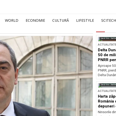
WORLD
ECONOMIE
CULTURĂ
LIFESTYLE
SCITECH
Sursă foto: Shutte
ACTUALITAT
Delta Dun
50 de mil
PNRR pen
esențiale
Aproape 50 
PNRR, pierdu
Delta Dunării
Sursă foto: Shutte
ACTUALITAT
Harta zăp
România c
depuneri 
Ninsorile di