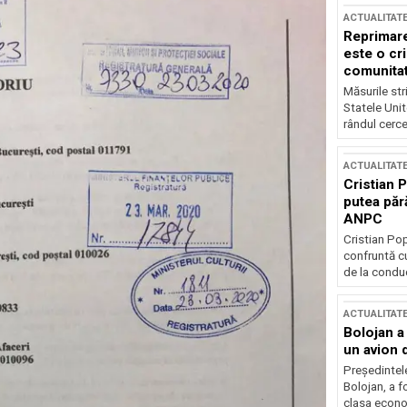
ACTUALITAT
Reprimare
este o cri
comunitate
Măsurile stri
Statele Unit
rândul cerce
ACTUALITAT
Cristian 
putea păr
ANPC
Cristian Po
confruntă cu
de la conduc
ACTUALITAT
Bolojan a
un avion d
Președintele
Bolojan, a f
clasa econom