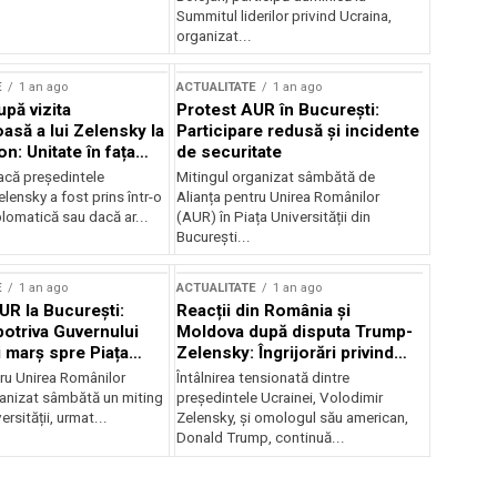
Summitul liderilor privind Ucraina,
organizat...
E
1 an ago
ACTUALITATE
1 an ago
upă vizita
Protest AUR în București:
asă a lui Zelensky la
Participare redusă și incidente
n: Unitate în fața
de securitate
inii
acă președintele
Mitingul organizat sâmbătă de
lensky a fost prins într-o
Alianța pentru Unirea Românilor
lomatică sau dacă ar...
(AUR) în Piața Universității din
București...
E
1 an ago
ACTUALITATE
1 an ago
UR la București:
Reacții din România și
potriva Guvernului
Moldova după disputa Trump-
i marș spre Piața
Zelensky: Îngrijorări privind
securitatea regională
tru Unirea Românilor
Întâlnirea tensionată dintre
anizat sâmbătă un miting
președintele Ucrainei, Volodimir
ersității, urmat...
Zelensky, și omologul său american,
Donald Trump, continuă...