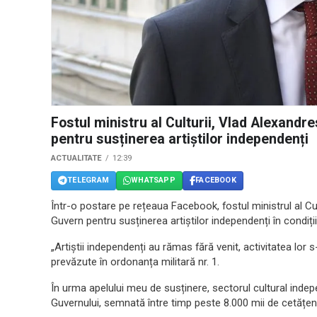
Fostul ministru al Culturii, Vlad Alexand
pentru susținerea artiștilor independenți
ACTUALITATE
12:39
TELEGRAM
WHATSAPP
FACEBOOK
Într-o postare pe rețeaua Facebook, fostul ministrul al Cu
Guvern pentru susținerea artiștilor independenți în condițiil
„Artiștii independenți au rămas fără venit, activitatea lor
prevăzute în ordonanța militară nr. 1.
În urma apelului meu de susținere, sectorul cultural indep
Guvernului, semnată între timp peste 8.000 mii de cetățeni, 