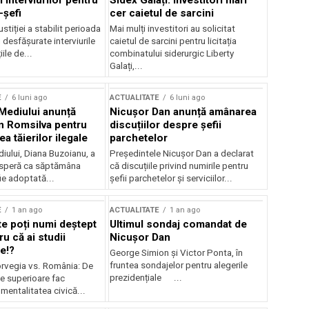
 interviurilor pentru
Sidex Galați: Investitori mari
-șefi
cer caietul de sarcini
stiției a stabilit perioada
Mai mulți investitori au solicitat
i desfășurate interviurile
caietul de sarcini pentru licitația
ile de...
combinatului siderurgic Liberty
Galați,...
E
6 luni ago
ACTUALITATE
6 luni ago
 Mediului anunță
Nicușor Dan anunță amânarea
n Romsilva pentru
discuțiilor despre șefii
 tăierilor ilegale
parchetelor
iului, Diana Buzoianu, a
Președintele Nicușor Dan a declarat
 speră ca săptămâna
că discuțiile privind numirile pentru
fie adoptată...
șefii parchetelor și serviciilor...
E
1 an ago
ACTUALITATE
1 an ago
te poți numi deștept
Ultimul sondaj comandat de
u că ai studii
Nicușor Dan
e!?
George Simion și Victor Ponta, în
fruntea sondajelor pentru alegerile
rvegia vs. România: De
prezidențiale ...
le superioare fac
 mentalitatea civică...