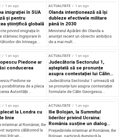
E
1 an ago
ACTUALITATE
1 an ago
a imigrației în SUA
Olanda intenționează să își
ză și pentru
dubleze efectivele militare
a științifică globală
până în 2030
cte privind imigrația în
Ministerul Apărării din Olanda a
e stârnesc îngrijorare în
anunțat recent un obiectiv ambițios
tătorilor din întreaga...
de a mai mult...
E
1 an ago
ACTUALITATE
1 an ago
Popescu Piedone ar
Judecătoria Sectorului 1,
ăsi conducerea
așteptată să se pronunțe
asupra contestației lui Călin
Georgescu privind controlul
pescu Piedone se
Judecătoria Sectorului 1 urmează să
judiciar
 posibilitatea de a pleca
se pronunțe luni asupra contestației
erea Autorității...
formulate de Călin Georgescu...
E
1 an ago
ACTUALITATE
1 an ago
 plecat la Londra cu
Ilie Bolojan, la Summitul
e linie
liderilor privind Ucraina:
România susține un dialog
 interimar al României, Ilie
transatlantic pentru securitate
ost surprins călătorind la
Președintele interimar al României, Ilie
și stabilitate
ic într-un...
Bolojan, participă duminică la