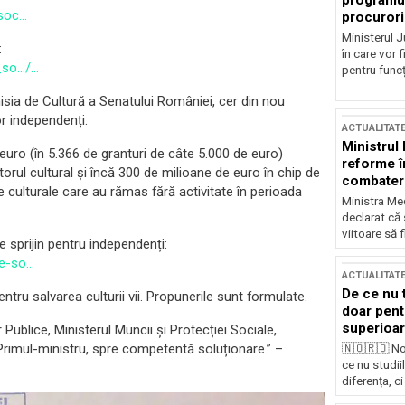
programul
-soc…
procurori
Ministerul Ju
:
în care vor f
e_so…/…
pentru funcți
omisia de Cultură a Senatului României, cer din nou
or independenți.
ACTUALITAT
Ministrul
 euro (în 5.366 de granturi de câte 5.000 de euro)
reforme î
ctorul cultural și încă 300 de milioane de euro în chip de
combaterea
ile culturale care au rămas fără activitate în perioada
Ministra Med
declarat că
viitoare să 
e sprijin pentru independenți:
de-so…
ACTUALITAT
De ce nu 
ntru salvarea culturii vii. Propunerile sunt formulate.
doar pentr
superioar
r Publice, Ministerul Muncii și Protecției Sociale,
a Primul-ministru, spre competentă soluționare.” –
🇳🇴🇷🇴 No
ce nu studii
diferența, ci