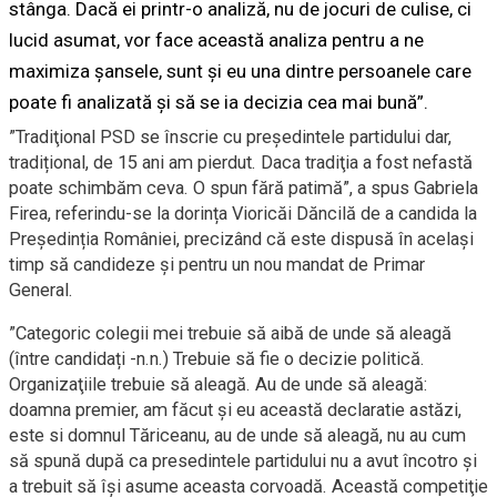
stânga. Dacă ei printr-o analiză, nu de jocuri de culise, ci
lucid asumat, vor face această analiza pentru a ne
maximiza șansele, sunt și eu una dintre persoanele care
poate fi analizată și să se ia decizia cea mai bună”.
”Tradiţional PSD se înscrie cu preşedintele partidului dar,
tradițional, de 15 ani am pierdut. Daca tradiţia a fost nefastă
poate schimbăm ceva. O spun fără patimă”, a spus Gabriela
Firea, referindu-se la dorința Vioricăi Dăncilă de a candida la
Președinția României, precizând că este dispusă în același
timp să candideze și pentru un nou mandat de Primar
General.
”Categoric colegii mei trebuie să aibă de unde să aleagă
(între candidați -n.n.) Trebuie să fie o decizie politică.
Organizaţiile trebuie să aleagă. Au de unde să aleagă:
doamna premier, am făcut și eu această declaratie astăzi,
este si domnul Tăriceanu, au de unde să aleagă, nu au cum
să spună după ca presedintele partidului nu a avut încotro și
a trebuit să își asume aceasta corvoadă. Această competiţie