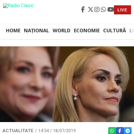
LIVE
HOME
NAȚIONAL
WORLD
ECONOMIE
CULTURĂ
L
ACTUALITATE
14:54 / 18/07/2019
WHATSAPP
FACEBO
TEL