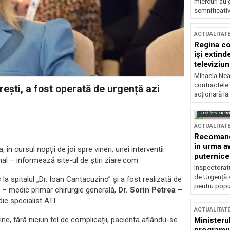
miercuri au 
semnificati
ACTUALITAT
Regina co
își extind
televiziun
Mihaela Nea
contractele 
rești, a fost operată de urgență azi
acționară la
Sursă foto: Shutte
ACTUALITAT
Recomandă
în urma av
 in cursul nopții de joi spre vineri, unei interventii
puternice
nal – informează site-ul de știri ziare.com
Inspectoratu
de Urgență 
 la spitalul „Dr. Ioan Cantacuzino” și a fost realizată de
pentru popula
– medic primar chirurgie generală,
Dr. Sorin Petrea
–
c specialist ATI.
ACTUALITAT
ne, fără niciun fel de complicații, pacienta aflându-se
Ministerul