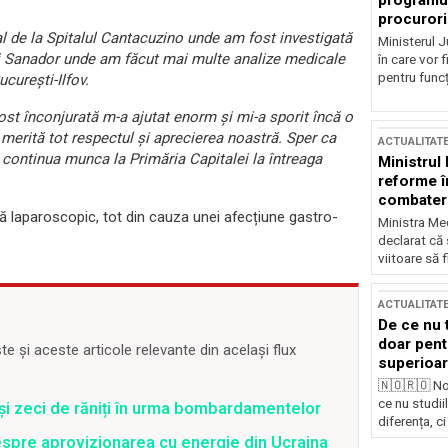
programul
procurori
l de la Spitalul Cantacuzino unde am fost investigată
Ministerul Ju
 și Sanador unde am făcut mai multe analize medicale
în care vor f
pentru funcți
curești-Ilfov.
ost înconjurată m-a ajutat enorm și mi-a sporit încă o
merită tot respectul și aprecierea noastră. Sper ca
ACTUALITAT
 continua munca la Primăria Capitalei la întreaga
Ministrul
reforme î
combaterea
ă laparoscopic, tot din cauza unei afecțiune gastro-
Ministra Med
declarat că
viitoare să 
ACTUALITAT
De ce nu 
doar pentr
 și aceste articole relevante din același flux
superioar
🇳🇴🇷🇴 No
ce nu studii
 și zeci de răniți în urma bombardamentelor
diferența, ci
spre aprovizionarea cu energie din Ucraina