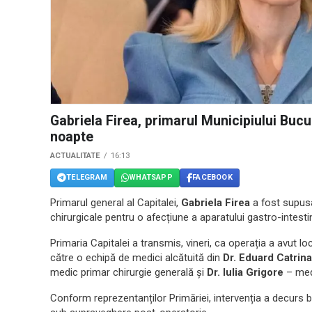
Gabriela Firea, primarul Municipiului Bucu
noapte
ACTUALITATE
16:13
TELEGRAM
WHATSAPP
FACEBOOK
Primarul general al Capitalei,
Gabriela Firea
a fost supusa,
chirurgicale pentru o afecțiune a aparatului gastro-intesti
Primaria Capitalei a transmis, vineri, ca operația a avut loc
către o echipă de medici alcătuită din
Dr. Eduard Catrina
medic primar chirurgie generală și
Dr. Iulia Grigore
– medi
Conform reprezentanților Primăriei, intervenția a decurs bi