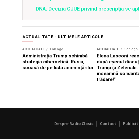
DNA: Decizia CJUE privind prescripția se apli
ACTUALITATE - ULTIMELE ARTICOLE
ACTUALITATE
1 an ago
ACTUALITATE
1 an ago
Administrația Trump schimbă
Elena Lasconi rea
strategia cibernetică: Rusia,
după eșecul discuți
scoasă de pe lista amenințărilor
Trump și Zelenski:
înseamnă solidarit
trădare!”
Despre Radio Clasic
Contact
Publici