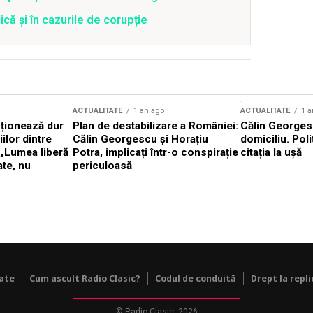
că și în cazurile de corupție
ACTUALITATE
1 an ago
ACTUALITATE
1 a
cționează dur
Plan de destabilizare a României:
Călin Georgesc
ilor dintre
Călin Georgescu și Horațiu
domiciliu. Poli
 „Lumea liberă
Potra, implicați într-o conspirație
citația la ușă
ate, nu
periculoasă
tate
Cum ascult Radio Clasic?
Codul de conduită
Drept la repli
© Radio Clasic, 2026