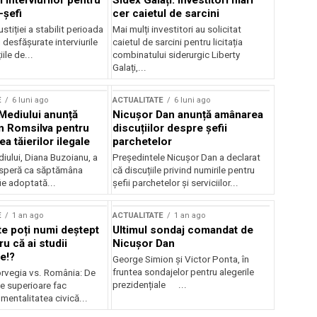
 interviurilor pentru
Sidex Galați: Investitori mari
-șefi
cer caietul de sarcini
stiției a stabilit perioada
Mai mulți investitori au solicitat
i desfășurate interviurile
caietul de sarcini pentru licitația
ile de...
combinatului siderurgic Liberty
Galați,...
E
6 luni ago
ACTUALITATE
6 luni ago
 Mediului anunță
Nicușor Dan anunță amânarea
n Romsilva pentru
discuțiilor despre șefii
 tăierilor ilegale
parchetelor
iului, Diana Buzoianu, a
Președintele Nicușor Dan a declarat
 speră ca săptămâna
că discuțiile privind numirile pentru
fie adoptată...
șefii parchetelor și serviciilor...
E
1 an ago
ACTUALITATE
1 an ago
te poți numi deștept
Ultimul sondaj comandat de
u că ai studii
Nicușor Dan
e!?
George Simion și Victor Ponta, în
fruntea sondajelor pentru alegerile
rvegia vs. România: De
prezidențiale ...
le superioare fac
 mentalitatea civică...