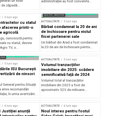
generat un strat
administrației au fost convenite...
v de zăpadă...
Sursă foto: Shutterstock
E
5 luni ago
ACTUALITATE
5 luni ago
ntractelor cu statul
Bărbat condamnat la 20 de ani
e afacerea printr-o
de închisoare pentru violul
e agricolă
fiicei partenerei sale
gu, cunoscută pentru
Un bărbat din Arad a fost condamnat
sale cu statul, devine
la 20 de ani de închisoare pentru...
 Agro TV, o...
rstock
ACTUALITATE
5 luni ago
E
5 luni ago
Volumul tranzacțiilor
rile ISU București
imobiliare din 2025: scădere
ertizării de ninsori
semnificativă față de 2024
Volumul total al tranzacțiilor
l General pentru Situații
imobiliare din 2025 a fost de
a emis recomandări
aproximativ 525 de milioane...
ție, în urma avertizării...
E
6 luni ago
ACTUALITATE
6 luni ago
 Justiției anunță
Noul interes pentru fostul