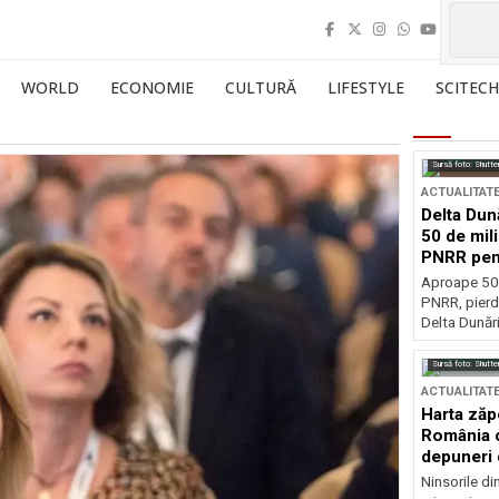
WORLD
ECONOMIE
CULTURĂ
LIFESTYLE
SCITECH
Sursă foto: Shutte
ACTUALITAT
Delta Dun
50 de mil
PNRR pen
esențiale
Aproape 50 
PNRR, pierdu
Delta Dunării
Sursă foto: Shutte
ACTUALITAT
Harta zăp
România c
depuneri 
Ninsorile di