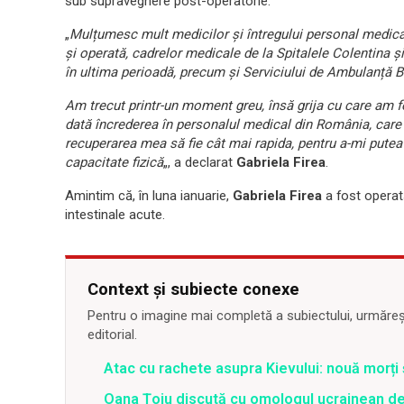
sub supraveghere post-operatorie.
„
Mulțumesc mult medicilor și întregului personal medica
și operată, cadrelor medicale de la Spitalele Colentina
în ultima perioadă, precum și Serviciului de Ambulanță Bu
Am trecut printr-un moment greu, însă grija cu care am f
dată încrederea în personalul medical din România, care 
recuperarea mea să fie cât mai rapida, pentru a-mi putea
capacitate fizică
„, a declarat
Gabriela Firea
.
Amintim că, în luna ianuarie,
Gabriela Firea
a fost operat
intestinale acute.
Context și subiecte conexe
Pentru o imagine mai completă a subiectului, urmărește
editorial.
Atac cu rachete asupra Kievului: nouă morți
Oana Țoiu discută cu omologul ucrainean de