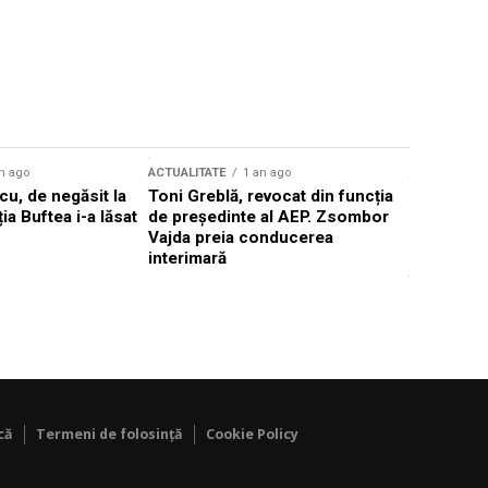
n ago
ACTUALITATE
1 an ago
ACTUALITATE
u, de negăsit la
Toni Greblă, revocat din funcția
Ilie Boloj
ția Buftea i-a lăsat
de președinte al AEP. Zsombor
alegerilor
Vajda preia conducerea
constituți
interimară
concentră
viitoarelo
că
Termeni de folosință
Cookie Policy