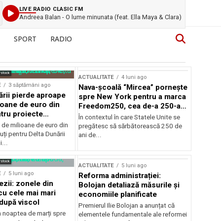
LIVE RADIO CLASIC FM
Andreea Balan - O lume minunata (feat. Ella Maya & Clara)
SPORT
RADIO
rstock
ACTUALITATE
4 luni ago
E
3 săptămâni ago
Nava-școală “Mircea” pornește
ării pierde aproape
spre New York pentru a marca
ioane de euro din
Freedom250, cea de-a 250-a
tru proiecte
aniversare a Statelor Unite
În contextul în care Statele Unite se
de milioane de euro din
pregătesc să sărbătorească 250 de
ți pentru Delta Dunării
ani de...
...
rstock
ACTUALITATE
5 luni ago
E
5 luni ago
Reforma administrației:
ezii: zonele din
Bolojan detaliază măsurile și
u cele mai mari
economiile planificate
după viscol
Premierul Ilie Bolojan a anunțat că
n noaptea de marți spre
elementele fundamentale ale reformei