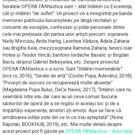
Seratele OPERA FANtastica sunt – atât întâlniri cu Excelența,
cât și întâlniri ”de suflet”. Un proiect ce a înregistrat pe banda
memoriei publicului bucureștean, pe lângă recitaluri și
concerte de excepție, confesiuni și pilde personale dintre
cele mai prețioase din partea unor artiști precum: sopranele
Nelly Miricioiu, Anita Hartig, Leontina Văduva, Adela Zaharia
sau Brigitta Kele, mezzosoprana Ramona Zaharia, tenorii Ioan
Hotea și Teodor Ilincăi, baritonii Iordache Basalic și Bogdan
Baciu, dirijorul Gabriel Bebeșelea, etc. Despre proiectul
OPERA FANtastica s-a scris: Sunt ”întâlniri memorabile”
(evz.ro, 2016); ”Serate de artă” (Costin Popa, Adevărul, 2018);
”Povești de succes ce recuperează multe absențe”
(Magdalena Popa Buluc, DeCe News, 2017); ”Întâlniri care nu
seamănă între ele, dar care au un ceva comun: bucuria
iubitorilor de operă de a se regăsi în același loc și de a
împărtăși experiențe, amintiri șți emoții. Așa se face că
următoarea ediție este din ce în ce mai așteptată” (Nona
Rapotan, BOOKHUB, 2019), etc. Mai multe detalii despre
acest proiect pot fi găsite pe
OPERA FANtastica – Asociația