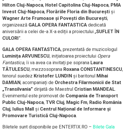
Hilton Cluj-Napoca
,
Hotel Capitolina Cluj-Napoca
,
PMA
Invest Cluj-Napoca
,
Florăriile Floria
din București
și
Wagner Arte Frumoase și Povești din București
,
organizează
GALA OPERA FANTASTICA
dedicată
aniversării a celei de-a X-a ediții a proiectului „
SUFLET ÎN
CULORI
”.
GALA OPERA FANTASTICA
, prezentată de muzicologul
Luminița ARVUNESCU
, inițiatoarea proiectului
Opera
Fantastica
, îi va avea ca invitați pe soprana
Laura
TĂTULESCU
, mezzosoprana
Roxana CONSTANTINESCU
,
tenorul suedez
Kristofer LUNDIN
și baritonul
Mihai
DAMIAN
, acompaniați de
Orchestra
Filarmonicii de Stat
„
Transilvania”
dirijată de Maestrul
Cristian MANDEAL
.
Evenimentul este promovat de
Compania de Transport
Public Cluj-Napoca
,
TVR Cluj
,
Magic Fm
,
Radio România
Cluj
,
Iulius Mall
și
Centrul Național de Informare și
Promovare Turistică Cluj-Napoca
.
Biletele sunt disponibile pe ENTERTIX.RO –
Bilete Gala