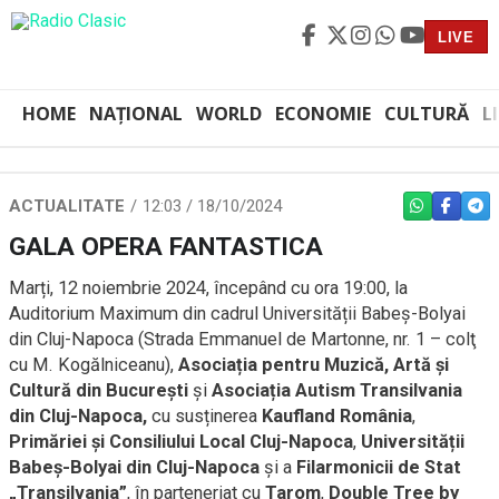
LIVE
HOME
NAȚIONAL
WORLD
ECONOMIE
CULTURĂ
L
ACTUALITATE
12:03 / 18/10/2024
WHATSAPP
FACEBO
TEL
GALA OPERA FANTASTICA
Marți, 12 noiembrie 2024, începând cu ora 19:00, la
Auditorium Maximum din cadrul Universității Babeș-Bolyai
din Cluj-Napoca (Strada Emmanuel de Martonne, nr. 1 – colţ
cu M. Kogălniceanu),
Asociația pentru Muzică, Artă și
Cultură din București
și
Asociația Autism Transilvania
din Cluj-Napoca,
cu susținerea
Kaufland România
,
Primăriei și Consiliului Local Cluj-Napoca
,
Universității
Babeș-Bolyai din Cluj-Napoca
și a
Filarmonicii de Stat
„
Transilvania”
, în parteneriat cu
Tarom
,
Double Tree by