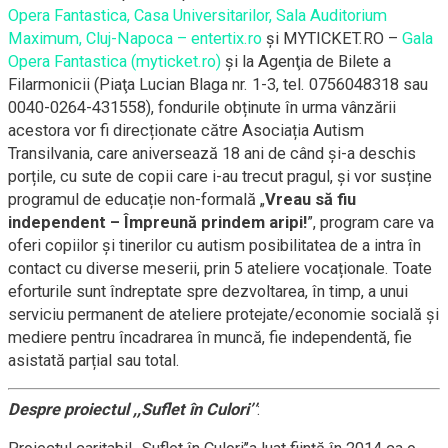
Opera Fantastica, Casa Universitarilor, Sala Auditorium
Maximum, Cluj-Napoca – entertix.ro
și MYTICKET.RO –
Gala
Opera Fantastica (myticket.ro)
și la Agenţia de Bilete a
Filarmonicii (Piaţa Lucian Blaga nr. 1-3, tel. 0756048318 sau
0040-0264-431558), fondurile obținute în urma vânzării
acestora vor fi direcționate către Asociația Autism
Transilvania, care aniversează 18 ani de când și-a deschis
porțile, cu sute de copii care i-au trecut pragul, și vor susține
programul de educație non-formală „
Vreau să fiu
independent – Împreună prindem aripi!
”, program care va
oferi copiilor și tinerilor cu autism posibilitatea de a intra în
contact cu diverse meserii, prin 5 ateliere vocaționale. Toate
eforturile sunt îndreptate spre dezvoltarea, în timp, a unui
serviciu permanent de ateliere protejate/economie socială și
mediere pentru încadrarea în muncă, fie independentă, fie
asistată parțial sau total.
Despre proiectul ,,Suflet în Culori’’
: