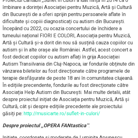
Proiectul caritabil ,,Suflet în Culori’’a luat ființă în 2014 ca o
îmbinare a dorinței Asociației pentru Muzică, Artă și Cultură
din București de a oferi sprijin pentru persoanele aflate în
dificultate și copiii diagnosticați cu autism din București.
Începând cu 2022, cu ocazia concertului de închidere a
turneului național FIORI E COLORI, Asociația pentru Muzică,
Artă și Cultură și-a dorit din nou să susțină cauza copiilor cu
autism și în alte orașe ale României. Astfel, acest concert a
fost dedicat copiilor cu autism aflați în grija Asociației
Autism Transilvania din Cluj-Napoca, iar fondurile obținute din
vânzarea biletelor au fost direcționate către programele de
terapie desfășurate de peste 18 ani în comunitatea clujeană.
În edițiile precendente, fondurile au fost direcționate către
Asociația Help Autism din București. Mai multe detalii, atât
despre proiectul inițiat de Asociația pentru Muzică, Artă și
Cultură, cât și despre edițiile precedente ale proiectului
găsiți pe:
http://musicarte.ro/suflet-in-culori/
Despre proiectul ,,OPERA FANtastica’’
:
Inițiate, coordonate și moderate de Luminița Arvunescu,