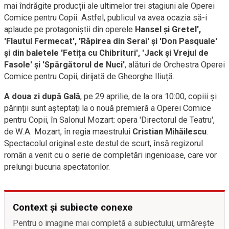
mai îndrăgite producții ale ultimelor trei stagiuni ale Operei
Comice pentru Copii. Astfel, publicul va avea ocazia să-i
aplaude pe protagoniștii din operele
Hansel și Gretel',
'Flautul Fermecat', 'Răpirea din Serai' și 'Don Pasquale'
și din baletele 'Fetița cu Chibrituri', 'Jack și Vrejul de
Fasole' și 'Spărgătorul de Nuci'
, alături de Orchestra Operei
Comice pentru Copii, dirijată de Gheorghe Iliuță.
A doua zi după Gală
, pe 29 aprilie, de la ora 10:00, copiii și
părinții sunt așteptați la o nouă premieră a Operei Comice
pentru Copii, în Salonul Mozart: opera 'Directorul de Teatru',
de W.A. Mozart, în regia maestrului
Cristian Mihăilescu
.
Spectacolul original este destul de scurt, însă regizorul
român a venit cu o serie de completări ingenioase, care vor
prelungi bucuria spectatorilor.
Context și subiecte conexe
Pentru o imagine mai completă a subiectului, urmărește