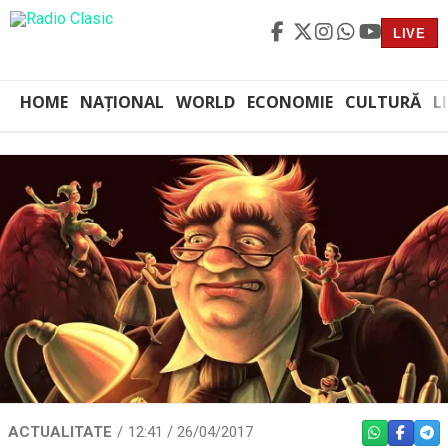
LIVE
HOME
NAȚIONAL
WORLD
ECONOMIE
CULTURĂ
L
ACTUALITATE
12:41 / 26/04/2017
WHATSAPP
FACEBO
TEL