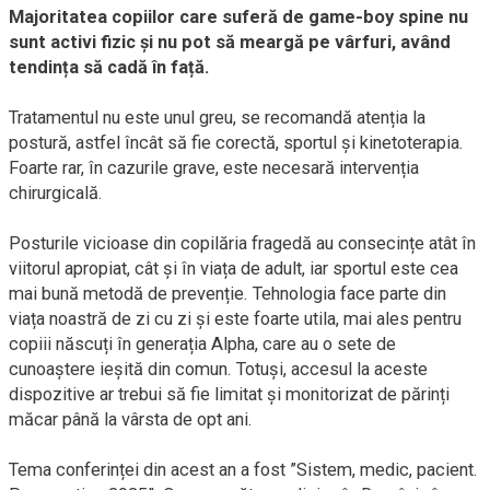
Majoritatea copiilor care suferă de game-boy spine nu
sunt activi fizic și nu pot să meargă pe vârfuri, având
tendința să cadă în față.
Tratamentul nu este unul greu, se recomandă atenția la
postură, astfel încât să fie corectă, sportul și kinetoterapia.
Foarte rar, în cazurile grave, este necesară intervenția
chirurgicală.
Posturile vicioase din copilăria fragedă au consecințe atât în
viitorul apropiat, cât și în viața de adult, iar sportul este cea
mai bună metodă de prevenție. Tehnologia face parte din
viața noastră de zi cu zi și este foarte utila, mai ales pentru
copiii născuți în generația Alpha, care au o sete de
cunoaștere ieșită din comun. Totuși, accesul la aceste
dispozitive ar trebui să fie limitat și monitorizat de părinți
măcar până la vârsta de opt ani.
Tema conferinței din acest an a fost ”Sistem, medic, pacient.