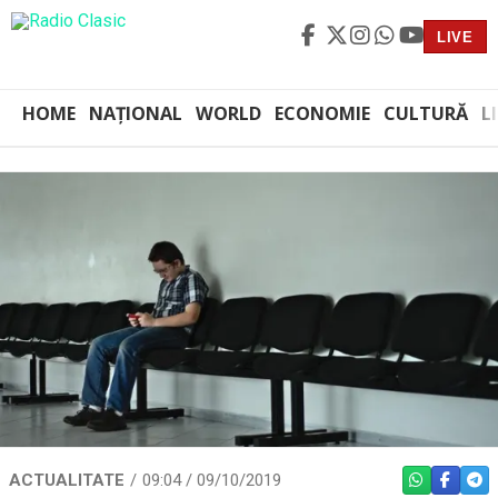
LIVE
HOME
NAȚIONAL
WORLD
ECONOMIE
CULTURĂ
L
ACTUALITATE
09:04 / 09/10/2019
WHATSAPP
FACEBO
TEL