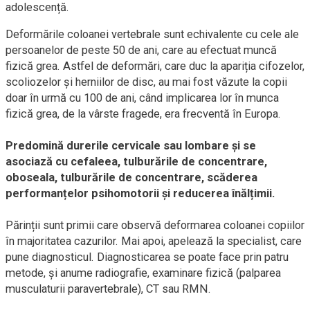
adolescență.
Deformările coloanei vertebrale sunt echivalente cu cele ale
persoanelor de peste 50 de ani, care au efectuat muncă
fizică grea. Astfel de deformări, care duc la apariția cifozelor,
scoliozelor și herniilor de disc, au mai fost văzute la copii
doar în urmă cu 100 de ani, când implicarea lor în munca
fizică grea, de la vârste fragede, era frecventă în Europa.
Predomină durerile cervicale sau lombare și se
asociază cu cefaleea, tulburările de concentrare,
oboseala, tulburările de concentrare, scăderea
performanțelor psihomotorii și reducerea înălțimii.
Părinții sunt primii care observă deformarea coloanei copiilor
în majoritatea cazurilor. Mai apoi, apelează la specialist, care
pune diagnosticul. Diagnosticarea se poate face prin patru
metode, și anume radiografie, examinare fizică (palparea
musculaturii paravertebrale), CT sau RMN.