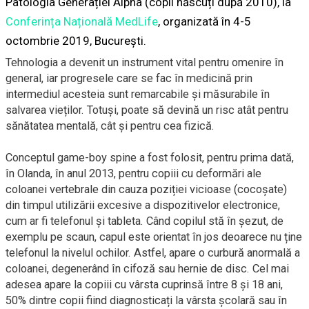
Patologia Generației Alpha (copii născuți după 2010), la
Conferința Națională MedLife
, organizată în 4-5
octombrie 2019, București.
Tehnologia a devenit un instrument vital pentru omenire în
general, iar progresele care se fac în medicină prin
intermediul acesteia sunt remarcabile și măsurabile în
salvarea vieților. Totuși, poate să devină un risc atât pentru
sănătatea mentală, cât și pentru cea fizică.
Conceptul game-boy spine a fost folosit, pentru prima dată,
în Olanda, în anul 2013, pentru copiii cu deformări ale
coloanei vertebrale din cauza poziției vicioase (cocoșate)
din timpul utilizării excesive a dispozitivelor electronice,
cum ar fi telefonul și tableta. Când copilul stă în șezut, de
exemplu pe scaun, capul este orientat în jos deoarece nu ține
telefonul la nivelul ochilor. Astfel, apare o curbură anormală a
coloanei, degenerând în cifoză sau hernie de disc. Cel mai
adesea apare la copiii cu vârsta cuprinsă între 8 și 18 ani,
50% dintre copii fiind diagnosticați la vârsta școlară sau în