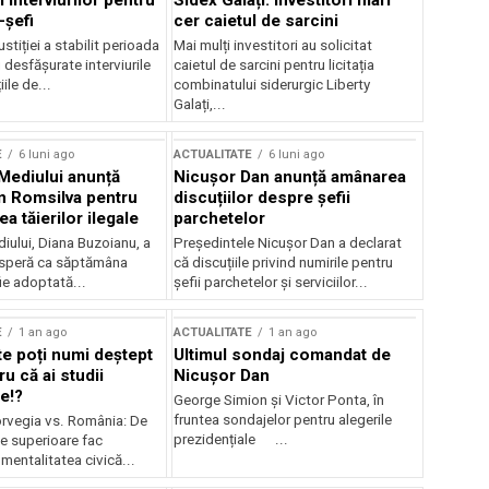
 interviurilor pentru
Sidex Galați: Investitori mari
-șefi
cer caietul de sarcini
stiției a stabilit perioada
Mai mulți investitori au solicitat
i desfășurate interviurile
caietul de sarcini pentru licitația
ile de...
combinatului siderurgic Liberty
Galați,...
E
6 luni ago
ACTUALITATE
6 luni ago
 Mediului anunță
Nicușor Dan anunță amânarea
n Romsilva pentru
discuțiilor despre șefii
 tăierilor ilegale
parchetelor
iului, Diana Buzoianu, a
Președintele Nicușor Dan a declarat
 speră ca săptămâna
că discuțiile privind numirile pentru
fie adoptată...
șefii parchetelor și serviciilor...
E
1 an ago
ACTUALITATE
1 an ago
te poți numi deștept
Ultimul sondaj comandat de
u că ai studii
Nicușor Dan
e!?
George Simion și Victor Ponta, în
fruntea sondajelor pentru alegerile
rvegia vs. România: De
prezidențiale ...
le superioare fac
 mentalitatea civică...