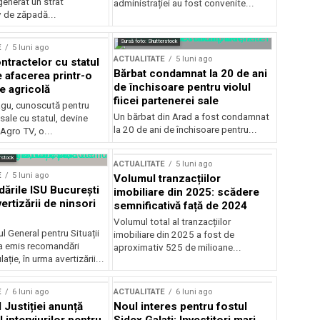
generat un strat
administrației au fost convenite...
v de zăpadă...
Sursă foto: Shutterstock
E
5 luni ago
ACTUALITATE
5 luni ago
ntractelor cu statul
Bărbat condamnat la 20 de ani
e afacerea printr-o
de închisoare pentru violul
e agricolă
fiicei partenerei sale
gu, cunoscută pentru
Un bărbat din Arad a fost condamnat
sale cu statul, devine
la 20 de ani de închisoare pentru...
 Agro TV, o...
rstock
ACTUALITATE
5 luni ago
E
5 luni ago
Volumul tranzacțiilor
rile ISU București
imobiliare din 2025: scădere
ertizării de ninsori
semnificativă față de 2024
Volumul total al tranzacțiilor
l General pentru Situații
imobiliare din 2025 a fost de
a emis recomandări
aproximativ 525 de milioane...
ție, în urma avertizării...
E
6 luni ago
ACTUALITATE
6 luni ago
 Justiției anunță
Noul interes pentru fostul