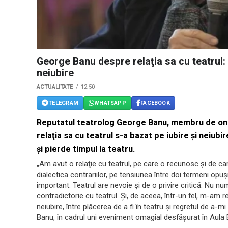
George Banu despre relaţia sa cu teatrul: A
neiubire
ACTUALITATE
12:50
TELEGRAM
WHATSAPP
FACEBOOK
Reputatul teatrolog George Banu, membru de ono
relaţia sa cu teatrul s-a bazat pe iubire şi neiubir
şi pierde timpul la teatru.
„Am avut o relaţie cu teatrul, pe care o recunosc şi de c
dialectica contrariilor, pe tensiunea între doi termeni opuşi,
important. Teatrul are nevoie şi de o privire critică. Nu numa
contradictorie cu teatrul. Şi, de aceea, într-un fel, m-am re
neiubire, între plăcerea de a fi în teatru şi regretul de a-m
Banu, în cadrul uni eveniment omagial desfăşurat în Aula