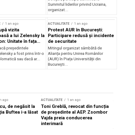
Summitul liderilor privind Ucraina,
organizat...
E
1 an ago
ACTUALITATE
1 an ago
upă vizita
Protest AUR în București:
asă a lui Zelensky la
Participare redusă și incidente
n: Unitate în fața
de securitate
inii
acă președintele
Mitingul organizat sâmbătă de
lensky a fost prins într-o
Alianța pentru Unirea Românilor
lomatică sau dacă ar...
(AUR) în Piața Universității din
București...
n ago
ACTUALITATE
1 an ago
ACTUALITATE
u, de negăsit la
Toni Greblă, revocat din funcția
Ilie Boloj
ția Buftea i-a lăsat
de președinte al AEP. Zsombor
alegerilor
Vajda preia conducerea
constituți
interimară
concentră
viitoarelo