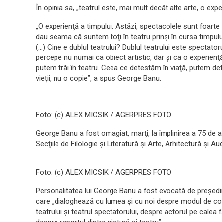
În opinia sa, „teatrul este, mai mult decât alte arte, o expe
„O experienţă a timpului. Astăzi, spectacolele sunt foarte 
dau seama că suntem toţi în teatru prinşi în cursa timpului.
(…) Cine e dublul teatrului? Dublul teatrului este spectatoru
percepe nu numai ca obiect artistic, dar şi ca o experienţ
putem trăi în teatru. Ceea ce detestăm în viaţă, putem detes
vieţii, nu o copie”, a spus George Banu.
Foto: (c) ALEX MICSIK / AGERPRES FOTO
George Banu a fost omagiat, marţi, la împlinirea a 75 de a
Secţiile de Filologie şi Literatură şi Arte, Arhitectură şi
Foto: (c) ALEX MICSIK / AGERPRES FOTO
Personalitatea lui George Banu a fost evocată de preşedin
care „dialoghează cu lumea şi cu noi despre modul de com
teatrului şi teatrul spectatorului, despre actorul pe cale