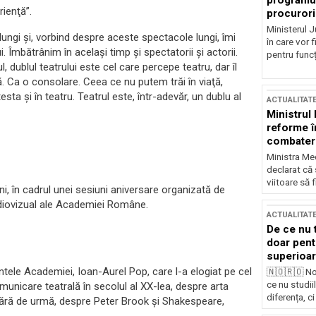
programul
rienţă”.
procurori
Ministerul Ju
lungi şi, vorbind despre aceste spectacole lungi, îmi
în care vor f
 Îmbătrânim în acelaşi timp şi spectatorii şi actorii.
pentru funcți
l, dublul teatrului este cel care percepe teatru, dar îl
ă. Ca o consolare. Ceea ce nu putem trăi în viaţă,
ta şi în teatru. Teatrul este, într-adevăr, un dublu al
ACTUALITAT
Ministrul
reforme î
combaterea
Ministra Med
declarat că
viitoare să 
ni, în cadrul unei sesiuni aniversare organizată de
 Audiovizual ale Academiei Române.
ACTUALITAT
De ce nu 
doar pentr
superioar
tele Academiei, Ioan-Aurel Pop, care l-a elogiat pe cel
🇳🇴🇷🇴 No
ce nu studii
unicare teatrală în secolul al XX-lea, despre arta
diferența, ci
a fără de urmă, despre Peter Brook şi Shakespeare,