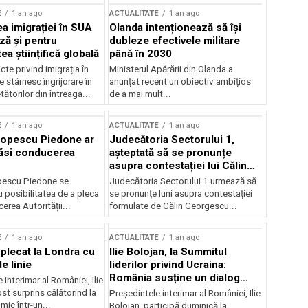
E
1 an ago
ACTUALITATE
1 an ago
a imigrației în SUA
Olanda intenționează să își
ză și pentru
dubleze efectivele militare
a științifică globală
până în 2030
cte privind imigrația în
Ministerul Apărării din Olanda a
e stârnesc îngrijorare în
anunțat recent un obiectiv ambițios
tătorilor din întreaga...
de a mai mult...
E
1 an ago
ACTUALITATE
1 an ago
Popescu Piedone ar
Judecătoria Sectorului 1,
ăsi conducerea
așteptată să se pronunțe
asupra contestației lui Călin
Georgescu privind controlul
pescu Piedone se
Judecătoria Sectorului 1 urmează să
judiciar
 posibilitatea de a pleca
se pronunțe luni asupra contestației
erea Autorității...
formulate de Călin Georgescu...
E
1 an ago
ACTUALITATE
1 an ago
 plecat la Londra cu
Ilie Bolojan, la Summitul
e linie
liderilor privind Ucraina:
România susține un dialog
 interimar al României, Ilie
transatlantic pentru securitate
ost surprins călătorind la
Președintele interimar al României, Ilie
și stabilitate
ic într-un...
Bolojan, participă duminică la