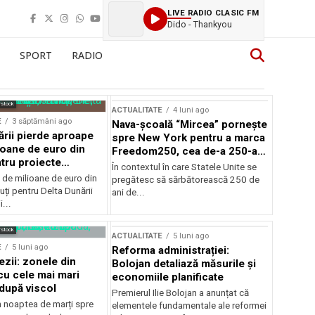
LIVE RADIO CLASIC FM
Dido - Thankyou
SPORT
RADIO
rstock
ACTUALITATE
4 luni ago
E
3 săptămâni ago
Nava-școală “Mircea” pornește
ării pierde aproape
spre New York pentru a marca
ioane de euro din
Freedom250, cea de-a 250-a
tru proiecte
aniversare a Statelor Unite
În contextul în care Statele Unite se
de milioane de euro din
pregătesc să sărbătorească 250 de
ți pentru Delta Dunării
ani de...
...
rstock
ACTUALITATE
5 luni ago
E
5 luni ago
Reforma administrației:
ezii: zonele din
Bolojan detaliază măsurile și
u cele mai mari
economiile planificate
după viscol
Premierul Ilie Bolojan a anunțat că
n noaptea de marți spre
elementele fundamentale ale reformei