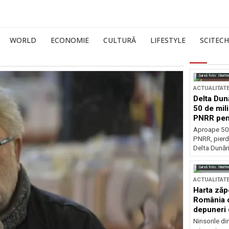
WORLD
ECONOMIE
CULTURĂ
LIFESTYLE
SCITECH
Sursă foto: Shutte
ACTUALITAT
Delta Dun
50 de mil
PNRR pen
esențiale
Aproape 50 
PNRR, pierdu
Delta Dunării
Sursă foto: Shutte
ACTUALITAT
Harta zăp
România c
depuneri 
Ninsorile di