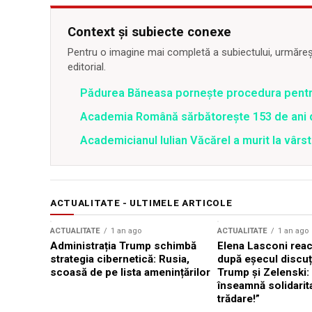
Context și subiecte conexe
Pentru o imagine mai completă a subiectului, urmărește
editorial.
Pădurea Băneasa pornește procedura pentru 
Academia Română sărbătoreşte 153 de ani de 
Academicianul Iulian Văcărel a murit la vârs
ACTUALITATE - ULTIMELE ARTICOLE
ACTUALITATE
1 an ago
ACTUALITATE
1 an ago
Administrația Trump schimbă
Elena Lasconi rea
strategia cibernetică: Rusia,
după eșecul discuți
scoasă de pe lista amenințărilor
Trump și Zelenski:
înseamnă solidarit
trădare!”