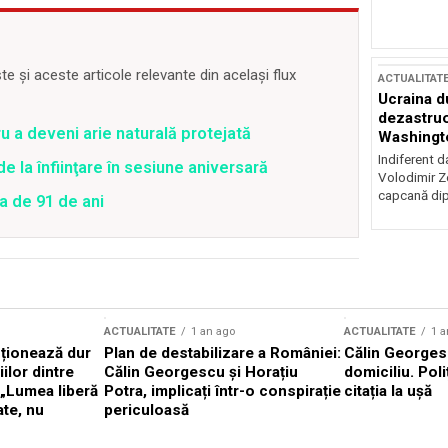
 și aceste articole relevante din același flux
ACTUALITAT
Ucraina d
dezastruo
a deveni arie naturală protejată
Washingto
incertitud
Indiferent d
la înfiinţare în sesiune aniversară
Volodimir Ze
capcană dip
ta de 91 de ani
ACTUALITATE
1 an ago
ACTUALITATE
1 a
cționează dur
Plan de destabilizare a României:
Călin Georgesc
ilor dintre
Călin Georgescu și Horațiu
domiciliu. Poli
 „Lumea liberă
Potra, implicați într-o conspirație
citația la ușă
ate, nu
periculoasă