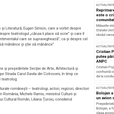
ACTUALITAT
Reprimare
este o cri
comunitate
Măsurile stri
e şi Literatură, Eugen Simion, care a vorbit despre
Statele Unit
pre teatrologul „căruia îi place să scrie” şi care îl
rândul cerce
sentimentalul care se supraveghează”, ca şi despre cel
ce să mănânce şi ştie să mănânce”.
ACTUALITAT
Cristian 
putea păr
ANPC
Cristian Po
i preşedintele Secţiei de Arte, Arhitectură şi
confruntă cu
 pe Strada Carol Davila din Cotroceni, în timp ce
de la conduc
 teatrolog.
ACTUALITAT
rale româneşti – teatrologi, actori, regizori, directori
Bolojan a
în România, Michele Ramis, ministrul Culturii şi
un avion d
ui Cultural Român, Liliana Ţuroiu, consilierul
Președintele
Bolojan, a f
clasa econom