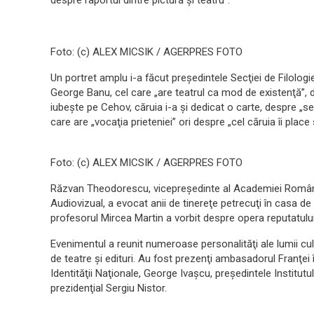
despre raportul dintre pictură şi teatru”.
Foto: (c) ALEX MICSIK / AGERPRES FOTO
Un portret amplu i-a făcut preşedintele Secţiei de Filologi
George Banu, cel care „are teatrul ca mod de existenţă”, des
iubeşte pe Cehov, căruia i-a şi dedicat o carte, despre „
care are „vocaţia prieteniei” ori despre „cel căruia îi pla
Foto: (c) ALEX MICSIK / AGERPRES FOTO
Răzvan Theodorescu, vicepreşedinte al Academiei Române ş
Audiovizual, a evocat anii de tinereţe petrecuţi în casa de
profesorul Mircea Martin a vorbit despre opera reputatului
Evenimentul a reunit numeroase personalităţi ale lumii cultu
de teatre şi edituri. Au fost prezenţi ambasadorul Franţei 
Identităţii Naţionale, George Ivaşcu, preşedintele Institutul
prezidenţial Sergiu Nistor.