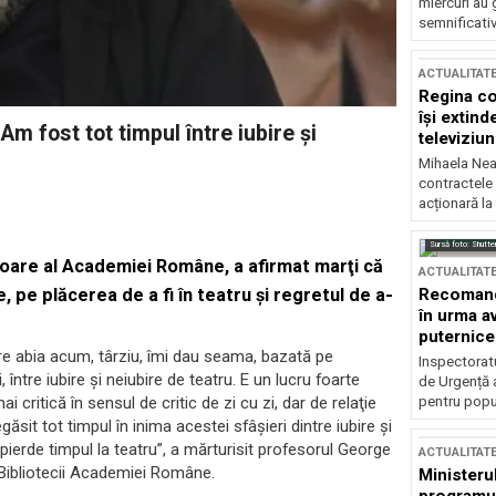
miercuri au 
semnificati
ACTUALITAT
Regina co
își extind
m fost tot timpul între iubire şi
televiziun
Mihaela Nea
contractele 
acționară la
Sursă foto: Shutte
are al Academiei Române, a afirmat marţi că
ACTUALITAT
Recomandă
e, pe plăcerea de a fi în teatru şi regretul de a-
în urma av
puternice
are abia acum, târziu, îmi dau seama, bazată pe
Inspectoratu
 între iubire şi neiubire de teatru. E un lucru foarte
de Urgență 
pentru popula
i critică în sensul de critic de zi cu zi, dar de relaţie
găsit tot timpul în inima acestei sfâşieri dintre iubire şi
i pierde timpul la teatru”, a mărturisit profesorul George
ACTUALITAT
 Bibliotecii Academiei Române.
Ministerul